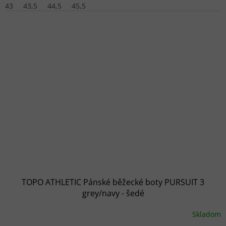
43
43,5
44,5
45,5
TOPO ATHLETIC Pánské běžecké boty PURSUIT 3
grey/navy - šedé
Skladom