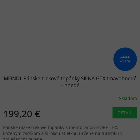
240 €
–17 %
MEINDL Pánske trekové topánky SIENA GTX tmavohnedé
– hnedé
Skladom
199,20 €
DETAIL
Pánske nízke trekové topánky s membránou GORE-TEX,
koženým zvrškom a širokou stielkou určené na turistiku v
zmiešanom teréne.