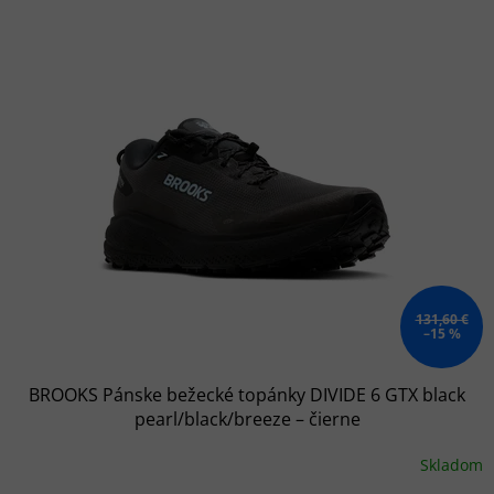
V
ý
p
i
s
p
r
o
d
u
k
t
o
131,60 €
–15 %
v
BROOKS Pánske bežecké topánky DIVIDE 6 GTX black
pearl/black/breeze – čierne
Skladom