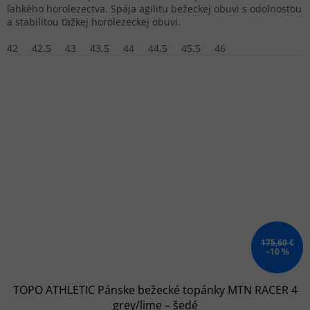
ľahkého horolezectva. Spája agilitu bežeckej obuvi s odolnosťou
a stabilitou ťažkej horolezeckej obuvi.
42
42,5
43
43,5
44
44,5
45,5
46
175,60 €
–10 %
TOPO ATHLETIC Pánske bežecké topánky MTN RACER 4
grey/lime – šedé