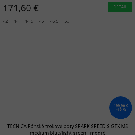
171,60 €
DETAIL
42
44
44,5
45
46,5
50
199,90 €
–50 %
TECNICA Pánské trekové boty SPARK SPEED S GTX MS
medium blue/light green - modré