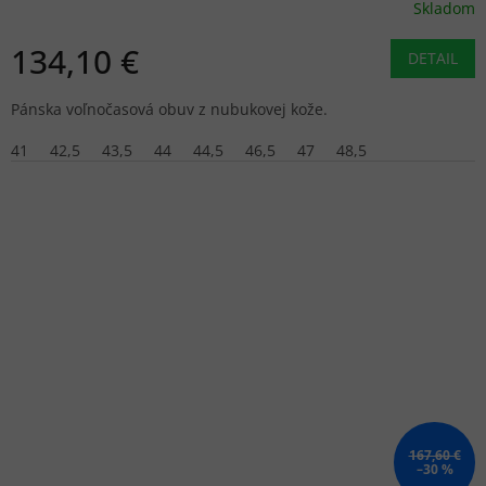
Skladom
134,10 €
DETAIL
Pánska voľnočasová obuv z nubukovej kože.
41
42,5
43,5
44
44,5
46,5
47
48,5
167,60 €
–30 %