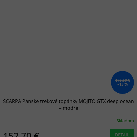
175,60 €
–13 %
SCARPA Pánske trekové topánky MOJITO GTX deep ocean
– modré
Skladom
152,70 €
DETAIL