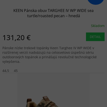
KEEN Pánska obuv TARGHEE IV WP WIDE sea
turtle/roasted pecan – hnedá
Skladom
131,20 €
DETAIL
Pánske nízke trekové topánky Keen Targhee IV WP WIDE v
rozšírenej verzii nadväzujú na celosvetovo úspešnú sériu
outdoorových topánok a prinášajú revolučné technologické
vylepšenia.
44,5
45