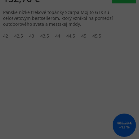
Pánske nízke trekové topánky Scarpa Mojito GTX sú
celosvetovým bestsellerom, ktorý vznikol na pomedzí
outdoorového sveta a mestskej módy.
42
42,5
43
43,5
44
44,5
45
45,5
185,20 €
–13 %