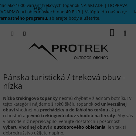
Prejsť
Viac ako 1000 variant trekových topánok NA SKLADE | DOPRAVA
na
EUR
ZADARMO pri objednávkach nad 40 EUR | Vstúpte do nášho 👉
obsah
vernostného programu
, zbierajte body a ušetrite.
NÁKU
KOŠÍK
Pánska turistická / treková obuv -
nízka
Nízke trekingové topánky
nesmú chýbať v žiadnom botníku! V
tejto kategórii nájdeme širokú škálu topánok
od univerzálnej
obuvi
vhodnej na
prechádzky a do ľahkého terénu
až po
robustnú a
pevnú trekingovú obuv vhodnú na ferraty
. Aby vás
v prírode nič neprekvapilo, venujte dostatočnú pozornosť
výberu vhodnej obuvi
a
outdoorového oblečenia
,
len tak si
dobrodružstvo užijete naplno.