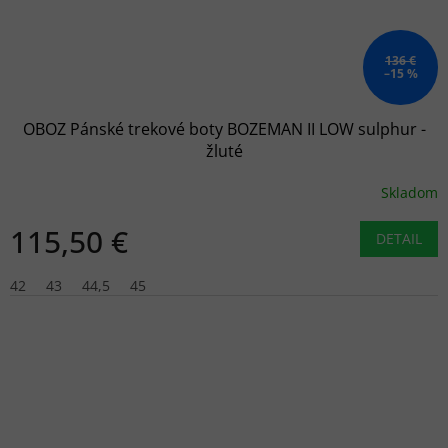
136 €
–15 %
OBOZ Pánské trekové boty BOZEMAN II LOW sulphur -
žluté
Skladom
115,50 €
DETAIL
42
43
44,5
45