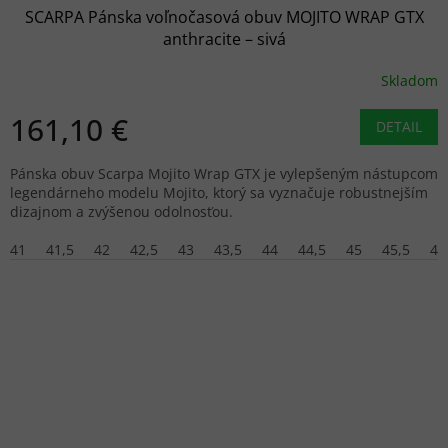
SCARPA Pánska voľnočasová obuv MOJITO WRAP GTX
anthracite – sivá
Skladom
161,10 €
DETAIL
Pánska obuv Scarpa Mojito Wrap GTX je vylepšeným nástupcom
legendárneho modelu Mojito, ktorý sa vyznačuje robustnejším
dizajnom a zvýšenou odolnosťou.
41
41,5
42
42,5
43
43,5
44
44,5
45
45,5
47