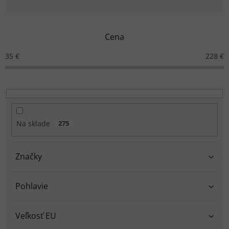
d
e
n
Cena
i
e
35
€
228
€
p
r
o
d
u
k
Na sklade
275
t
o
v
Značky
Pohlavie
Veľkosť EU