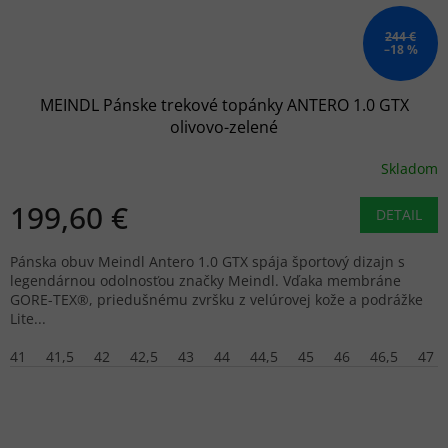
244 €
–18 %
MEINDL Pánske trekové topánky ANTERO 1.0 GTX
olivovo-zelené
Skladom
199,60 €
DETAIL
Pánska obuv Meindl Antero 1.0 GTX spája športový dizajn s
legendárnou odolnosťou značky Meindl. Vďaka membráne
GORE-TEX®, priedušnému zvršku z velúrovej kože a podrážke
Lite...
41
41,5
42
42,5
43
44
44,5
45
46
46,5
47