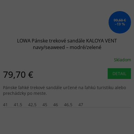
99,60 €
–19 %
LOWA Pánske trekové sandále KALOYA VENT
navy/seaweed – modré/zelené
Skladom
79,70 €
DETAIL
Pánske ľahké trekové sandále určené na ľahkú turistiku alebo
prechádzky po meste.
41
41,5
42,5
45
46
46,5
47