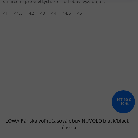
sú určené pre všetkých, ktorí od obuvi vyžadujú...
41
41,5
42
43
44
44,5
45
167,60 €
–19 %
LOWA Pánska voľnočasová obuv NUVOLO black/black –
čierna