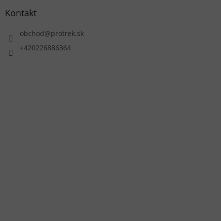
Kontakt
obchod
@
protrek.sk
+420226886364