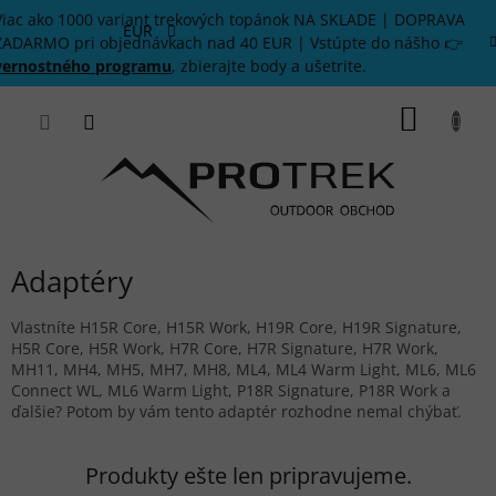
Prejsť
Viac ako 1000 variant trekových topánok NA SKLADE | DOPRAVA
na
EUR
ZADARMO pri objednávkach nad 40 EUR | Vstúpte do nášho 👉
obsah
vernostného programu
, zbierajte body a ušetrite.
NÁKU
KOŠÍK
Adaptéry
Vlastníte H15R Core, H15R Work, H19R Core, H19R Signature,
H5R Core, H5R Work, H7R Core, H7R Signature, H7R Work,
MH11, MH4, MH5, MH7, MH8, ML4, ML4 Warm Light, ML6, ML6
Connect WL, ML6 Warm Light, P18R Signature, P18R Work a
ďalšie? Potom by vám tento adaptér rozhodne nemal chýbať.
Produkty ešte len pripravujeme.