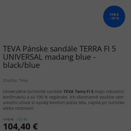
116 €
–10 %
TEVA Pánske sandále TERRA FI 5
UNIVERSAL madang blue -
black/blue
Značka:
Teva
Univerzálne turistické sandále
TEVA Terra Fi 5
majú robustnú
konštrukciu a sú 100 % vegánske. Ich všestranné využitie vám
umožní užívať si vysoký komfort počas leta, najmä pri turistike
alebo cestovaní.
116 €
–10 %
104,40 €