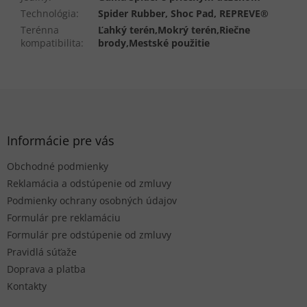
Technológia
:
Spider Rubber, Shoc Pad, REPREVE®
Terénna
Ľahký terén,Mokrý terén,Riečne
kompatibilita
:
brody,Mestské použitie
Z
á
p
ä
Informácie pre vás
t
Obchodné podmienky
i
e
Reklamácia a odstúpenie od zmluvy
Podmienky ochrany osobných údajov
Formulár pre reklamáciu
Formulár pre odstúpenie od zmluvy
Pravidlá súťaže
Doprava a platba
Kontakty