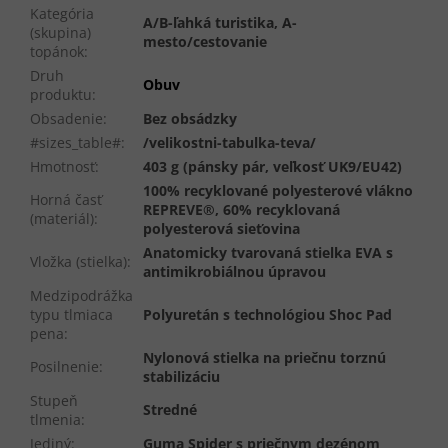
Kategória
A/B-ľahká turistika, A-
(skupina)
mesto/cestovanie
topánok
:
Druh
Obuv
produktu
:
Obsadenie
:
Bez obsádzky
#sizes_table#
:
/velikostni-tabulka-teva/
Hmotnosť
:
403 g (pánsky pár, veľkosť UK9/EU42)
100% recyklované polyesterové vlákno
Horná časť
REPREVE®, 60% recyklovaná
(materiál)
:
polyesterová sieťovina
Anatomicky tvarovaná stielka EVA s
Vložka (stielka)
:
antimikrobiálnou úpravou
Medzipodrážka
typu tlmiaca
Polyuretán s technológiou Shoc Pad
pena
:
Nylonová stielka na priečnu torznú
Posilnenie
:
stabilizáciu
Stupeň
Stredné
tlmenia
:
Jediný
:
Guma Spider s priečnym dezénom