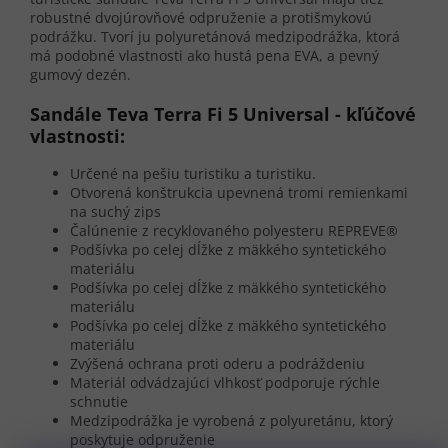
robustné dvojúrovňové odpruženie a protišmykovú
podrážku. Tvorí ju polyuretánová medzipodrážka, ktorá
má podobné vlastnosti ako hustá pena EVA, a pevný
gumový dezén.
Sandále Teva Terra Fi 5 Universal - kľúčové
vlastnosti:
Určené na pešiu turistiku a turistiku.
Otvorená konštrukcia upevnená tromi remienkami
na suchý zips
Čalúnenie z recyklovaného polyesteru REPREVE®
Podšívka po celej dĺžke z mäkkého syntetického
materiálu
Podšívka po celej dĺžke z mäkkého syntetického
materiálu
Podšívka po celej dĺžke z mäkkého syntetického
materiálu
Zvýšená ochrana proti oderu a podráždeniu
Materiál odvádzajúci vlhkosť podporuje rýchle
schnutie
Medzipodrážka je vyrobená z polyuretánu, ktorý
poskytuje odpruženie