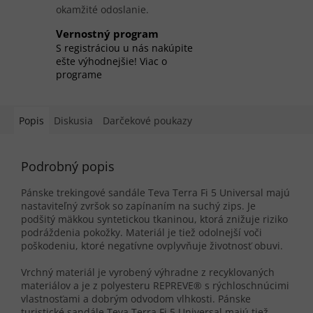
okamžité odoslanie.
Vernostný program
S registráciou u nás nakúpite
ešte výhodnejšie! Viac o
programe
Popis
Diskusia
Darčekové poukazy
Podrobný popis
Pánske trekingové sandále Teva Terra Fi 5 Universal majú
nastaviteľný zvršok so zapínaním na suchý zips. Je
podšitý mäkkou syntetickou tkaninou, ktorá znižuje riziko
podráždenia pokožky. Materiál je tiež odolnejší voči
poškodeniu, ktoré negatívne ovplyvňuje životnosť obuvi.
Vrchný materiál je vyrobený výhradne z recyklovaných
materiálov a je z polyesteru REPREVE® s rýchloschnúcimi
vlastnosťami a dobrým odvodom vlhkosti. Pánske
turistické sandále Teva Terra Fi 5 Universal majú tiež