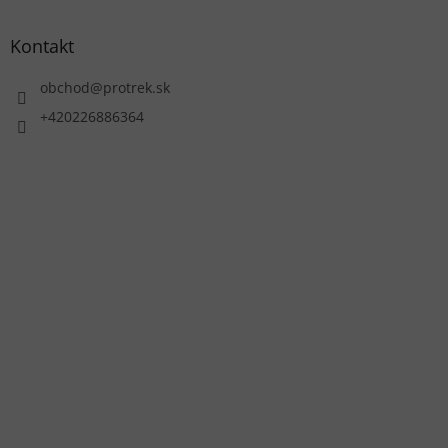
Kontakt
obchod
@
protrek.sk
+420226886364