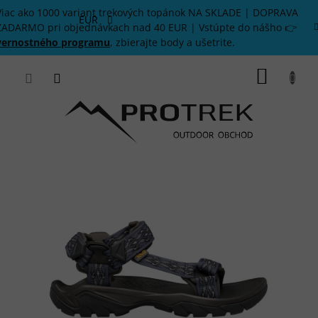
Prejsť
Viac ako 1000 variant trekových topánok NA SKLADE | DOPRAVA
na
EUR
ZADARMO pri objednávkach nad 40 EUR | Vstúpte do nášho 👉
obsah
vernostného programu
, zbierajte body a ušetrite.
NÁKU
KOŠÍK