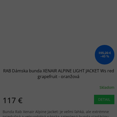
195,20 €
–40 %
RAB Dámska bunda XENAIR ALPINE LIGHT JACKET Ws red
grapefruit - oranžová
Skladom
117 €
DETAIL
Bunda Rab Xenair Alpine Jacket: je veľmi ľahká, ale extrémne
priedušná a vetruodolná pánska zateplená bunda sizoláciou