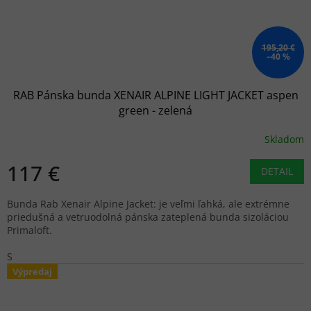
195,20 €
–40 %
RAB Pánska bunda XENAIR ALPINE LIGHT JACKET aspen
green - zelená
Skladom
117 €
DETAIL
Bunda Rab Xenair Alpine Jacket: je veľmi ľahká, ale extrémne
priedušná a vetruodolná pánska zateplená bunda sizoláciou
Primaloft.
S
Výpredaj