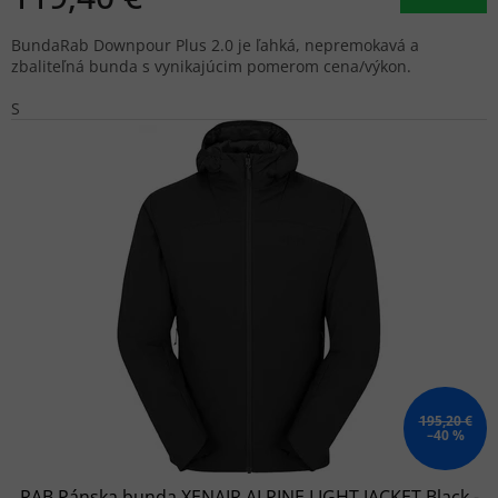
BundaRab Downpour Plus 2.0 je ľahká, nepremokavá a
zbaliteľná bunda s vynikajúcim pomerom cena/výkon.
S
195,20 €
–40 %
RAB Pánska bunda XENAIR ALPINE LIGHT JACKET Black -