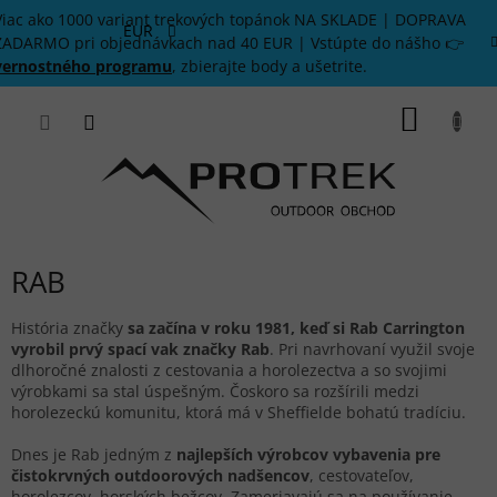
Prejsť
Viac ako 1000 variant trekových topánok NA SKLADE | DOPRAVA
na
EUR
ZADARMO pri objednávkach nad 40 EUR | Vstúpte do nášho 👉
obsah
vernostného programu
, zbierajte body a ušetrite.
NÁKU
KOŠÍK
RAB
História značky
sa začína v roku 1981, keď si Rab Carrington
vyrobil prvý spací vak značky Rab
. Pri navrhovaní využil svoje
dlhoročné znalosti z cestovania a horolezectva a so svojimi
výrobkami sa stal úspešným. Čoskoro sa rozšírili medzi
horolezeckú komunitu, ktorá má v Sheffielde bohatú tradíciu.
Dnes je Rab jedným z
najlepších výrobcov vybavenia pre
čistokrvných outdoorových nadšencov
, cestovateľov,
horolezcov, horských bežcov. Zameriavajú sa na používanie