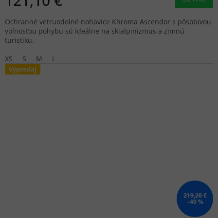
121,10 €
Ochranné vetruodolné nohavice Khroma Ascendor s pôsobivou
voľnosťou pohybu sú ideálne na skialpinizmus a zimnú
turistiku.
XS
S
M
L
Výpredaj
219,20 €
–40 %