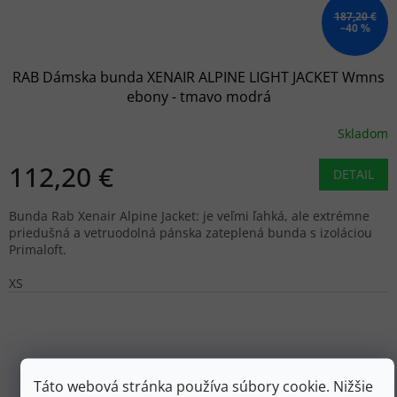
187,20 €
–40 %
RAB Dámska bunda XENAIR ALPINE LIGHT JACKET Wmns
ebony - tmavo modrá
Skladom
112,20 €
DETAIL
Bunda Rab Xenair Alpine Jacket: je veľmi ľahká, ale extrémne
priedušná a vetruodolná pánska zateplená bunda s izoláciou
Primaloft.
XS
Táto webová stránka používa súbory cookie. Nižšie