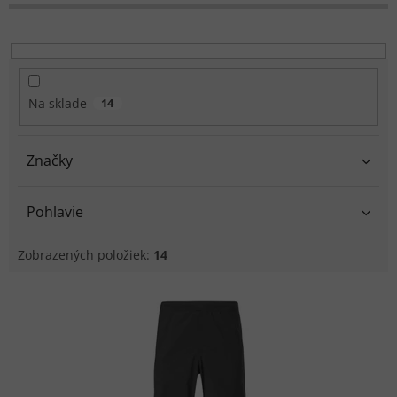
r
o
d
u
k
Na sklade
14
t
o
v
Značky
Pohlavie
Zobrazených položiek:
14
V
ý
p
i
s
p