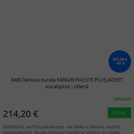
357,20 €
–40 %
RAB Dámska bunda KANGRI PACLITE PLUS JACKET
eucalyptus - zelená
Skladom
214,20 €
DETAIL
Vodotesný, keď ho potrebujete, ale ľahký a skladný, keď ho
nepotrebujete. Bunda Namche Paclite je ideálna na všetky