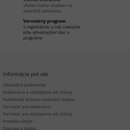
i
Všetko máme skladom na
e
okamžité odoslanie.
p
r
Vernostný program
v
S registráciou u nás nakúpite
k
ešte výhodnejšie! Viac o
y
programe
v
ý
p
Z
i
á
s
p
u
ä
Informácie pre vás
t
Obchodné podmienky
i
e
Reklamácia a odstúpenie od zmluvy
Podmienky ochrany osobných údajov
Formulár pre reklamáciu
Formulár pre odstúpenie od zmluvy
Pravidlá súťaže
Doprava a platba