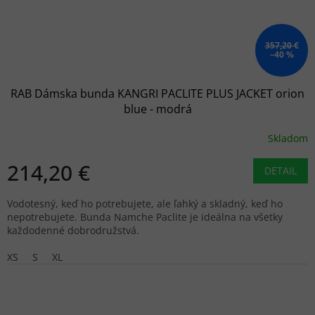
357,20 €
–40 %
RAB Dámska bunda KANGRI PACLITE PLUS JACKET orion
blue - modrá
Skladom
214,20 €
DETAIL
Vodotesný, keď ho potrebujete, ale ľahký a skladný, keď ho
nepotrebujete. Bunda Namche Paclite je ideálna na všetky
každodenné dobrodružstvá.
XS
S
XL