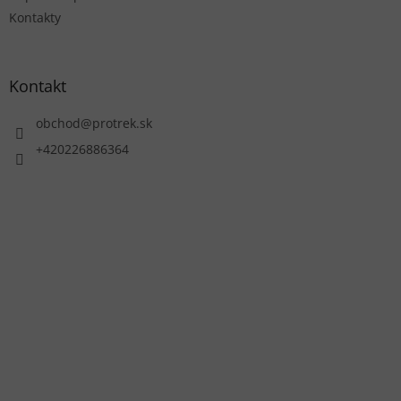
Kontakty
Kontakt
obchod
@
protrek.sk
+420226886364