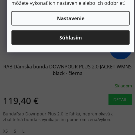
môžete vykonať ich nastavenie alebo ich odobrieť.
Nastavenie
Súhlasím
199,20 €
–40 %
RAB Dámska bunda DOWNPOUR PLUS 2.0 JACKET WMNS
black - čierna
Skladom
119,40 €
DETAIL
BundaRab Downpour Plus 2.0 je ľahká, nepremokavá a
zbaliteľná bunda s vynikajúcim pomerom cena/výkon.
XS
S
L