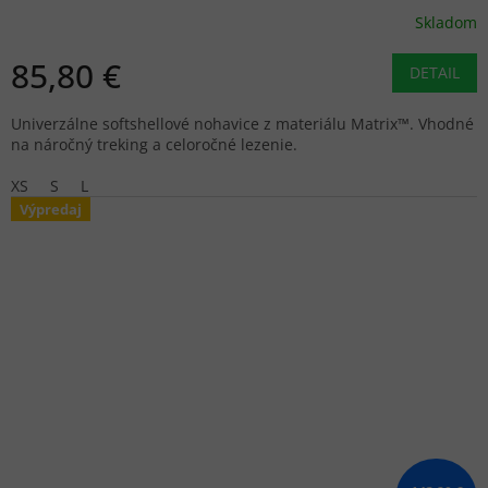
Skladom
85,80 €
DETAIL
Univerzálne softshellové nohavice z materiálu Matrix™. Vhodné
na náročný treking a celoročné lezenie.
XS
S
L
Výpredaj