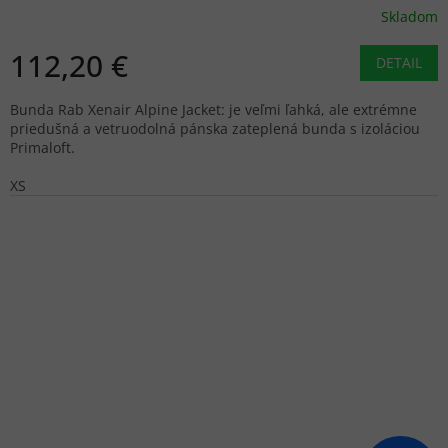
Skladom
112,20 €
DETAIL
Bunda Rab Xenair Alpine Jacket: je veľmi ľahká, ale extrémne
priedušná a vetruodolná pánska zateplená bunda s izoláciou
Primaloft.
XS