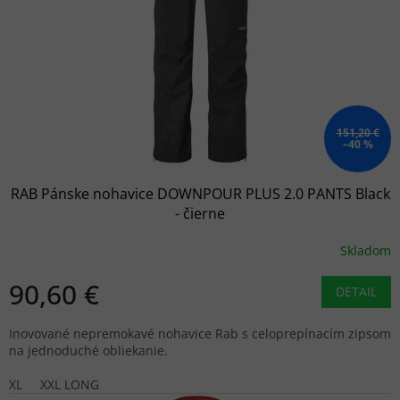
r
o
d
u
k
t
o
151,20 €
–40 %
v
RAB Pánske nohavice DOWNPOUR PLUS 2.0 PANTS Black
- čierne
Skladom
90,60 €
DETAIL
Inovované nepremokavé nohavice Rab s celoprepínacím zipsom
na jednoduché obliekanie.
XL
XXL LONG