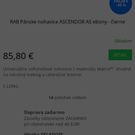
143,20 €
–40 %
RAB Pánske nohavice ASCENDOR AS ebony - čierne
Skladom
85,80 €
DETAIL
Univerzálne softshellové nohavice z materiálu Matrix™. Vhodné
na náročný treking a celoročné lezenie.
S LONG
14
položiek celkom
O
v
l
Doprava zadarmo
á
Zásielky odosielame ZADARMO
d
pri objednávke nad 40 EUR!
a
c
Všetko SKLADOM