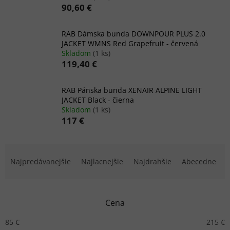
90,60 €
RAB Dámska bunda DOWNPOUR PLUS 2.0
JACKET WMNS Red Grapefruit - červená
Skladom
(1 ks)
119,40 €
RAB Pánska bunda XENAIR ALPINE LIGHT
JACKET Black - čierna
Skladom
(1 ks)
117 €
R
a
Najpredávanejšie
Najlacnejšie
Najdrahšie
Abecedne
d
e
n
Cena
i
e
85
€
215
€
p