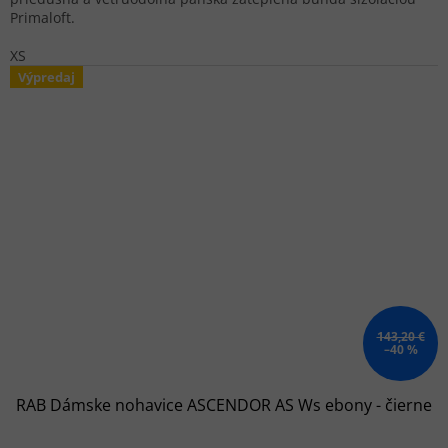
Primaloft.
XS
Výpredaj
143,20 €
–40 %
RAB Dámske nohavice ASCENDOR AS Ws ebony - čierne