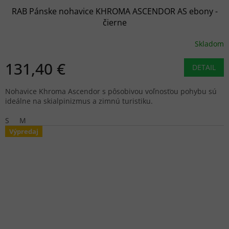
RAB Pánske nohavice KHROMA ASCENDOR AS ebony -
čierne
Skladom
131,40 €
DETAIL
Nohavice Khroma Ascendor s pôsobivou voľnosťou pohybu sú
ideálne na skialpinizmus a zimnú turistiku.
S
M
Výpredaj