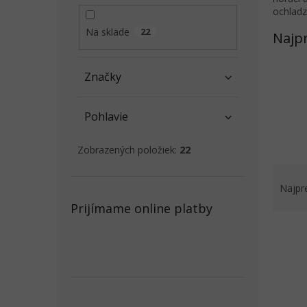
l
ochladz
Na sklade
22
Najp
Značky
Pohlavie
Zobrazených položiek:
22
R
a
Najpr
d
Prijímame online platby
e
V
n
ý
i
p
e
i
p
s
r
p
o