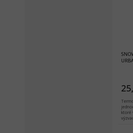
SNO
URBA
svetl
25
Termo
jedno
ktoré
výzvac
dúšok