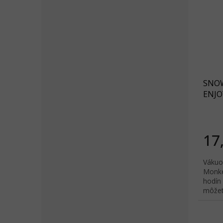
SNOW
ENJOY
béžo
17
Vákuo
Monke
hodín 
môžete
ohľadu