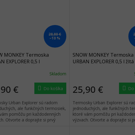
28,80 €
–10 %
W MONKEY Termoska
SNOW MONKEY Termoska
N EXPLORER 0,5 l
URBAN EXPLORER 0,5 l žltá
ozelená
Skladom
,90 €
25,90 €
Do košíka
Do 
sky Urban Explorer sú radom
Termosky Urban Explorer sú r
duchých, ale funkčných termosiek,
jednoduchých, ale funkčných te
 vám pomôžu pri každodenných
ktoré vám pomôžu pri každode
h. Otvorte a doprajte si prvý
výzvach. Otvorte a doprajte si p
 obľúbeného nápoja.
dúšok obľúbeného nápoja.