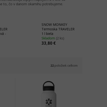
sne to, čo v danom okamihu potrebujeme.
SNOW MONKEY
ELER
Termoska TRAVELER
vá -
1 l biela
Skladom
(2 ks)
33,80 €
22
položiek celkom