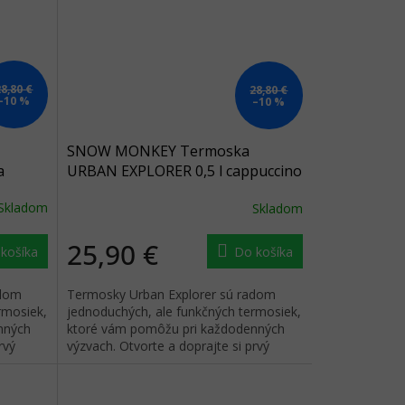
28,80 €
28,80 €
–10 %
–10 %
SNOW MONKEY Termoska
a
URBAN EXPLORER 0,5 l cappuccino
beige - béžová
Skladom
Skladom
25,90 €
košíka
Do košíka
adom
Termosky Urban Explorer sú radom
rmosiek,
jednoduchých, ale funkčných termosiek,
nných
ktoré vám pomôžu pri každodenných
rvý
výzvach. Otvorte a doprajte si prvý
dúšok obľúbeného nápoja.