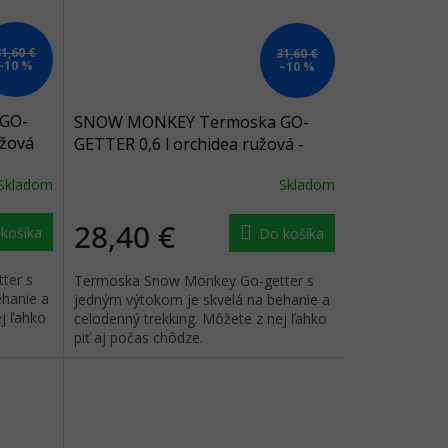
31,60 €
31,60 €
–10 %
–10 %
GO-
SNOW MONKEY Termoska GO-
éžová
GETTER 0,6 l orchidea ružová -
ružová
Skladom
Skladom
28,40 €
košíka
Do košíka
ter s
Termoska Snow Monkey Go-getter s
ehanie a
jedným výtokom je skvelá na behanie a
j ľahko
celodenný trekking. Môžete z nej ľahko
piť aj počas chôdze.