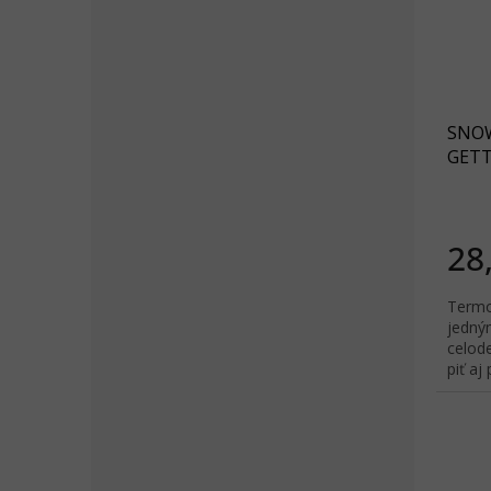
SNOW
GETTE
28
Termo
jedný
celode
piť aj