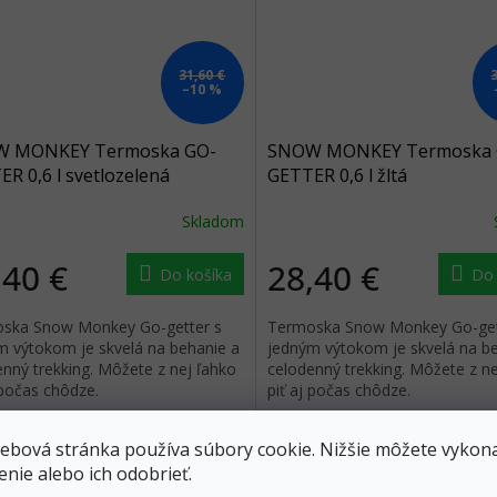
31,60 €
–10 %
 MONKEY Termoska GO-
SNOW MONKEY Termoska 
R 0,6 l svetlozelená
GETTER 0,6 l žltá
Skladom
,40 €
28,40 €
Do košíka
Do 
ska Snow Monkey Go-getter s
Termoska Snow Monkey Go-get
m výtokom je skvelá na behanie a
jedným výtokom je skvelá na b
nný trekking. Môžete z nej ľahko
celodenný trekking. Môžete z ne
 počas chôdze.
piť aj počas chôdze.
ebová stránka používa súbory cookie. Nižšie môžete vykona
enie alebo ich odobrieť.