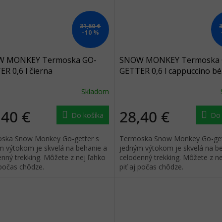
31,60 €
–10 %
 MONKEY Termoska GO-
SNOW MONKEY Termoska 
R 0,6 l čierna
GETTER 0,6 l cappuccino b
Skladom
,40 €
28,40 €
Do košíka
Do 
ska Snow Monkey Go-getter s
Termoska Snow Monkey Go-get
m výtokom je skvelá na behanie a
jedným výtokom je skvelá na b
nný trekking. Môžete z nej ľahko
celodenný trekking. Môžete z ne
 počas chôdze.
piť aj počas chôdze.