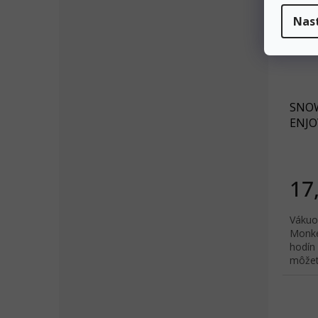
Nas
SNOW
ENJOY
17
Vákuo
Monke
hodín 
môžete
ohľadu