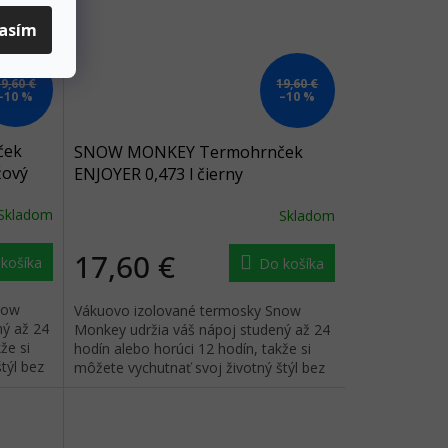
lasím
19,60 €
19,60 €
–10 %
–10 %
ček
SNOW MONKEY Termohrnček
žový
ENJOYER 0,473 l čierny
Skladom
Skladom
17,60 €
košíka
Do košíka
now
Vákuovo izolované termosky Snow
ný až 24
Monkey udržia váš nápoj studený až 24
že si
hodín alebo horúci 12 hodín, takže si
týl bez
môžete vychutnať svoj životný štýl bez
ohľadu na to, ako je vonku.