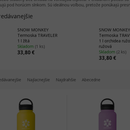
ujú pod horúcim slnkom. Sú ideálnou voľbou, pretože ponúkajú pre
redávanejšie
SNOW MONKEY
SNOW MONKEY
Termoska TRAVELER
Termoska TRAV
1 l žltá
1 l orchidea ružo
Skladom
(1 ks)
ružová
33,80 €
Skladom
(2 ks)
33,80 €
edávanejšie
Najlacnejšie
Najdrahšie
Abecedne