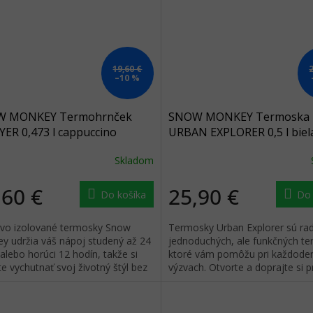
19,60 €
–10 %
 MONKEY Termohrnček
SNOW MONKEY Termoska
ER 0,473 l cappuccino
URBAN EXPLORER 0,5 l biel
vý
Skladom
,60 €
25,90 €
Do košíka
Do 
vo izolované termosky Snow
Termosky Urban Explorer sú r
y udržia váš nápoj studený až 24
jednoduchých, ale funkčných te
alebo horúci 12 hodín, takže si
ktoré vám pomôžu pri každode
 vychutnať svoj životný štýl bez
výzvach. Otvorte a doprajte si p
 na to, ako je vonku.
dúšok obľúbeného nápoja.