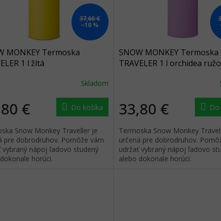
37,60 €
–10 %
W MONKEY Termoska
SNOW MONKEY Termoska
LER 1 l žltá
TRAVELER 1 l orchidea ružo
ružová
Skladom
,80 €
33,80 €
Do košíka
Do 
ska Snow Monkey Traveller je
Termoska Snow Monkey Travell
á pre dobrodruhov. Pomôže vám
určená pre dobrodruhov. Pomô
ť vybraný nápoj ľadovo studený
udržať vybraný nápoj ľadovo st
 dokonale horúci.
alebo dokonale horúci.