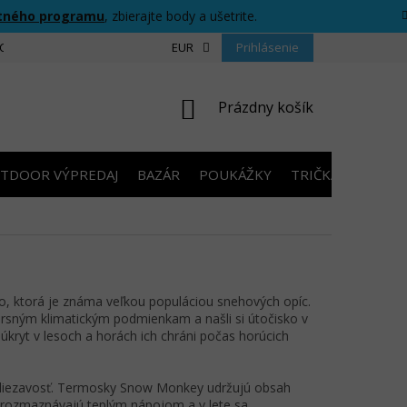
tného programu
, zbierajte body a ušetrite.
CIU
FORMULÁR PRE ODSTÚPENIE OD ZMLUVY
EUR
Prihlásenie
PRAVIDLÁ SÚŤAŽ
NÁKUPNÝ
Prázdny košík
KOŠÍK
TDOOR VÝPREDAJ
BAZÁR
POUKÁŽKY
TRIČKÁ S POTLA
, ktorá je známa veľkou populáciou snehových opíc.
drsným klimatickým podmienkam a našli si útočisko v
úkryt v lesoch a horách ich chráni počas horúcich
aliezavosť. Termosky Snow Monkey udržujú obsah
a rozmaznávajú teplým nápojom a v lete sa