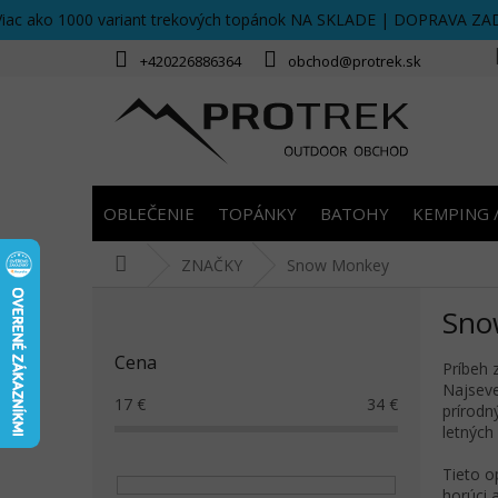
Prejsť
Viac ako 1000 variant trekových topánok NA SKLADE | DOPRAVA ZA
na
obsah
+420226886364
obchod@protrek.sk
OBLEČENIE
TOPÁNKY
BATOHY
KEMPING 
Domov
ZNAČKY
Snow Monkey
B
Sno
o
č
Cena
n
Príbeh 
Najseve
ý
17
€
34
€
prírodn
p
letných 
a
n
Tieto o
e
horúci 