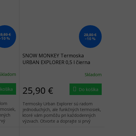
28,80 €
28,80 €
–10 %
–10 %
SNOW MONKEY Termoska
URBAN EXPLORER 0,5 l čierna
Skladom
Skladom
25,90 €
košíka
Do košíka
adom
Termosky Urban Explorer sú radom
rmosiek,
jednoduchých, ale funkčných termosiek,
nných
ktoré vám pomôžu pri každodenných
rvý
výzvach. Otvorte a doprajte si prvý
dúšok obľúbeného nápoja.