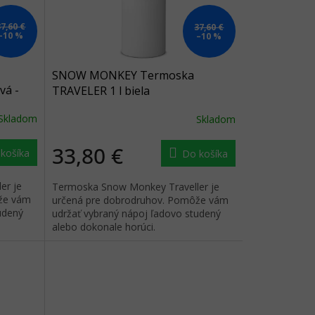
37,60 €
37,60 €
–10 %
–10 %
SNOW MONKEY Termoska
vá -
TRAVELER 1 l biela
Skladom
Skladom
33,80 €
košíka
Do košíka
er je
Termoska Snow Monkey Traveller je
že vám
určená pre dobrodruhov. Pomôže vám
udený
udržať vybraný nápoj ľadovo studený
alebo dokonale horúci.