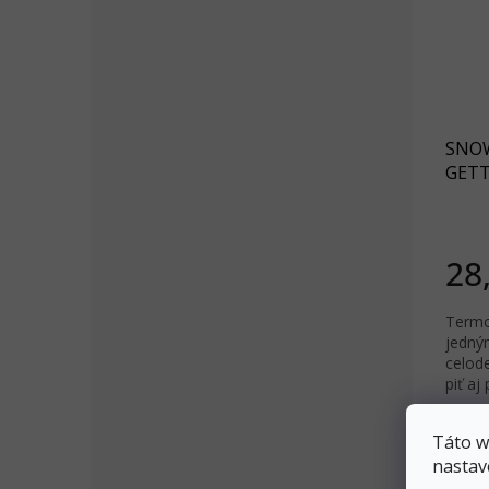
SNOW
GETTE
28
Termo
jedný
celode
piť aj
Táto w
nastav