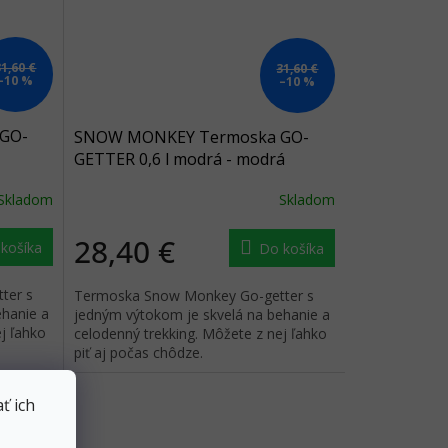
31,60 €
31,60 €
–10 %
–10 %
GO-
SNOW MONKEY Termoska GO-
GETTER 0,6 l modrá - modrá
Skladom
Skladom
28,40 €
košíka
Do košíka
ter s
Termoska Snow Monkey Go-getter s
ehanie a
jedným výtokom je skvelá na behanie a
j ľahko
celodenný trekking. Môžete z nej ľahko
piť aj počas chôdze.
ť ich