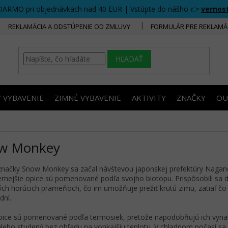
DARMO pri objednávkach nad 40 EUR | Vstúpte do nášho 👉
vernos
REKLAMÁCIA A ODSTÚPENIE OD ZMLUVY
FORMULÁR PRE REKLAMÁ
HĽADAŤ
/ VYBAVENIE
ZIMNÉ VYBAVENIE
AKTIVITY
ZNAČKY
OU
w Monkey
značky Snow Monkey sa začal návštevou japonskej prefektúry Nagano
rnejšie opice sú pomenované podľa svojho biotopu. Prispôsobili sa 
ých horúcich prameňoch, čo im umožňuje prežiť krutú zimu, zatiaľ čo 
dní.
pice sú pomenované podľa termosiek, pretože napodobňujú ich vyn
alebo studený bez ohľadu na vonkajšiu teplotu. V chladnom počasí s