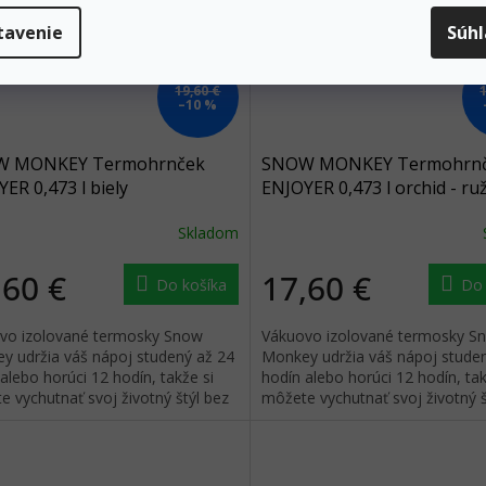
tavenie
Súh
19,60 €
–10 %
 MONKEY Termohrnček
SNOW MONKEY Termohrn
ER 0,473 l biely
ENJOYER 0,473 l orchid - ru
Skladom
,60 €
17,60 €
Do košíka
Do 
vo izolované termosky Snow
Vákuovo izolované termosky S
y udržia váš nápoj studený až 24
Monkey udržia váš nápoj stude
alebo horúci 12 hodín, takže si
hodín alebo horúci 12 hodín, tak
 vychutnať svoj životný štýl bez
môžete vychutnať svoj životný š
 na to, ako je vonku.
ohľadu na to, ako je vonku.