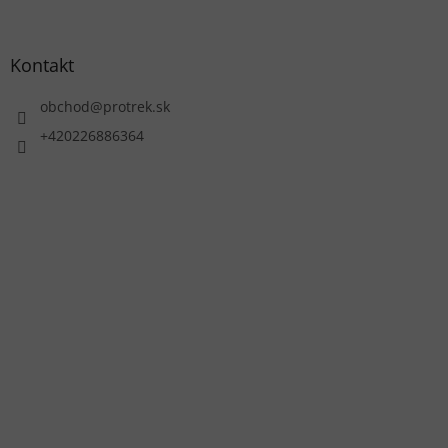
Kontakt
obchod
@
protrek.sk
+420226886364