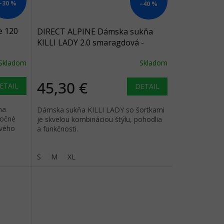
–30 %
–40 %
 120
DIRECT ALPINE Dámska sukňa
KILLI LADY 2.0 smaragdová -
tyrkysová
Skladom
Skladom
45,30 €
ETAIL
DETAIL
na
Dámska sukňa KILLI LADY so šortkami
ročné
je skvelou kombináciou štýlu, pohodlia
ového
a funkčnosti.
S
M
XL