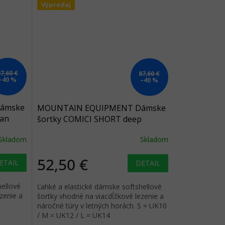
Výpredaj
87,60 €
87,60 €
–40 %
–40 %
ámske
MOUNTAIN EQUIPMENT Dámske
tan
šortky COMICI SHORT deep
teal/ombre - šedomodré
Skladom
Skladom
52,50 €
ETAIL
DETAIL
hellové
Ľahké a elastické dámske softshellové
zenie a
šortky vhodné na viacdĺžkové lezenie a
náročné túry v letných horách. S = UK10
/ M = UK12 / L = UK14