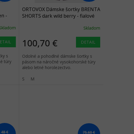
ORTOVOX Dámske šortky BRENTA
n -
SHORTS dark wild berry - fialové
Skladom
Skladom
100,70 €
ETAIL
DETAIL
ky s
Odolné a pohodlné dámske šortky s
é túry
pásom na náročné vysokohorské túry
alebo letné horolezectvo.
S
M
48 €
75,60 €