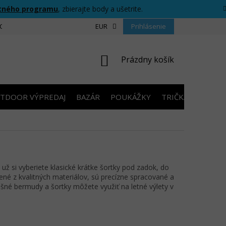
tného programu
, zbierajte body a ušetrite.
CIU
FORMULÁR PRE ODSTÚPENIE OD ZMLUVY
EUR
Prihlásenie
PRAVIDLÁ SÚŤAŽ
NÁKUPNÝ
Prázdny košík
KOŠÍK
TDOOR VÝPREDAJ
BAZÁR
POUKÁŽKY
TRIČKÁ S POTLA
 už si vyberiete klasické krátke šortky pod zadok, do
né z kvalitných materiálov, sú precízne spracované a
šné bermudy a šortky môžete využiť na letné výlety v