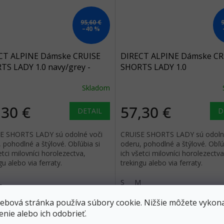
95,60 €
–40 %
CT ALPINE Dámske CRUISE
DIRECT ALPINE Dámske CR
TS LADY 1.0 navy/grey -
SHORTS LADY 1.0
á
smaragdová/sivá - tyrkyso
Skladom
,30 €
57,30 €
DETAIL
D
E SHORTS LADY sú odolné voči
CRUISE SHORTS LADY sú odoln
 pohodlné a štýlové. Obľúbia si
oderu, pohodlné a štýlové. Obľú
etci milovníci horolezectva,
ich všetci milovníci horolezectva
gu alebo via ferraty.
trekingu alebo via ferraty.
L
S
M
ebová stránka používa súbory cookie. Nižšie môžete vykona
Výpredaj
enie alebo ich odobrieť.