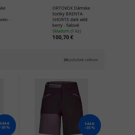
ske
ORTOVOX Dámske
šortky BRENTA
ven -
SHORTS dark wild
berry - fialové
Skladom
(1 ks)
100,70 €
36
položiek celkom
144 €
144 €
–30 %
–30 %