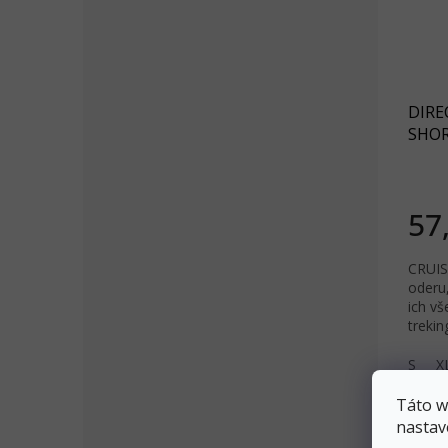
DIRE
SHOR
modr
57
CRUIS
oderu,
ich vš
trekin
S
X
Táto w
nastav