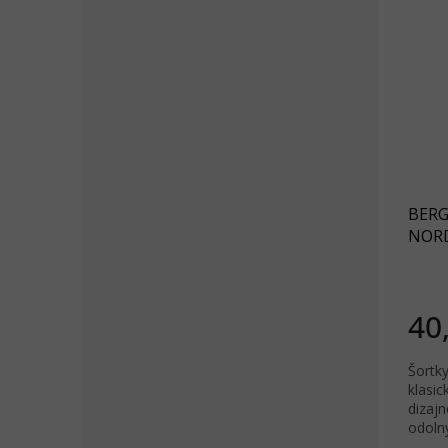
BERG
NORD
blue 
40
Šortk
klasi
dizajn
odoln
recyk