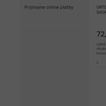
u
t
Prijímame online platby
ORTO
k
o
SHORT
t
v
o
v
72
Ľahké 
vhodn
horúce
S