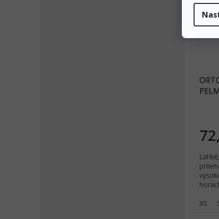
Nas
ORTO
PELM
72
Ľahké
prili
vysoko
horác
XS