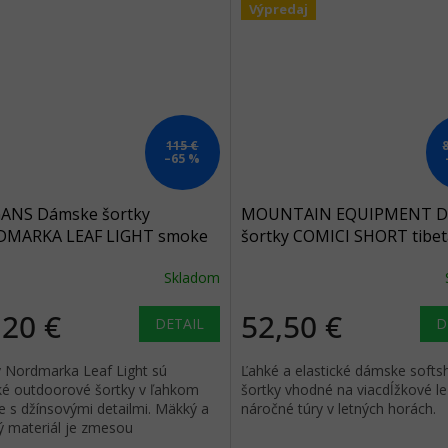
Výpredaj
115 €
–65 %
ANS Dámske šortky
MOUNTAIN EQUIPMENT D
MARKA LEAF LIGHT smoke
šortky COMICI SHORT tibe
- svetlo modré
red/capiscum - červená
Skladom
,20 €
52,50 €
DETAIL
D
y Nordmarka Leaf Light sú
Ľahké a elastické dámske softs
cké outdoorové šortky v ľahkom
šortky vhodné na viacdĺžkové le
e s džínsovými detailmi. Mäkký a
náročné túry v letných horách.
ý materiál je zmesou
lovaného polyesteru