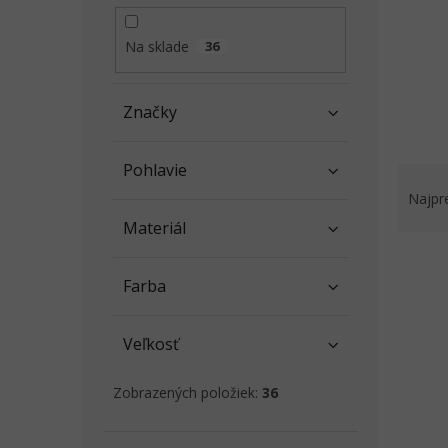
l
Na sklade
36
Značky
Pohlavie
R
a
Najpr
d
Materiál
e
V
n
ý
i
Farba
p
e
i
p
Veľkosť
s
r
p
o
r
d
Zobrazených položiek:
36
o
u
d
k