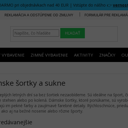
DARMO pri objednávkach nad 40 EUR | Vstúpte do nášho 👉
vernos
REKLAMÁCIA A ODSTÚPENIE OD ZMLUVY
FORMULÁR PRE REKLAMÁ
HĽADAŤ
/ VYBAVENIE
ZIMNÉ VYBAVENIE
AKTIVITY
ZNAČKY
OU
ske šortky a sukne
eplých letných dní sa bez šortiek nezaobídeme. Sú ideálne na šport, či
e stehien alebo po kolená. Dámske šortky, ktoré ponúkame, sú vyrobe
jú im pekné farby a zaujímavé farebné detaily. Rýchloschnúce, priedu
, ako aj na bežné nosenie alebo rôzne športy.
redávanejšie