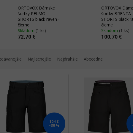
ORTOVOX Dámske
ORTOVOX Dám
šortky PELMO
šortky BRENTA
SHORTS black raven -
SHORTS black ra
čierne
čierne
Skladom
(1 ks)
Skladom
(1 ks)
72,70 €
100,70 €
edávanejšie
Najlacnejšie
Najdrahšie
Abecedne
104 €
–30 %