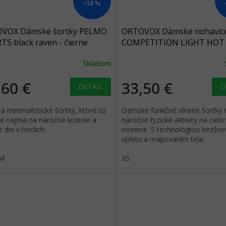
–10 %
VOX Dámske šortky PELMO
ORTOVOX Dámske nohavice
S black raven - čierne
COMPETITION LIGHT HOT
PANTS black raven - čierne
Skladom
,60 €
33,50 €
DETAIL
D
a minimalistické šortky, ktoré sú
Dámske funkčné vlnené šortky 
é najmä na náročné lezenie a
náročné fyzické aktivity na celo
 dni v horách.
nosenie. S technológiou bezšv
úpletu a mapovaním tela.
M
XS