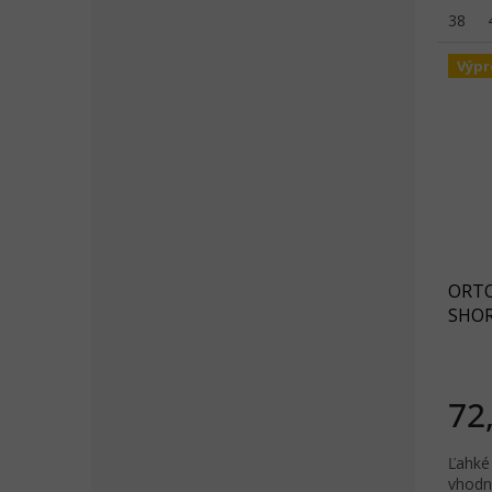
pochá
38
Výpr
ORTO
SHORT
72
Ľahké 
vhodn