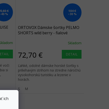
95,60 €
104 €
–40 %
–30 %
UISE
ORTOVOX Dámske šortky PELMO
SHORTS wild berry - fialové
vá
Skladom
Skladom
72,70 €
ETAIL
DETAIL
é voči
Ľahké, odolné dámske horské šortky s
bia si
priliehavým strihom na stredne náročnú
,
vysokohorskú turistiku a lezenie v
horách.
S
M
ť ich