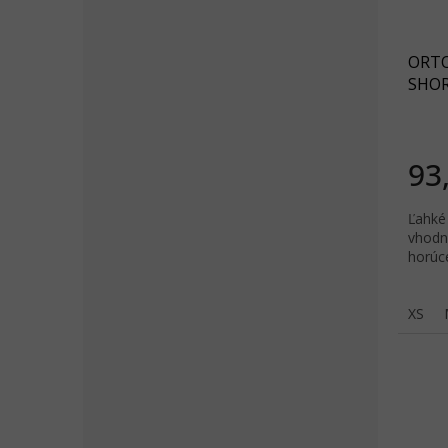
ORTO
SHORT
93
Ľahké 
vhodn
horúce
XS