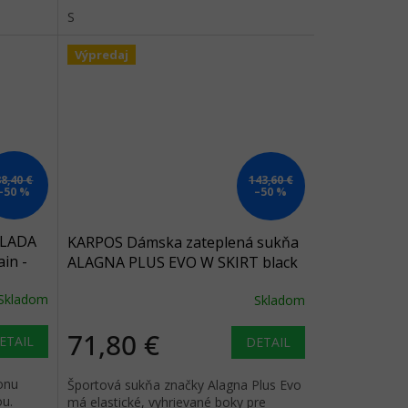
S
Výpredaj
88,40 €
143,60 €
–50 %
–50 %
OLADA
KARPOS Dámska zateplená sukňa
in -
ALAGNA PLUS EVO W SKIRT black
- čierna
Skladom
Skladom
71,80 €
ETAIL
DETAIL
onu
Športová sukňa značky Alagna Plus Evo
ou.
má elastické, vyhrievané boky pre