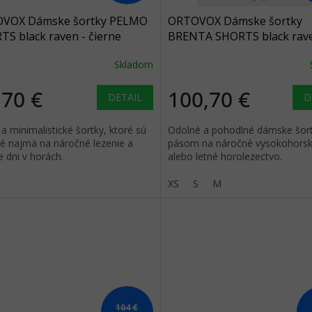
VOX Dámske šortky PELMO
ORTOVOX Dámske šortky
S black raven - čierne
BRENTA SHORTS black rave
čierne
Skladom
,70 €
100,70 €
DETAIL
D
a minimalistické šortky, ktoré sú
Odolné a pohodlné dámske šort
é najmä na náročné lezenie a
pásom na náročné vysokohorsk
 dni v horách.
alebo letné horolezectvo.
XS
S
M
104 €