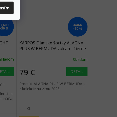
lasím
87,60 €
158 €
–30 %
–50 %
IGHT
KARPOS Dámske šortky ALAGNA
PLUS W BERMUDA vulcan - čierne
Skladom
Skladom
79 €
ETAIL
DETAIL
y s
Produkt ALAGNA PLUS W BERMUDA je
s
z kolekcie na zimu 2023.
lnosti a
ahnúť aj
kach.
L
XL