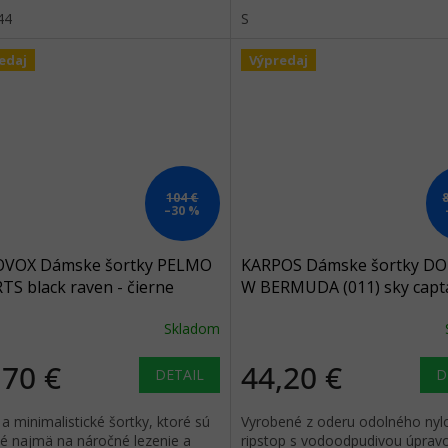
dzajúceho z PET...
44
S
edaj
Výpredaj
104 €
–30 %
VOX Dámske šortky PELMO
KARPOS Dámske šortky D
S black raven - čierne
W BERMUDA (011) sky capta
modré
Skladom
,70 €
44,20 €
DETAIL
D
a minimalistické šortky, ktoré sú
Vyrobené z oderu odolného nyl
é najmä na náročné lezenie a
ripstop s vodoodpudivou úprav