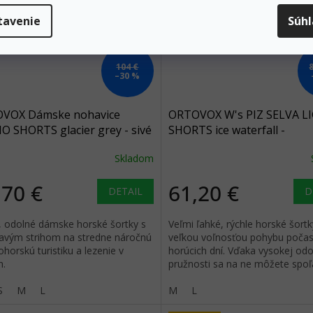
tavenie
Súh
104 €
–30 %
VOX Dámske nohavice
ORTOVOX W's PIZ SELVA L
O SHORTS glacier grey - sivé
SHORTS ice waterfall -
svetlomodré
Skladom
,70 €
61,20 €
DETAIL
D
, odolné dámske horské šortky s
Veľmi ľahké, rýchle horské šortk
ehavým strihom na stredne náročnú
veľkou voľnosťou pohybu poča
horskú turistiku a lezenie v
horúcich dní. Vďaka vysokej odo
h.
pružnosti sa na ne môžete spoľ
v tých najnáročnejších podmien
S
M
L
M
L