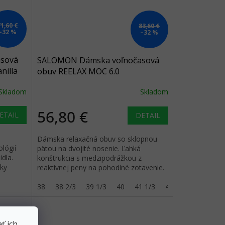
71,60 €
83,60 €
–32 %
–32 %
sová
SALOMON Dámska voľnočasová
nilla
obuv REELAX MOC 6.0
black/black/alloy - black
Skladom
Skladom
56,80 €
ETAIL
DETAIL
Dámska relaxačná obuv so sklopnou
lógií
pätou na dvojité nosenie. Ľahká
dla.
konštrukcia s medzipodrážkou z
pky
reaktívnej peny na pohodlné zotavenie.
38
38 2/3
39 1/3
40
41 1/3
42
42 2/3
ť ich