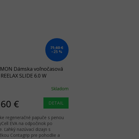
71,60 €
–25 %
MON Dámska voľnočasová
 REELAX SLIDE 6.0 W
/black/alloy - čierna
Skladom
,60 €
DETAIL
e regeneračné papuče s penou
yCell EVA na odpočinok po
te. Ľahký nazúvací dizajn s
žkou Contagrip pre pohodlie a