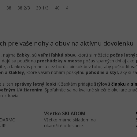
ru.
3
38
38 2/3
39 1/3
40
40 2/3
41 1/3
42
42 2/3
43
O
v
l
á
ch pre vaše nohy a obuv na aktívnu dovolenku
d
a
e
, najmä
žabky
, sú
veľmi ľahká obuv,
ktorú si môžete
počas letný
c
 dajú sa použiť na
prechádzky v meste
počas sparných dní aj ako
i
te, a ľahko vás prenesú cez horúci piesok bez toho, aby poškodili va
e
n a Oakley
, ktoré vašim nohám poskytnú
pohodlie a štýl,
aký si za
p
r
e si ten
správny letný look
! K žabkám pridajte
štýlovú
čiapku
a
sln
v
ečným UV žiarením
. Spoľahnite sa na kvalitné slnečné okuliare zna
k
o zdravia.
y
v
ý
Všetko SKLADOM
p
ZADARMO
Všetko máme skladom na
i
EUR!
okamžité odoslanie.
s
u