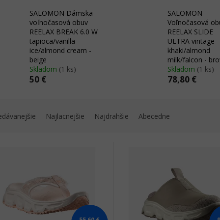
SALOMON Dámska
SALOMON
voľnočasová obuv
Voľnočasová ob
REELAX BREAK 6.0 W
REELAX SLIDE
tapioca/vanilla
ULTRA vintage
ice/almond cream -
khaki/almond
beige
milk/falcon - br
Skladom
(1 ks)
Skladom
(1 ks)
50 €
78,80 €
edávanejšie
Najlacnejšie
Najdrahšie
Abecedne
55,60 €