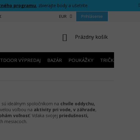
tného programu
, zbierajte body a ušetrite.
CIU
FORMULÁR PRE ODSTÚPENIE OD ZMLUVY
EUR
Prihlásenie
PRAVIDLÁ SÚŤAŽ
NÁKUPNÝ
Prázdny košík
KOŠÍK
TDOOR VÝPREDAJ
BAZÁR
POUKÁŽKY
TRIČKÁ S POTLA
é sú ideálnym spoločníkom na
chvíle oddychu,
skvelou voľbou na
aktivity pri vode, v záhrade
,
ohám voľnosť
. Vďaka svojej
priedušnosti,
ch mesiacoch.