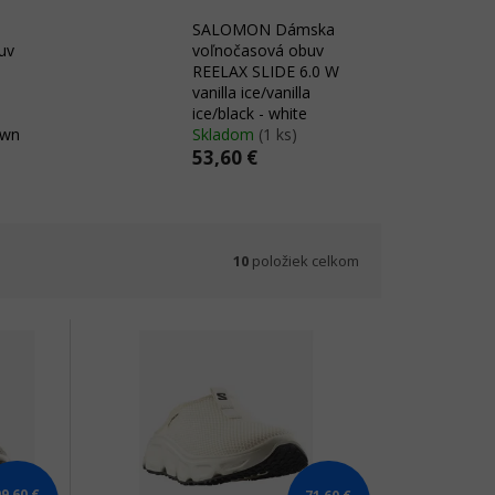
SALOMON Dámska
uv
voľnočasová obuv
REELAX SLIDE 6.0 W
vanilla ice/vanilla
ice/black - white
own
Skladom
(1 ks)
53,60 €
10
položiek celkom
99,60 €