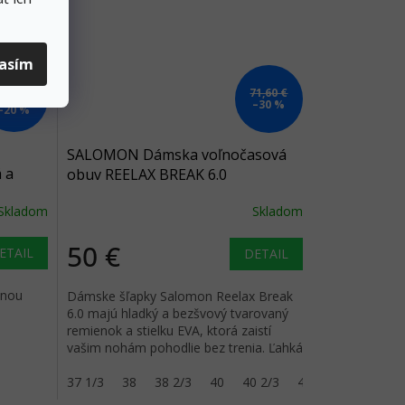
lasím
120 €
71,60 €
až
–30 %
–20 %
SALOMON Dámska voľnočasová
 a
obuv REELAX BREAK 6.0
black/black/alloy - black
Skladom
Skladom
50 €
ETAIL
DETAIL
enou
Dámske šľapky Salomon Reelax Break
6.0 majú hladký a bezšvový tvarovaný
remienok a stielku EVA, ktorá zaistí
vašim nohám pohodlie bez trenia. Ľahká
medzipodrážka a zvršok z...
37 1/3
38
38 2/3
40
40 2/3
42 2/3
44