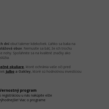
 1/3
44
ch dní
obuť takmer kdekoľvek. Ľahko sa balia na
plážová obuv
. Nemusíte sa báť, že ich trochu
še nohy. Spoľahnite sa na kvalitné značky ako
slúžia.
ečné okuliare
, ktoré ochránia vaše oči pred
čiek
Julbo
a Oakley
, ktoré sú hodnotnou investíciou
Vernostný program
S registráciou u nás nakúpite ešte
výhodnejšie! Viac o programe