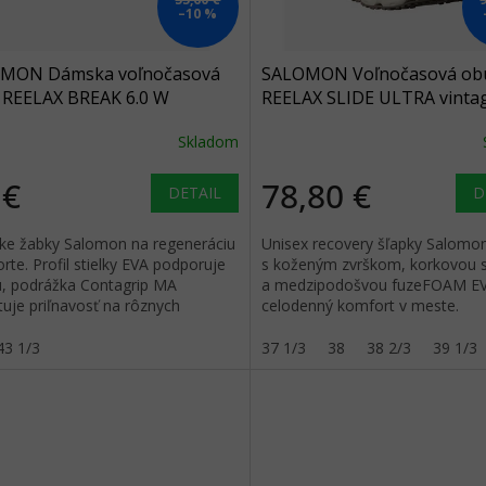
–10 %
MON Dámska voľnočasová
SALOMON Voľnočasová ob
 REELAX BREAK 6.0 W
REELAX SLIDE ULTRA vinta
ca/vanilla ice/almond cream -
khaki/almond milk/falcon -
Skladom
e
 €
78,80 €
DETAIL
D
e žabky Salomon na regeneráciu
Unisex recovery šľapky Salomo
rte. Profil stielky EVA podporuje
s koženým zvrškom, korkovou s
u, podrážka Contagrip MA
a medzipodošvou fuzeFOAM EV
uje priľnavosť na rôznych
celodenný komfort v meste.
hoch.
43 1/3
37 1/3
38
38 2/3
39 1/3