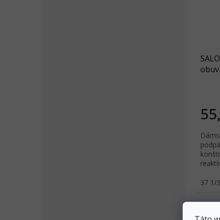
SALO
obuv
black
55
Dámsk
podpä
konšt
reakt
regene
37 1/
Táto w