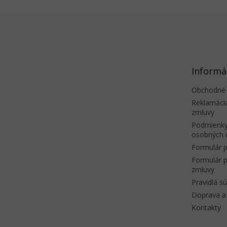
Z
á
p
ä
t
Informá
i
e
Obchodné
Reklamáci
zmluvy
Podmienky
osobných 
Formulár p
Formulár p
zmluvy
Pravidlá s
Doprava a 
Kontakty