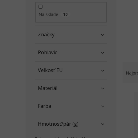
l
Na sklade
10
Značky
Pohlavie
R
Veľkosť EU
a
Najpr
d
e
Materiál
V
n
ý
i
p
e
Farba
i
p
s
r
Hmotnosť/pár (g)
p
o
r
d