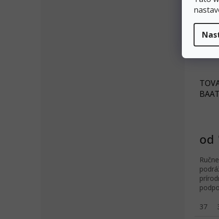
nastav
Nas
TOVA
BAATA
od
Ručne
podrá
prírod
podpo
37