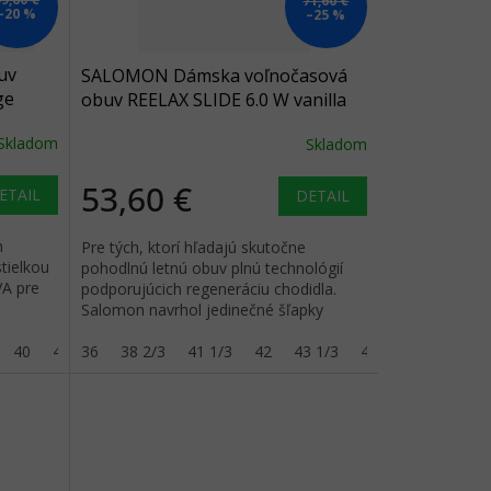
71,60 €
–20 %
–25 %
uv
SALOMON Dámska voľnočasová
ge
obuv REELAX SLIDE 6.0 W vanilla
 brown
ice/vanilla ice/black - white
Skladom
Skladom
53,60 €
ETAIL
DETAIL
n
Pre tých, ktorí hľadajú skutočne
tielkou
pohodlnú letnú obuv plnú technológií
A pre
podporujúcich regeneráciu chodidla.
Salomon navrhol jedinečné šľapky
Reelax Slide, ktoré slúžia ako...
40
40 2/3
36
41 1/3
38 2/3
42
41 1/3
43 1/3
42
44
43 1/3
44
44 2/3