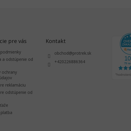
cie pre vás
Kontakt
 podmienky
obchod
@
protrek.sk
a a odstúpenie od
+420226886364
 ochrany
údajov
re reklamáciu
re odstúpenie od
úťaže
platba