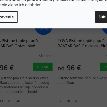
enie alebo ich odobrieť.
tavenie
Súh
120 €
až
–20 %
 Plstené teplé papuče
TOVA Plstené teplé papuče
R BASIC sivé - sivé
BAATAR BASIC okrová - žltá
červená
Skladom
96 €
96 €
od
DETAIL
D
 plstené papuče z merino vlny s
Plstené termálne papuče s kož
žkou z prírodnej kože. Priedušný
podrážkou
ný materiál zaručuje pohodlie a
ruje regeneráciu chodidla.
39
45
46
37
38
40