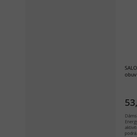
SALO
obuv
black
53
Dámsk
Energ
aktivi
podrá