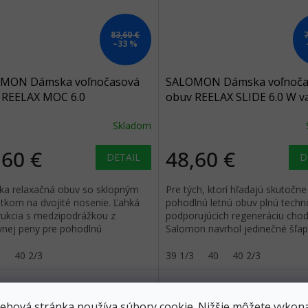
83,60 €
–33 %
MON Dámska voľnočasová
SALOMON Dámska voľnoča
 REELAX MOC 6.0
obuv REELAX SLIDE 6.0 W va
/black/alloy - black
ice/vanilla ice/black - white
Skladom
,60 €
48,60 €
DETAIL
D
a relaxačná obuv so sklopným
Pre tých, ktorí hľadajú skutočne
tkom na dvojité nosenie. Ľahká
pohodlnú letnú obuv plnú techno
rukcia s medzipodrážkou z
podporujúcich regeneráciu chodi
ívnej peny pre pohodlnú
Salomon navrhol jedinečné šľa
ráciu.
Reelax Slide, ktoré slúžia ako...
3
40 2/3
39 1/3
40
40 2/3
ebová stránka používa súbory cookie. Nižšie môžete vykona