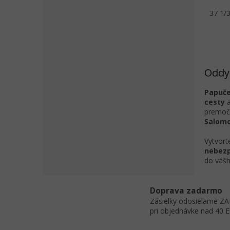
podpo
37 1/
Oddy
Papuč
cesty
a
premočí
Salomo
Vytvort
nebezp
do vášh
Doprava zadarmo
Zásielky odosielame 
pri objednávke nad 40 