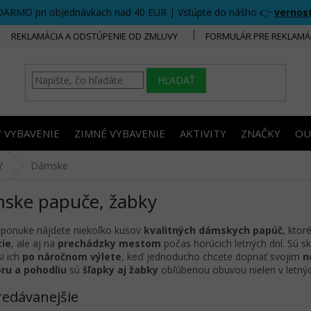
DARMO pri objednávkach nad 40 EUR | Vstúpte do nášho 👉
vernos
REKLAMÁCIA A ODSTÚPENIE OD ZMLUVY
FORMULÁR PRE REKLAMÁ
HĽADAŤ
/ VYBAVENIE
ZIMNÉ VYBAVENIE
AKTIVITY
ZNAČKY
OU
Y
Dámske
ske papuče, žabky
 ponuke nájdete niekoľko kusov
kvalitných dámskych papúč
, ktor
cie
, ale aj na
prechádzky mestom
počas horúcich letných dní. Sú 
si ich
po náročnom výlete
, keď jednoducho chcete dopriať svojim
n
oru a pohodliu
sú
šľapky aj žabky
obľúbenou obuvou nielen v letný
redávanejšie