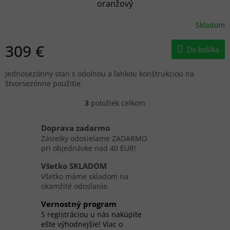
oranžový
Skladom
309 €
Do košíka
Jednosezónny stan s odolnou a ľahkou konštrukciou na
štvorsezónne použitie.
3
položiek celkom
O
v
l
Doprava zadarmo
á
Zásielky odosielame ZADARMO
d
pri objednávke nad 40 EUR!
a
c
Všetko SKLADOM
i
Všetko máme skladom na
e
okamžité odoslanie.
p
r
Vernostný program
v
S registráciou u nás nakúpite
k
ešte výhodnejšie! Viac o