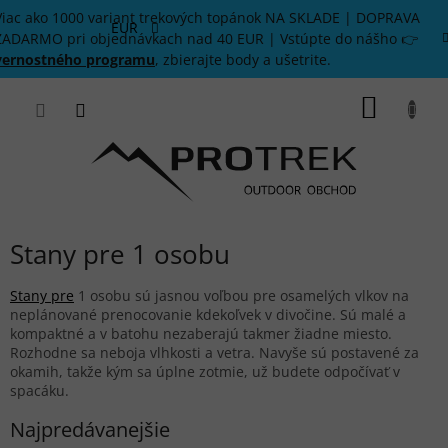
Prejsť
Viac ako 1000 variant trekových topánok NA SKLADE | DOPRAVA
na
EUR
ZADARMO pri objednávkach nad 40 EUR | Vstúpte do nášho 👉
obsah
vernostného programu
, zbierajte body a ušetrite.
NÁKU
KOŠÍK
Stany pre 1 osobu
Stany pre
1 osobu sú jasnou voľbou pre osamelých vlkov na
neplánované prenocovanie kdekoľvek v divočine. Sú malé a
kompaktné a v batohu nezaberajú takmer žiadne miesto.
Rozhodne sa neboja vlhkosti a vetra. Navyše sú postavené za
okamih, takže kým sa úplne zotmie, už budete odpočívať v
spacáku.
Najpredávanejšie