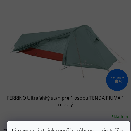
279,60 €
–15 %
FERRINO Ultraľahký stan pre 1 osobu TENDA PIUMA 1
modrý
Skladom
Táto webová stránka používa súbory cookie. Nižšie
Do košíka