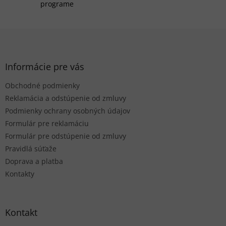
y
programe
v
ý
p
Z
i
á
s
p
u
ä
Informácie pre vás
t
Obchodné podmienky
i
e
Reklamácia a odstúpenie od zmluvy
Podmienky ochrany osobných údajov
Formulár pre reklamáciu
Formulár pre odstúpenie od zmluvy
Pravidlá súťaže
Doprava a platba
Kontakty
Kontakt