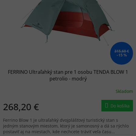
p
r
o
d
u
k
t
o
315,60 €
–15 %
v
FERRINO Ultraľahký stan pre 1 osobu TENDA BLOW 1
petrolio - modrý
Skladom
268,20 €
Do košíka
Ferrino Blow 1 je ultraľahký dvojplášťový turistický stan s
jedným stanovým miestom, ktorý je samonosný a dá sa rýchlo
postaviť aj na miestach, kde nechcete tráviť veľa času...