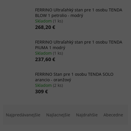
FERRINO Ultraľahký stan pre 1 osobu TENDA
BLOW 1 petrolio - modrý
Skladom
(1 ks)
268,20 €
FERRINO Ultraľahký stan pre 1 osobu TENDA
PIUMA 1 modrý
Skladom
(1 ks)
237,60 €
FERRINO Stan pre 1 osobu TENDA SOLO
arancio - oranžový
Skladom
(2 ks)
309 €
R
a
Najpredávanejšie
Najlacnejšie
Najdrahšie
Abecedne
d
e