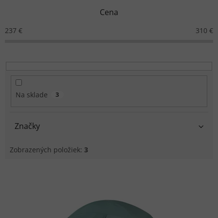
n
Cena
i
e
237
€
310
€
p
r
o
d
u
k
Na sklade
3
t
o
v
Značky
Zobrazených položiek:
3
V
ý
p
i
s