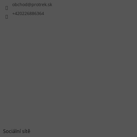
obchod
@
protrek.sk
+420226886364
Sociální sítě