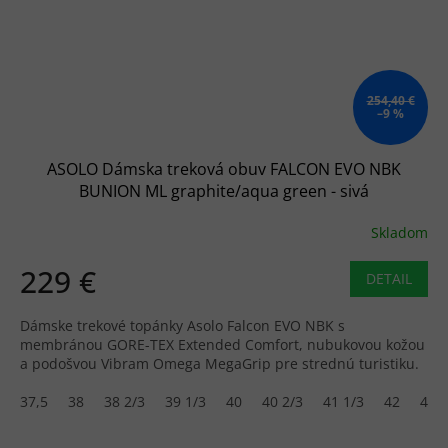
254,40 €
–9 %
ASOLO Dámska treková obuv FALCON EVO NBK
BUNION ML graphite/aqua green - sivá
Skladom
229 €
DETAIL
Dámske trekové topánky Asolo Falcon EVO NBK s
membránou GORE-TEX Extended Comfort, nubukovou kožou
a podošvou Vibram Omega MegaGrip pre strednú turistiku.
37,5
38
38 2/3
39 1/3
40
40 2/3
41 1/3
42
42,5