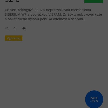
Unisex trekingová obuv s nepremokavou membránou
SIBERIUM WP a podrážkou VIBRAM. Zvršok z nubukovej kože
a balistického nylonu ponúka odolnosť a ochranu.
41
45
46
Výpredaj
240 €
–35 %