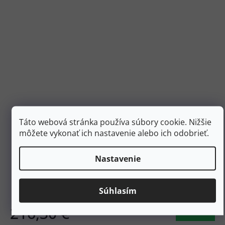
Táto webová stránka používa súbory cookie. Nižšie
240,40 €
–10 %
môžete vykonať ich nastavenie alebo ich odobrieť.
MEINDL Pánske trekové topánky TOP TRAIL GTX
Nastavenie
loden/orange - green
Skladom
Súhlasím
216,30 €
DETAIL