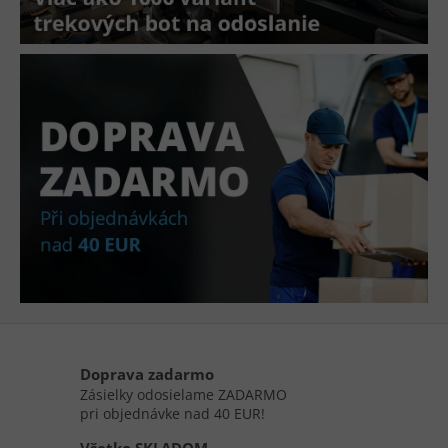
Y
B
A
V
E
N
I
E
P
R
E
V
Š
E
Doprava zadarmo
Zásielky odosielame ZADARMO
T
pri objednávke nad 40 EUR!
K