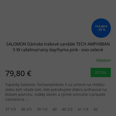
111,60 €
–28 %
SALOMON Dámske trekové sandále TECH AMPHIBIAN
5 W rašelina/rainy day/hyma pink - sivo-zelené
Skladom
79,80 €
DETAIL
Topánky Salomon Techamphibian 5 sú určené na chôdzu
alebo beh všade tam, kde potrebujete dobrú priľnavosť na
klzkom povrchu, mäkký dezén a rýchle schnutie v prípade
namočenia -...
37 1/3
38 2/3
39 1/3
40
40 2/3
41 1/3
42