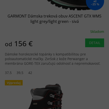
až
–35 %
GARMONT Dámska treková obuv ASCENT GTX WMS
light grey/light green - sivá
Skladom
156 €
od
DETAIL
Dámske horolezecké topánky s kompatibilitou pre
poloautomatické mačky. Zvršok z kože Perwanger a
membrána GORE-TEX zaručujú odolnosť a nepremokavosť.
37,5
39,5
42
Výpredaj