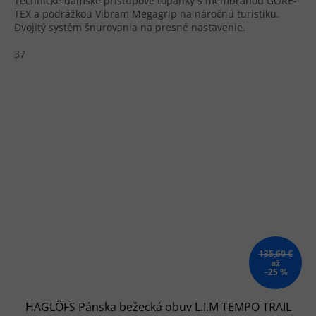
Technické dámske prístupové topánky s membránou GORE-
TEX a podrážkou Vibram Megagrip na náročnú turistiku.
Dvojitý systém šnurovania na presné nastavenie.
37
135,60 €
až
–25 %
HAGLÖFS Pánska bežecká obuv L.I.M TEMPO TRAIL