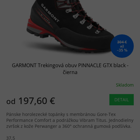
304 €
až
–35 %
GARMONT Trekingová obuv PINNACLE GTX black -
čierna
Skladom
197,60 €
od
DETAIL
Pánske horolezecké topánky s membránou Gore-Tex
Performance Comfort a podrážkou Vibram Titus. Jednodielny
zvršok z kože Perwanger a 360° ochranná gumová podšívka.
37,5