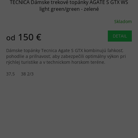
TECNICA Dámske trekové topánky AGATE S GTX WS
light green/green - zelené
Skladom
150 €
od
DETAIL
Dámske topánky Tecnica Agate S GTX kombinujú ľahkosť,
pohodlie a priľnavosť, aby zabezpečili optimálny výkon pri
rýchlej turistike a v technickom horskom teréne.
37,5
38 2/3