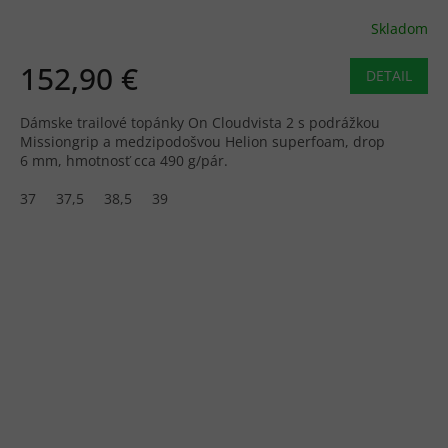
Skladom
152,90 €
DETAIL
Dámske trailové topánky On Cloudvista 2 s podrážkou
Missiongrip a medzipodošvou Helion superfoam, drop
6 mm, hmotnosť cca 490 g/pár.
37
37,5
38,5
39