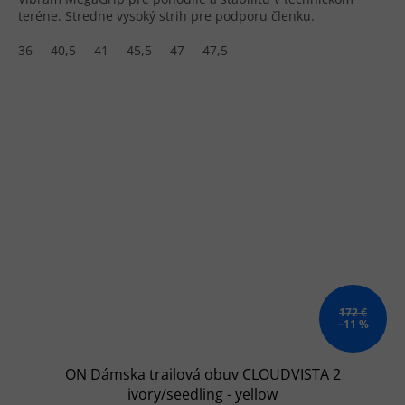
teréne. Stredne vysoký strih pre podporu členku.
36
40,5
41
45,5
47
47,5
172 €
–11 %
ON Dámska trailová obuv CLOUDVISTA 2
ivory/seedling - yellow