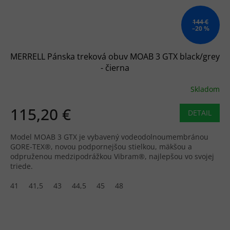
144 €
–20 %
MERRELL Pánska treková obuv MOAB 3 GTX black/grey
- čierna
Skladom
115,20 €
DETAIL
Model MOAB 3 GTX je vybavený vodeodolnoumembránou
GORE-TEX®, novou podpornejšou stielkou, mäkšou a
odpruženou medzipodrážkou Vibram®, najlepšou vo svojej
triede.
41
41,5
43
44,5
45
48