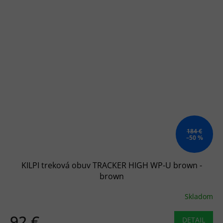
184 €
–50 %
KILPI treková obuv TRACKER HIGH WP-U brown -
brown
Skladom
92 €
DETAIL