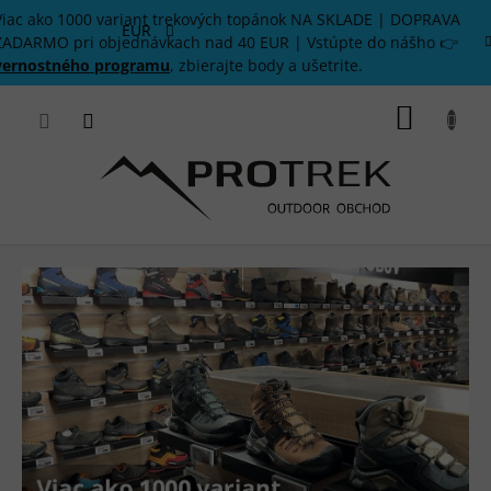
Prejsť
Viac ako 1000 variant trekových topánok NA SKLADE | DOPRAVA
na
EUR
ZADARMO pri objednávkach nad 40 EUR | Vstúpte do nášho 👉
obsah
vernostného programu
, zbierajte body a ušetrite.
NÁKU
KOŠÍK
O
U
T
D
O
O
R
V