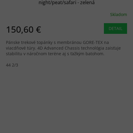
night/peat/safari - zelená
Skladom
150,60 €
DETAIL
Pánske trekové topánky s membránou GORE-TEX na
viacdňové túry. 4D Advanced Chassis technológia zaisťuje
stabilitu v náročnom teréne aj s ťažkým batohom.
44 2/3