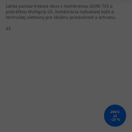
Ľahká pánska treková obuv s membránou GORE-TEX a
podrážkou Multigrip G5. Kombinácia nubukovej kože a
technickej sieťoviny pre ideálnu priedušnosť a ochranu.
43
200 €
až
–25 %