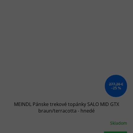
277,20 €
–25 %
MEINDL Pánske trekové topánky SALO MID GTX
braun/terracotta - hnedé
Skladom