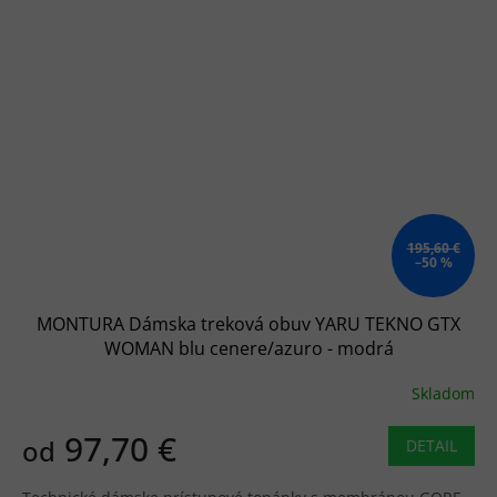
195,60 €
–50 %
MONTURA Dámska treková obuv YARU TEKNO GTX
WOMAN blu cenere/azuro - modrá
Skladom
97,70 €
od
DETAIL