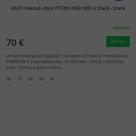
KILPI treková obuv PITON HIGH WP-U black - black
Skladom
70 €
DETAIL
Unisex trekingové topánky s vysokým strihom a membránou
SIBERIUM s vodoodolnosťou 10 000 mm. Zvršok z kvalitnej
kože, nylonu a polyuretánu.
36
37
38
45
46