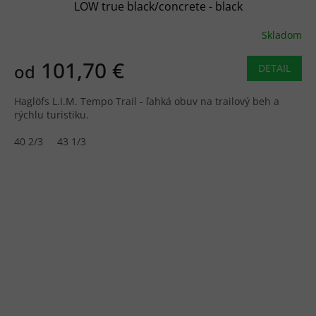
LOW true black/concrete - black
Skladom
101,70 €
od
DETAIL
Haglöfs L.I.M. Tempo Trail - ľahká obuv na trailový beh a
rýchlu turistiku.
40 2/3
43 1/3