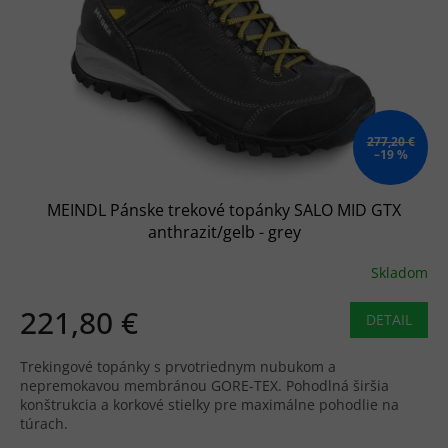
277,20 €
–19 %
MEINDL Pánske trekové topánky SALO MID GTX
anthrazit/gelb - grey
Skladom
221,80 €
DETAIL
Trekingové topánky s prvotriednym nubukom a
nepremokavou membránou GORE-TEX. Pohodlná širšia
konštrukcia a korkové stielky pre maximálne pohodlie na
túrach.