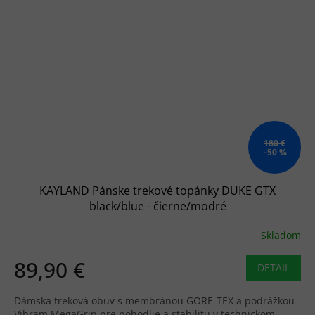
180 €
–50 %
KAYLAND Pánske trekové topánky DUKE GTX
black/blue - čierne/modré
Skladom
89,90 €
DETAIL
Dámska treková obuv s membránou GORE-TEX a podrážkou
Vibram MegaGrip pre pohodlie a stabilitu v technickom