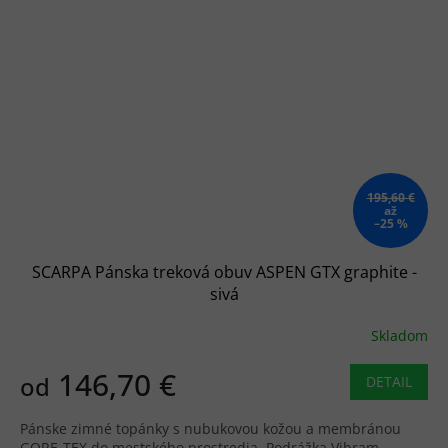
195,60 €
až
–25 %
SCARPA Pánska treková obuv ASPEN GTX graphite -
sivá
Skladom
146,70 €
od
DETAIL
Pánske zimné topánky s nubukovou kožou a membránou
GORE-TEX do mestského prostredia. Podrážka Vibram