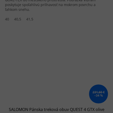
poskytuje spoľahlivú priľnavosť na mokrom povrchu a
ľahkom snehu.
40
40,5
41,5
231,60 €
–34 %
SALOMON Pánska treková obuv QUEST 4 GTX olive