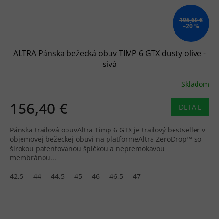
195,60 €
–20 %
ALTRA Pánska bežecká obuv TIMP 6 GTX dusty olive -
sivá
Skladom
156,40 €
DETAIL
Pánska trailová obuvAltra Timp 6 GTX je trailový bestseller v
objemovej bežeckej obuvi na platformeAltra ZeroDrop™ so
širokou patentovanou špičkou a nepremokavou
membránou...
42,5
44
44,5
45
46
46,5
47