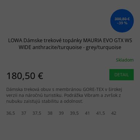
300,80 €
–39 %
LOWA Dámske trekové topánky MAURIA EVO GTX WS
WIDE anthracite/turquoise - grey/turquoise
Skladom
180,50 €
DETAIL
Dámska treková obuv s membránou GORE-TEX v širokej
verzii na náročnú turistiku. Podrážka Vibram a zvršok z
nubuku zaisťujú stabilitu a odolnosť.
36,5
37
37,5
38
39
39,5
41
41,5
42