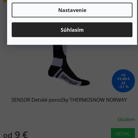
Nastavenie
Súhlasím
od
11,40 €
až
–21 %
SENSOR Detské ponožky THERMOSNOW NORWAY
Skladom
9 €
od
DETAIL