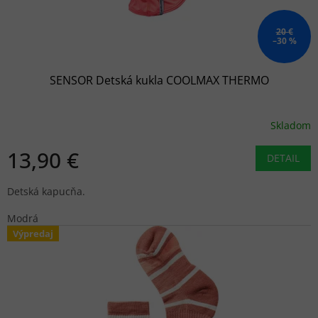
k
t
o
20 €
–30 %
v
SENSOR Detská kukla COOLMAX THERMO
Skladom
13,90 €
DETAIL
Detská kapucňa.
Modrá
Výpredaj