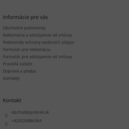
i
á
s
p
u
ä
Informácie pre vás
t
Obchodné podmienky
i
e
Reklamácia a odstúpenie od zmluvy
Podmienky ochrany osobných údajov
Formulár pre reklamáciu
Formulár pre odstúpenie od zmluvy
Pravidlá súťaže
Doprava a platba
Kontakty
Kontakt
obchod
@
protrek.sk
+420226886364