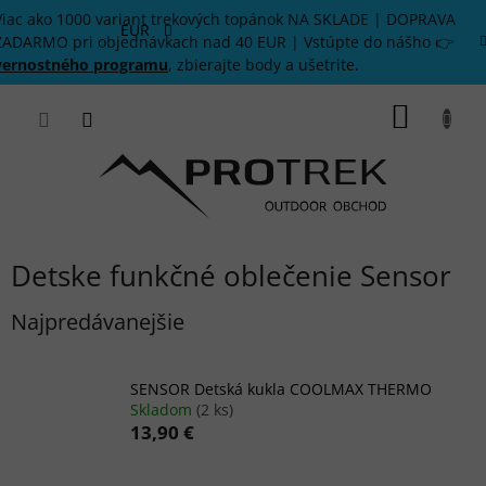
Prejsť
Viac ako 1000 variant trekových topánok NA SKLADE | DOPRAVA
na
EUR
ZADARMO pri objednávkach nad 40 EUR | Vstúpte do nášho 👉
obsah
vernostného programu
, zbierajte body a ušetrite.
NÁKU
KOŠÍK
Detske funkčné oblečenie Sensor
Najpredávanejšie
SENSOR Detská kukla COOLMAX THERMO
Skladom
(2 ks)
13,90 €