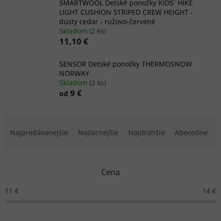
SMARTWOOL Detské ponožky KIDS´ HIKE
LIGHT CUSHION STRIPED CREW HEIGHT -
dusty cedar - ružovo-červené
Skladom
(2 ks)
11,10 €
SENSOR Detské ponožky THERMOSNOW
NORWAY
Skladom
(2 ks)
9 €
od
R
a
Najpredávanejšie
Najlacnejšie
Najdrahšie
Abecedne
d
e
n
Cena
i
e
11
€
14
€
p
r
o