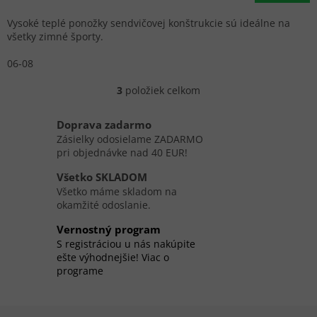
Vysoké teplé ponožky sendvičovej konštrukcie sú ideálne na
všetky zimné športy.
06-08
3
položiek celkom
O
v
l
Doprava zadarmo
á
Zásielky odosielame ZADARMO
d
pri objednávke nad 40 EUR!
a
c
Všetko SKLADOM
i
Všetko máme skladom na
e
okamžité odoslanie.
p
r
Vernostný program
v
S registráciou u nás nakúpite
k
ešte výhodnejšie! Viac o
y
programe
v
ý
p
Z