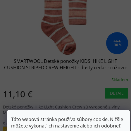
16 €
–30 %
SMARTWOOL Detské ponožky KIDS´ HIKE LIGHT
CUSHION STRIPED CREW HEIGHT - dusty cedar - ružovo-
červené
Skladom
11,10 €
DETAIL
Detské ponožky Hike Light Cushion Crew sú vyrobené z vlny
Merino, ktorá je prirodzene odolná voči zápachu a priedušná.
Táto webová stránka používa súbory cookie. Nižšie
S (26-28)
môžete vykonať ich nastavenie alebo ich odobrieť.
Výpredaj