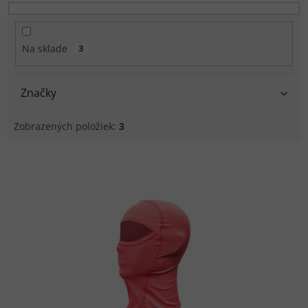
d
u
k
Na sklade
3
t
o
v
Značky
Zobrazených položiek:
3
V
ý
p
i
s
p
r
o
d
u