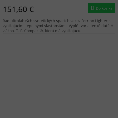
151,60 €
Do košíka
Rad ultraľahkých syntetických spacích vakov Ferrino Lightec s
vynikajúcimi tepelnými vlastnosťami. Výplň tvoria tenké duté H-
vlákna. T. F. Compact®, ktorá má vynikajúcu...