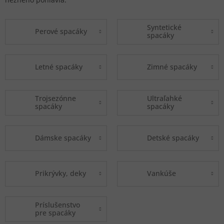
Syntetické
Perové spacáky
spacáky
Letné spacáky
Zimné spacáky
Trojsezónne
Ultraľahké
spacáky
spacáky
Dámske spacáky
Detské spacáky
Prikrývky, deky
Vankúše
Príslušenstvo
pre spacáky