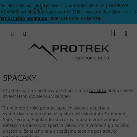
Prejsť
Viac ako 1000 variant trekových topánok NA SKLADE | DOPRAVA
na
EUR
ZADARMO pri objednávkach nad 40 EUR | Vstúpte do nášho 👉
obsah
vernostného programu
, zbierajte body a ušetrite.
NÁKU
KOŠÍK
SPACÁKY
Chystáte sa na viacdňový prechod, zimnú
turistiku
alebo chcete
stráviť letnú dovolenku v kempe?
Tu nájdete širokú ponuku spacích vakov z páperia a
syntetických materiálov od spoločností Mountain Equipment,
Yate, Ferrino, Highlander do rôznych podmienok vrátane
detských a dámskych spacích vakov, ktoré zohľadňujú odlišnú
anatómiu ženského tela a rozdielne tepelné požiadavky
nežného pohlavia.