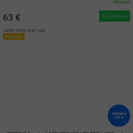
Skladom
63 €
Do košíka
Ľahký letný spací vak.
Výpredaj
199,60 €
–35 %