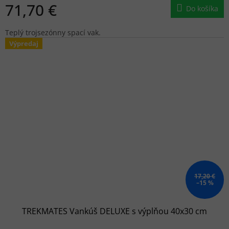
71,70 €
Do košíka
Teplý trojsezónny spací vak.
Výpredaj
17,20 €
–15 %
TREKMATES Vankúš DELUXE s výplňou 40x30 cm