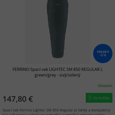
155,60 €
–5 %
FERRINO Spací vak LIGHTEC SM 850 REGULAR L
green/grey - sivý/zelený
Skladom
147,80 €
Do košíka
Spací vak Ferrino Lightec SM 850 Regular je ľahký a kompaktný
kus vybavenia určený na pohodlie a tepelnú ochranu počas