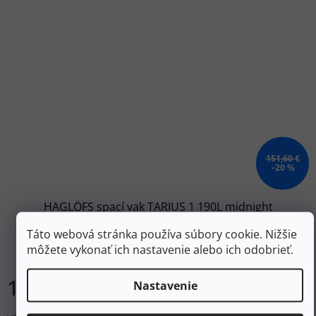
151,60 €
–20 %
HAGLÖFS spací vak TARIUS 1 190L midnight
blue/tangerine - tmavomodrý
Táto webová stránka používa súbory cookie. Nižšie
môžete vykonať ich nastavenie alebo ich odobrieť.
Skladom
121,20 €
Nastavenie
Do košíka