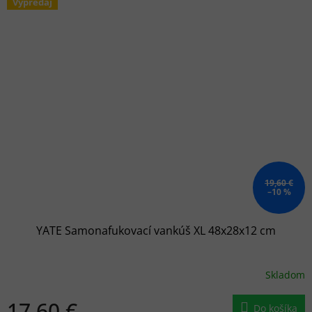
Výpredaj
19,60 €
–10 %
YATE Samonafukovací vankúš XL 48x28x12 cm
Skladom
17,60 €
Do košíka