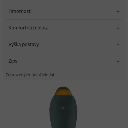
Hmotnosť
Komfortná teplota
Výška postavy
Zips
Zobrazených položiek:
14
V
ý
p
i
s
p
r