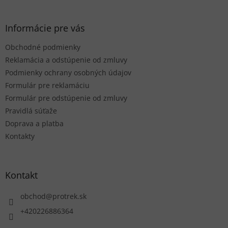
i
á
s
p
u
ä
Informácie pre vás
t
Obchodné podmienky
i
e
Reklamácia a odstúpenie od zmluvy
Podmienky ochrany osobných údajov
Formulár pre reklamáciu
Formulár pre odstúpenie od zmluvy
Pravidlá súťaže
Doprava a platba
Kontakty
Kontakt
obchod
@
protrek.sk
+420226886364