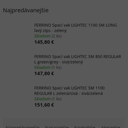
Najpredávanejšie
FERRINO Spací vak LIGHTEC 1100 SM LONG
ľavý zips - zelený
Skladom
(2 ks)
145,80 €
FERRINO Spací vak LIGHTEC SM 850 REGULAR
L green/grey - sivý/zelený
Skladom
(1 ks)
147,80 €
FERRINO Spací vak LIGHTEC SM 1100
REGULAR L zelená/sivá - sivá/zelená
Skladom
(1 ks)
151,60 €
R
a
Najpredávanejšie
Najlacnejšie
Najdrahšie
Abecedne