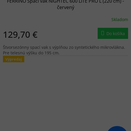
FERRINO Spací vak NIGHTEC 600 LITE PRO L (220 cm) -
červený
Skladom
129,70 €
Do košíka
Štvorsezónny spací vak s výplňou zo syntetického mikrovlákna.
Pre telesnú výšku do 195 cm.
Výpredaj