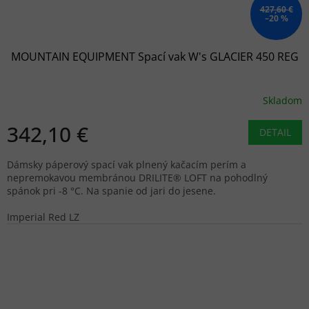
427,60 €
–20 %
MOUNTAIN EQUIPMENT Spací vak W's GLACIER 450 REG
Skladom
342,10 €
DETAIL
Dámsky páperový spací vak plnený kačacím perím a
nepremokavou membránou DRILITE® LOFT na pohodlný
spánok pri -8 °C. Na spanie od jari do jesene.
Imperial Red LZ