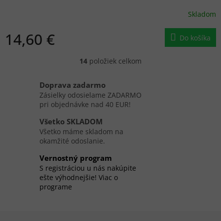
Skladom
14,60 €
Do košíka
14
položiek celkom
O
v
l
Doprava zadarmo
á
Zásielky odosielame ZADARMO
d
pri objednávke nad 40 EUR!
a
c
Všetko SKLADOM
i
Všetko máme skladom na
e
okamžité odoslanie.
p
r
Vernostný program
v
S registráciou u nás nakúpite
k
ešte výhodnejšie! Viac o
y
programe
v
ý
p
Z