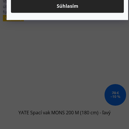
Všestranný spací vak TARIUS 1 s komfortom, teplom a
Súhlasím
útulnosťou, ktoré potrebujete na kvalitný spánok, a radom
funkcií, ktoré uľahčujú jeho prenášanie a používanie.
Výpredaj
70 €
–10 %
YATE Spací vak MONS 200 M (180 cm) - ľavý