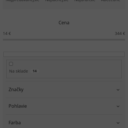
d
e
n
Cena
i
e
14
€
344
€
p
r
o
d
u
k
Na sklade
14
t
o
v
Značky
Pohlavie
Farba