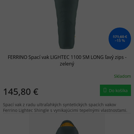
o
d
u
k
t
o
171,60 €
–15 %
v
FERRINO Spací vak LIGHTEC 1100 SM LONG ľavý zips -
zelený
Skladom
145,80 €
Do košíka
Spací vak z radu ultraľahkých syntetických spacích vakov
Ferrino Lightec Shingle s vynikajúcimi tepelnými vlastnosťami.