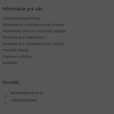
p
ä
Informácie pre vás
t
Obchodné podmienky
i
e
Reklamácia a odstúpenie od zmluvy
Podmienky ochrany osobných údajov
Formulár pre reklamáciu
Formulár pre odstúpenie od zmluvy
Pravidlá súťaže
Doprava a platba
Kontakty
Kontakt
obchod
@
protrek.sk
+420226886364