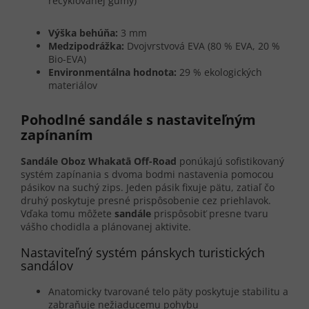
recyklovanej gumy)
Výška behúňa:
3 mm
Medzipodrážka:
Dvojvrstvová EVA (80 % EVA, 20 %
Bio-EVA)
Environmentálna hodnota:
29 % ekologických
materiálov
Pohodlné sandále s nastaviteľným
zapínaním
Sandále Oboz Whakatā Off-Road
ponúkajú sofistikovaný
systém zapínania s dvoma bodmi nastavenia pomocou
pásikov na suchý zips. Jeden pásik fixuje pätu, zatiaľ čo
druhý poskytuje presné prispôsobenie cez priehlavok.
Vďaka tomu môžete
sandále
prispôsobiť presne tvaru
vášho chodidla a plánovanej aktivite.
Nastaviteľný systém pánskych turistických
sandálov
Anatomicky tvarované telo päty poskytuje stabilitu a
zabraňuje nežiaducemu pohybu