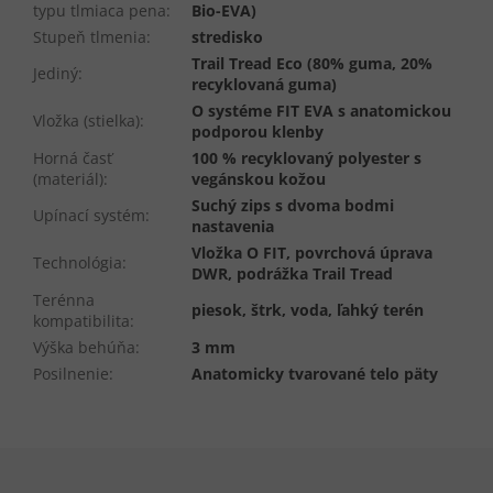
typu tlmiaca pena
:
Bio-EVA)
Stupeň tlmenia
:
stredisko
Trail Tread Eco (80% guma, 20%
Jediný
:
recyklovaná guma)
O systéme FIT EVA s anatomickou
Vložka (stielka)
:
podporou klenby
Horná časť
100 % recyklovaný polyester s
(materiál)
:
vegánskou kožou
Suchý zips s dvoma bodmi
Upínací systém
:
nastavenia
Vložka O FIT, povrchová úprava
Technológia
:
DWR, podrážka Trail Tread
Terénna
piesok, štrk, voda, ľahký terén
kompatibilita
:
Výška behúňa
:
3 mm
Posilnenie
:
Anatomicky tvarované telo päty
Z
á