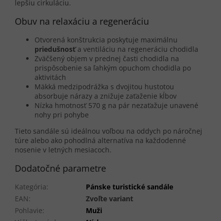
lepšiu cirkuláciu.
Obuv na relaxáciu a regeneráciu
Otvorená konštrukcia poskytuje maximálnu
priedušnosť
a ventiláciu na regeneráciu chodidla
Zväčšený objem v prednej časti chodidla na
prispôsobenie sa ľahkým opuchom chodidla po
aktivitách
Mäkká medzipodrážka s dvojitou hustotou
absorbuje nárazy a znižuje zaťaženie kĺbov
Nízka hmotnosť 570 g na pár nezaťažuje unavené
nohy pri pohybe
Tieto sandále sú ideálnou voľbou na oddych po náročnej
túre alebo ako pohodlná alternatíva na každodenné
nosenie v letných mesiacoch.
Dodatočné parametre
Kategória
:
Pánske turistické sandále
EAN
:
Zvoľte variant
Pohlavie
:
Muži