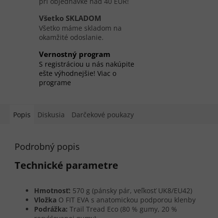
pri objednávke nad 40 EUR!
Všetko SKLADOM
Všetko máme skladom na
okamžité odoslanie.
Vernostný program
S registráciou u nás nakúpite
ešte výhodnejšie! Viac o
programe
Popis
Diskusia
Darčekové poukazy
Podrobný popis
Technické parametre
Hmotnosť:
570 g (pánsky pár, veľkosť UK8/EU42)
Vložka
O FIT EVA s anatomickou podporou klenby
Podrážka:
Trail Tread Eco (80 % gumy, 20 %