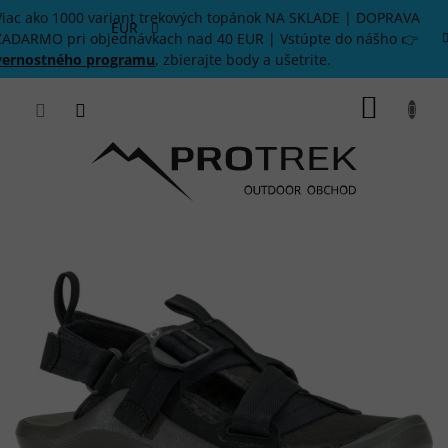
Prejsť
Viac ako 1000 variant trekových topánok NA SKLADE | DOPRAVA
na
EUR
ZADARMO pri objednávkach nad 40 EUR | Vstúpte do nášho 👉
obsah
vernostného programu
, zbierajte body a ušetrite.
NÁKU
KOŠÍK