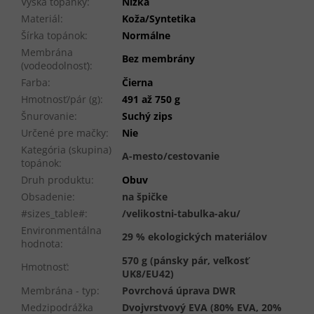
Výška topánky
:
Nízka
Materiál
:
Koža/Syntetika
Šírka topánok
:
Normálne
Membrána
Bez membrány
(vodeodolnosť)
:
Farba
:
Čierna
Hmotnosť/pár (g)
:
491 až 750 g
Šnurovanie
:
Suchý zips
Určené pre mačky
:
Nie
Kategória (skupina)
A-mesto/cestovanie
topánok
:
Druh produktu
:
Obuv
Obsadenie
:
na špičke
#sizes_table#
:
/velikostni-tabulka-aku/
Environmentálna
29 % ekologických materiálov
hodnota
:
570 g (pánsky pár, veľkosť
Hmotnosť
:
UK8/EU42)
Membrána - typ
:
Povrchová úprava DWR
Medzipodrážka
Dvojvrstvový EVA (80% EVA, 20%