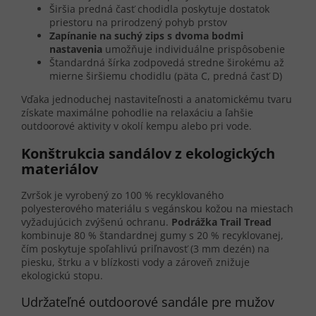
Širšia predná časť chodidla poskytuje dostatok
priestoru na prirodzený pohyb prstov
Zapínanie na suchý zips s dvoma bodmi
nastavenia
umožňuje individuálne prispôsobenie
Štandardná šírka zodpovedá stredne širokému až
mierne širšiemu chodidlu (päta C, predná časť D)
Vďaka jednoduchej nastaviteľnosti a anatomickému tvaru
získate maximálne pohodlie na relaxáciu a ľahšie
outdoorové aktivity v okolí kempu alebo pri vode.
Konštrukcia sandálov z ekologických
materiálov
Zvršok je vyrobený zo 100 % recyklovaného
polyesterového materiálu s vegánskou kožou na miestach
vyžadujúcich zvýšenú ochranu.
Podrážka Trail Tread
kombinuje 80 % štandardnej gumy s 20 % recyklovanej,
čím poskytuje spoľahlivú priľnavosť (3 mm dezén) na
piesku, štrku a v blízkosti vody a zároveň znižuje
ekologickú stopu.
Udržateľné outdoorové sandále pre mužov