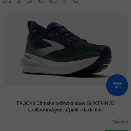
37,5
38
39
40
40,5
41
42
172 €
–20 %
BROOKS Dámska bežecká obuv GLYCERIN 23
spellbound/yucca/pink - dark blue
Skladom