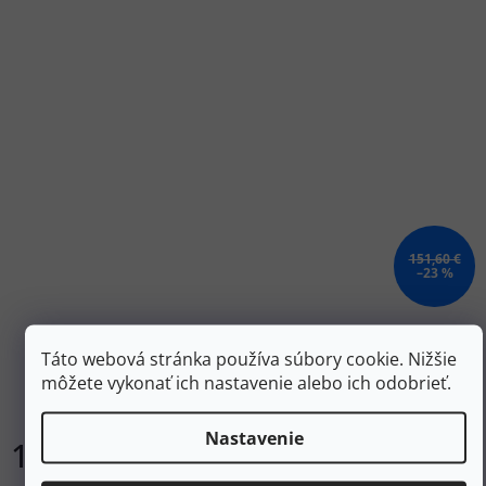
151,60 €
–23 %
BROOKS Dámska bežecká obuv CALDERA 8 bit of
blue/quince/flame - biela a žltá
Táto webová stránka používa súbory cookie. Nižšie
môžete vykonať ich nastavenie alebo ich odobrieť.
Skladom
Nastavenie
116,60 €
DETAIL