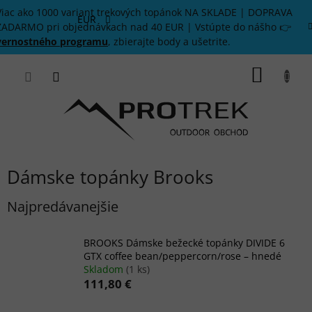
Prejsť
Viac ako 1000 variant trekových topánok NA SKLADE | DOPRAVA
na
EUR
ZADARMO pri objednávkach nad 40 EUR | Vstúpte do nášho 👉
obsah
vernostného programu
, zbierajte body a ušetrite.
NÁKU
KOŠÍK
Dámske topánky Brooks
Najpredávanejšie
BROOKS Dámske bežecké topánky DIVIDE 6
GTX coffee bean/peppercorn/rose – hnedé
Skladom
(1 ks)
111,80 €