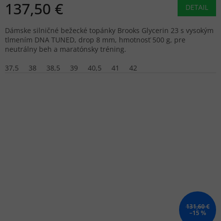
137,50 €
DETAIL
Dámske silničné bežecké topánky Brooks Glycerin 23 s vysokým
tlmením DNA TUNED, drop 8 mm, hmotnosť 500 g, pre
neutrálny beh a maratónsky tréning.
37,5
38
38,5
39
40,5
41
42
131,60 €
–15 %