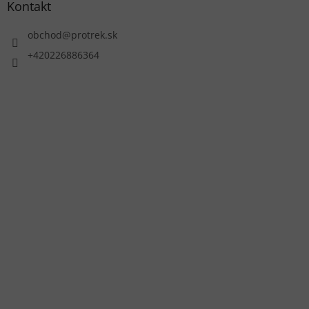
Kontakt
obchod
@
protrek.sk
+420226886364