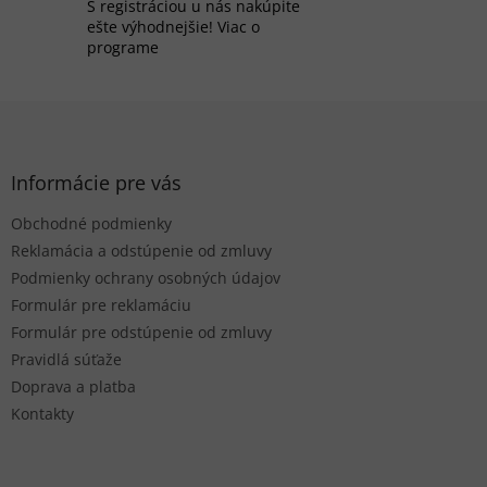
v
S registráciou u nás nakúpite
k
ešte výhodnejšie! Viac o
y
programe
v
ý
p
Z
i
á
s
p
u
ä
Informácie pre vás
t
Obchodné podmienky
i
e
Reklamácia a odstúpenie od zmluvy
Podmienky ochrany osobných údajov
Formulár pre reklamáciu
Formulár pre odstúpenie od zmluvy
Pravidlá súťaže
Doprava a platba
Kontakty