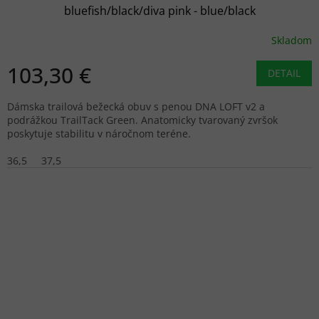
bluefish/black/diva pink - blue/black
Skladom
103,30 €
DETAIL
Dámska trailová bežecká obuv s penou DNA LOFT v2 a
podrážkou TrailTack Green. Anatomicky tvarovaný zvršok
poskytuje stabilitu v náročnom teréne.
36,5
37,5