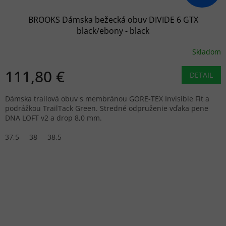
BROOKS Dámska bežecká obuv DIVIDE 6 GTX
black/ebony - black
Skladom
111,80 €
DETAIL
Dámska trailová obuv s membránou GORE-TEX Invisible Fit a
podrážkou TrailTack Green. Stredné odpruženie vďaka pene
DNA LOFT v2 a drop 8,0 mm.
37,5
38
38,5