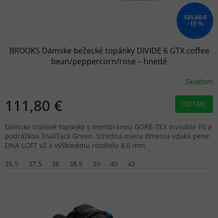
t
o
131,60 €
–15 %
v
BROOKS Dámske bežecké topánky DIVIDE 6 GTX coffee
bean/peppercorn/rose – hnedé
Skladom
111,80 €
DETAIL
Dámske trailové topánky s membránou GORE-TEX Invisible Fit a
podrážkou TrailTack Green. Stredná miera tlmenia vďaka pene
DNA LOFT v2 a výškovému rozdielu 8,0 mm.
36,5
37,5
38
38,5
39
40
42