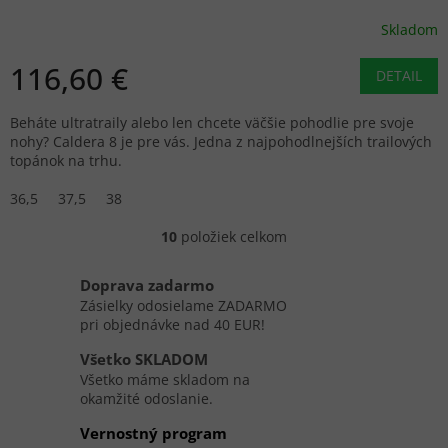
Skladom
116,60 €
DETAIL
Beháte ultratraily alebo len chcete väčšie pohodlie pre svoje
nohy? Caldera 8 je pre vás. Jedna z najpohodlnejších trailových
topánok na trhu.
36,5
37,5
38
10
položiek celkom
O
v
l
Doprava zadarmo
á
Zásielky odosielame ZADARMO
d
pri objednávke nad 40 EUR!
a
c
Všetko SKLADOM
i
Všetko máme skladom na
e
okamžité odoslanie.
p
r
Vernostný program