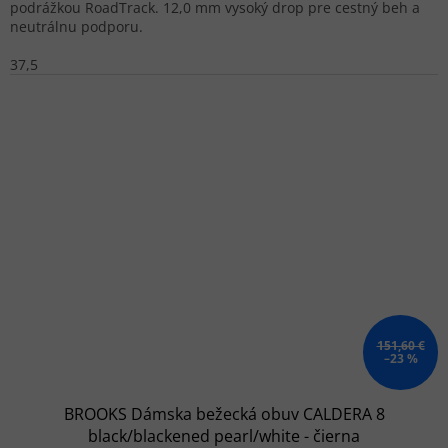
podrážkou RoadTrack. 12,0 mm vysoký drop pre cestný beh a
neutrálnu podporu.
37,5
151,60 €
–23 %
BROOKS Dámska bežecká obuv CALDERA 8
black/blackened pearl/white - čierna