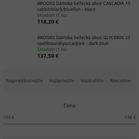
BROOKS Dámska bežecká obuv CASCADIA 19
rabbit/black/bluefish - black
Skladom
(1 ks)
118,20 €
BROOKS Dámska bežecká obuv GLYCERIN 23
spellbound/yucca/pink - dark blue
Skladom
(1 ks)
137,50 €
R
a
Najpredávanejšie
Najlacnejšie
Najdrahšie
Abecedne
d
e
n
Cena
i
e
103
€
138
€
p
r
o