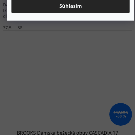
Dámska trailová bežecká obuv s maximálnym tlmením DNA
Súhlasím
LOFT v3 a podrážkou TrailTack Green. Ideálna na beh na ultra
dlhé vzdialenosti na rôznych typoch trás.
37,5
38
147,60 €
–30 %
BROOKS Dámska bežecká obuv CASCADIA 17