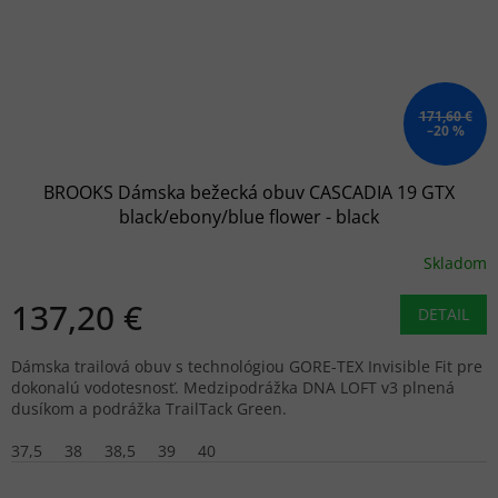
171,60 €
–20 %
BROOKS Dámska bežecká obuv CASCADIA 19 GTX
black/ebony/blue flower - black
Skladom
137,20 €
DETAIL
Dámska trailová obuv s technológiou GORE-TEX Invisible Fit pre
dokonalú vodotesnosť. Medzipodrážka DNA LOFT v3 plnená
dusíkom a podrážka TrailTack Green.
37,5
38
38,5
39
40