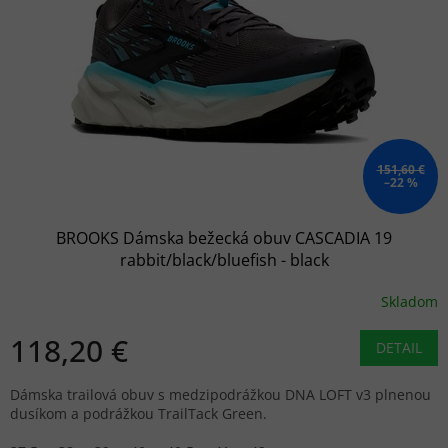
151,60 €
–22 %
BROOKS Dámska bežecká obuv CASCADIA 19
rabbit/black/bluefish - black
Skladom
118,20 €
DETAIL
Dámska trailová obuv s medzipodrážkou DNA LOFT v3 plnenou
dusíkom a podrážkou TrailTack Green.