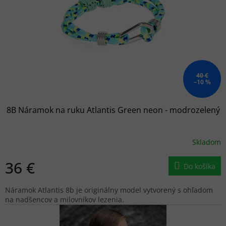
r
o
d
u
k
t
o
40 €
–10 %
v
8B Náramok na ruku Atlantis Green neon - modrozelený
Skladom
36 €
Do košíka
Náramok Atlantis 8b je originálny model vytvorený s ohľadom
na nadšencov a milovníkov lezenia.