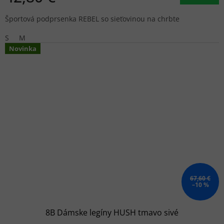
Športová podprsenka REBEL so sieťovinou na chrbte
S
M
Novinka
67,60 €
–10 %
8B Dámske legíny HUSH tmavo sivé