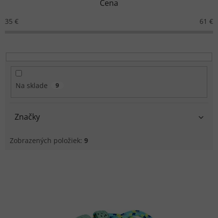
Cena
i
e
35
€
61
€
p
r
o
d
u
k
Na sklade
9
t
o
v
Značky
Zobrazených položiek:
9
V
ý
p
i
s
p