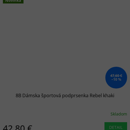
Novinka
47,60 €
–10 %
8B Dámska športová podprsenka Rebel khaki
Skladom
42,80 €
DETAIL