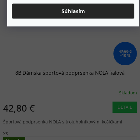
Súhlasím
47,60 €
–10 %
8B Dámska športová podprsenka NOLA fialová
Skladom
42,80 €
DETAIL
Športová podprsenka NOLA s trojuholníkovými košíčkami
XS