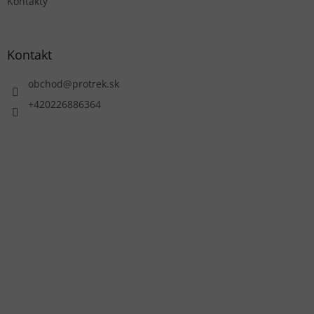
Kontakty
Kontakt
obchod
@
protrek.sk
+420226886364