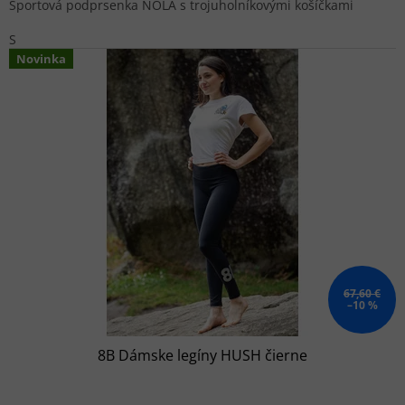
Športová podprsenka NOLA s trojuholníkovými košíčkami
S
Novinka
67,60 €
–10 %
8B Dámske legíny HUSH čierne