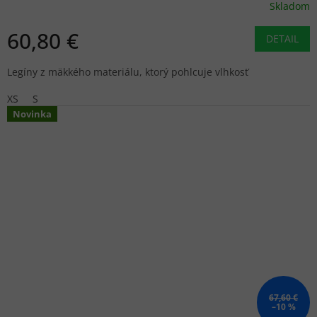
Skladom
60,80 €
DETAIL
Legíny z mäkkého materiálu, ktorý pohlcuje vlhkosť
XS
S
Novinka
67,60 €
–10 %