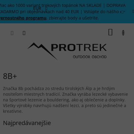
Prejsť
Viac ako 1000 variant trekových topánok NA SKLADE | DOPRAVA
na
EUR
ZADARMO pri objednávkach nad 40 EUR | Vstúpte do nášho 👉
obsah
vernostného programu
, zbierajte body a ušetrite.
NÁKU
KOŠÍK
8B+
Značka 8b pochádza zo stredu tirolských Álp a je hrdým
nositeľom miestnych tradícií. Značka vyrába lezecké vybavenie
na športové lezenie a bouldering, ako aj oblečenie a doplnky.
Všetky výrobky navrhujú nadšení lezci, a preto sú jedinečné a
kreatívne.
Najpredávanejšie