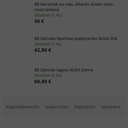
8B Náramok na ruku Atlantis Green neon -
modrozelený
Skladom
(1 ks)
36 €
8B Dámska športová podprsenka NOLA žltá
Skladom
(1 ks)
42,80 €
8B Dámske legíny HUSH čierne
Skladom
(2 ks)
60,80 €
R
a
Najpredávanejšie
Najlacnejšie
Najdrahšie
Abecedne
d
e
n