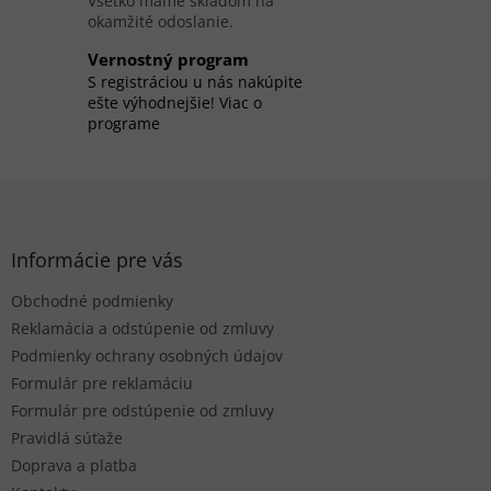
Všetko máme skladom na
e
okamžité odoslanie.
p
r
Vernostný program
v
S registráciou u nás nakúpite
k
ešte výhodnejšie! Viac o
y
programe
v
ý
p
Z
i
á
s
p
u
ä
Informácie pre vás
t
Obchodné podmienky
i
e
Reklamácia a odstúpenie od zmluvy
Podmienky ochrany osobných údajov
Formulár pre reklamáciu
Formulár pre odstúpenie od zmluvy
Pravidlá súťaže
Doprava a platba