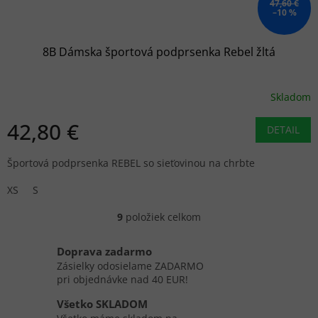
47,60 €
–10 %
8B Dámska športová podprsenka Rebel žltá
Skladom
42,80 €
DETAIL
Športová podprsenka REBEL so sieťovinou na chrbte
XS
S
9
položiek celkom
O
v
l
Doprava zadarmo
á
Zásielky odosielame ZADARMO
d
pri objednávke nad 40 EUR!
a
c
Všetko SKLADOM
i