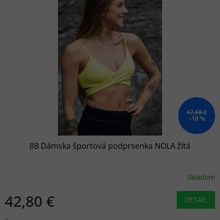
47,60 €
–10 %
8B Dámska športová podprsenka NOLA žltá
Skladom
42,80 €
DETAIL