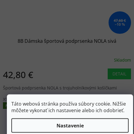
47,60 €
–10 %
8B Dámska športová podprsenka NOLA sivá
Skladom
42,80 €
DETAIL
Športová podprsenka NOLA s trojuholníkovými košíčkami
XS
Táto webová stránka používa súbory cookie. Nižšie
Novinka
môžete vykonať ich nastavenie alebo ich odobrieť.
Nastavenie