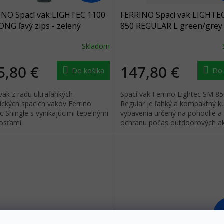
INO Spací vak LIGHTEC 1100
FERRINO Spací vak LIGHTE
NG ľavý zips - zelený
850 REGULAR L green/grey 
sivý/zelený
Skladom
5,80 €
147,80 €
Do košíka
Do 
vak z radu ultraľahkých
Spací vak Ferrino Lightec SM 8
ických spacích vakov Ferrino
Regular je ľahký a kompaktný k
c Shingle s vynikajúcimi tepelnými
vybavenia určený na pohodlie a
osťami.
ochranu počas outdoorových akti
ideálny pre používateľov s výško
1