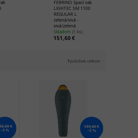
vak
FERRINO Spací vak
0
LIGHTEC SM 1100
REGULAR L
zelená/sivá -
sivá/zelená
Skladom
(1 ks)
151,60 €
7
položiek celkom
55,60 €
159,60 €
–5 %
–5 %