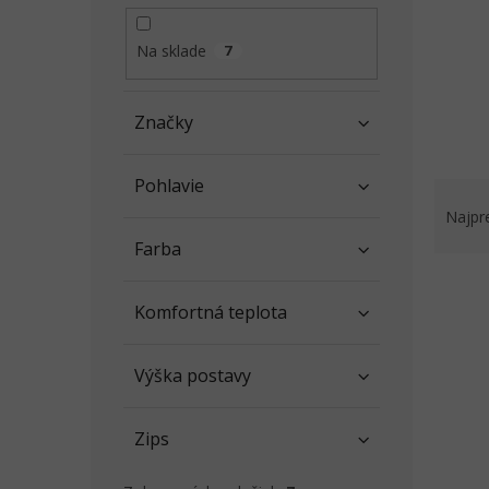
l
Na sklade
7
Značky
Pohlavie
R
a
Najpr
d
Farba
e
V
n
ý
i
Komfortná teplota
p
e
i
p
Výška postavy
s
r
p
o
r
d
Zips
o
u
d
k