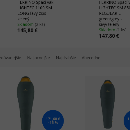
FERRINO Spací vak
FERRINO Spací 
LIGHTEC 1100 SM
LIGHTEC SM 85
LONG ľavý zips -
REGULAR L
zelený
green/grey -
Skladom
(2 ks)
sivý/zelený
145,80 €
Skladom
(1 ks)
147,80 €
edávanejšie
Najlacnejšie
Najdrahšie
Abecedne
171,60 €
1
–15 %