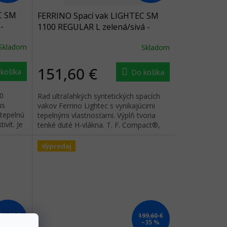
C SM
FERRINO Spací vak LIGHTEC SM
-
1100 REGULAR L zelená/sivá -
sivá/zelená
Skladom
Skladom
151,60 €
košíka
Do košíka
50
Rad ultraľahkých syntetických spacích
us
vakov Ferrino Lightec s vynikajúcimi
 tepelnú
tepelnými vlastnosťami. Výplň tvoria
vít. Je
tenké duté H-vlákna. T. F. Compact®,
u...
ktorá má vynikajúcu...
Výpredaj
51,60 €
199,60 €
–20 %
–35 %