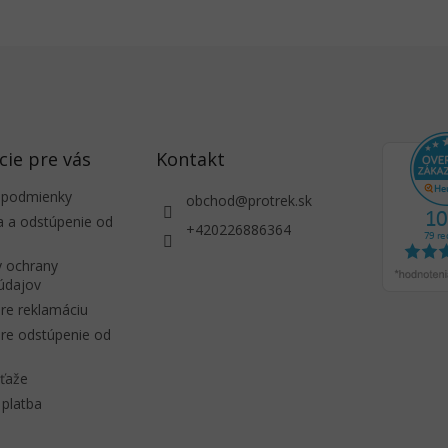
c
i
e
p
r
v
k
y
v
cie pre vás
Kontakt
ý
p
 podmienky
obchod
@
protrek.sk
i
a a odstúpenie od
+420226886364
s
u
 ochrany
údajov
re reklamáciu
re odstúpenie od
úťaže
platba