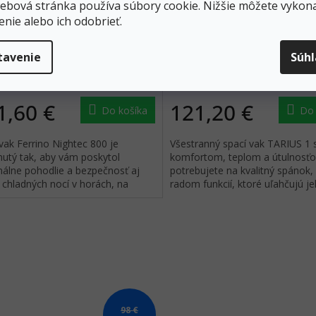
ebová stránka používa súbory cookie. Nižšie môžete vykona
enie alebo ich odobrieť.
INO Spací vak NIGHTEC 800 L
HAGLÖFS spací vak TARIUS
midnight blue/tangerine -
tavenie
Súh
tmavomodrý
Skladom
1,60 €
121,20 €
Do košíka
Do 
vak Ferrino Nightec 800 je
Všestranný spací vak TARIUS 1 
nutý tak, aby vám poskytol
komfortom, teplom a útulnosťo
álne pohodlie a bezpečnosť aj
potrebujete na kvalitný spánok,
 chladných nocí v horách, na
radom funkcií, ktoré uľahčujú j
ch alebo pri zimnom kempovaní.
prenášanie a používanie.
98 €