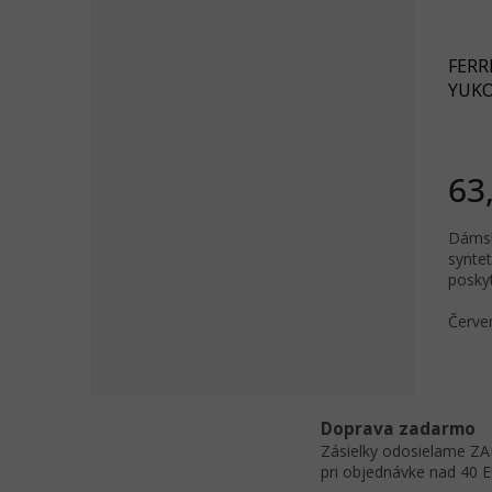
FERR
YUKO
63
Dámsk
syntet
poskyt
Červe
Doprava zadarmo
Zásielky odosielame 
pri objednávke nad 40 