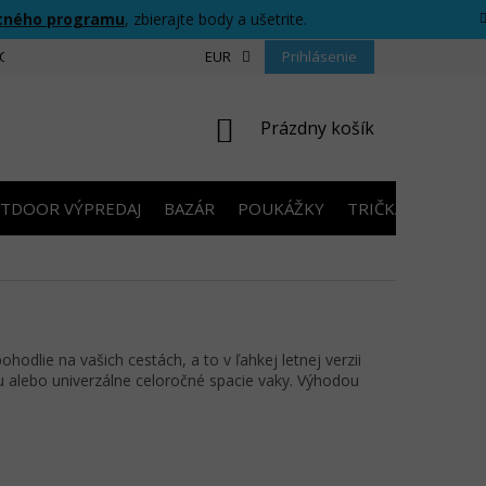
tného programu
, zbierajte body a ušetrite.
CIU
FORMULÁR PRE ODSTÚPENIE OD ZMLUVY
EUR
Prihlásenie
PRAVIDLÁ SÚŤAŽ
NÁKUPNÝ
Prázdny košík
KOŠÍK
TDOOR VÝPREDAJ
BAZÁR
POUKÁŽKY
TRIČKÁ S POTLA
dlie na vašich cestách, a to v ľahkej letnej verzii
iku alebo univerzálne celoročné spacie vaky. Výhodou