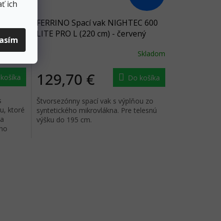
ť ich
 1 190L
FERRINO Spací vak NIGHTEC 600
LITE PRO L (220 cm) - červený
lasím
Skladom
Skladom
129,70 €
košíka
Do košíka
s
Štvorsezónny spací vak s výplňou zo
u, ktoré
syntetického mikrovlákna. Pre telesnú
 a
výšku do 195 cm.
eho