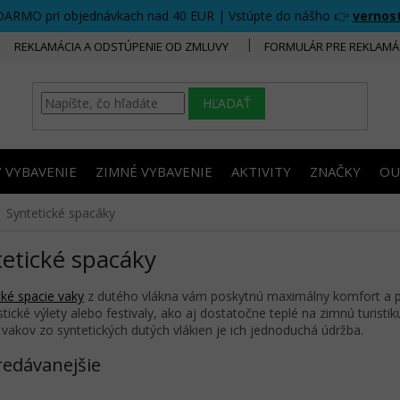
DARMO pri objednávkach nad 40 EUR | Vstúpte do nášho 👉
vernos
REKLAMÁCIA A ODSTÚPENIE OD ZMLUVY
FORMULÁR PRE REKLAMÁ
HĽADAŤ
/ VYBAVENIE
ZIMNÉ VYBAVENIE
AKTIVITY
ZNAČKY
OU
Syntetické spacáky
etické spacáky
cké spacie vaky
z dutého vlákna vám poskytnú maximálny komfort a poho
istické výlety alebo festivaly, ako aj dostatočne teplé na zimnú turist
 vakov zo syntetických dutých vlákien je ich jednoduchá údržba.
redávanejšie