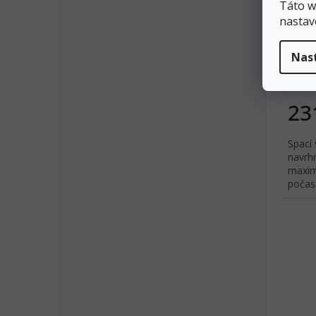
Táto w
nastav
FERR
Nas
23
Spací 
navrh
maxim
počas
treko