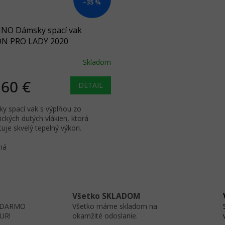
–35 %
INO Dámsky spací vak
N PRO LADY 2020
Skladom
,60 €
DETAIL
y spací vak s výplňou zo
ických dutých vlákien, ktorá
uje skvelý tepelný výkon.
ná
O
v
l
Všetko SKLADOM
á
ZADARMO
Všetko máme skladom na
d
EUR!
okamžité odoslanie.
a