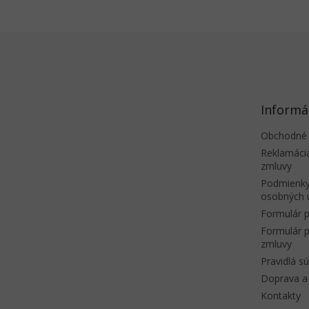
Z
á
p
ä
t
Informá
i
e
Obchodné
Reklamáci
zmluvy
Podmienky
osobných 
Formulár p
Formulár p
zmluvy
Pravidlá s
Doprava a 
Kontakty