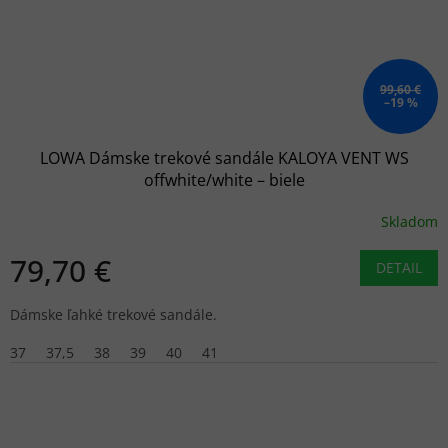
99,60 €
–19 %
LOWA Dámske trekové sandále KALOYA VENT WS
offwhite/white – biele
Skladom
79,70 €
DETAIL
Dámske ľahké trekové sandále.
37
37,5
38
39
40
41