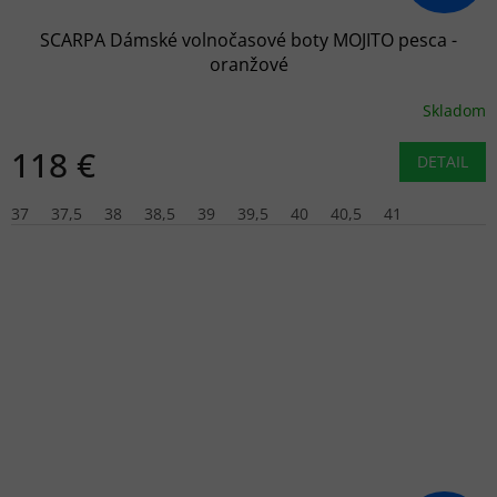
SCARPA Dámské volnočasové boty MOJITO pesca -
oranžové
Skladom
118 €
DETAIL
37
37,5
38
38,5
39
39,5
40
40,5
41