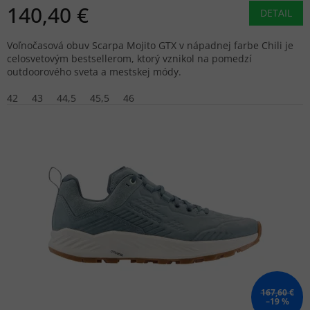
140,40 €
DETAIL
Voľnočasová obuv Scarpa Mojito GTX v nápadnej farbe Chili je
celosvetovým bestsellerom, ktorý vznikol na pomedzí
outdoorového sveta a mestskej módy.
42
43
44,5
45,5
46
167,60 €
–19 %