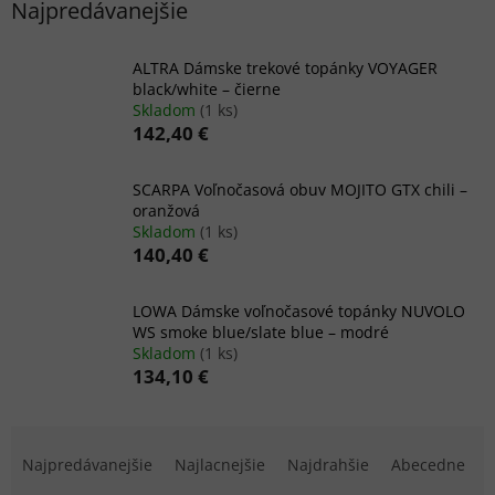
Najpredávanejšie
ALTRA Dámske trekové topánky VOYAGER
black/white – čierne
Skladom
(1 ks)
142,40 €
SCARPA Voľnočasová obuv MOJITO GTX chili –
oranžová
Skladom
(1 ks)
140,40 €
LOWA Dámske voľnočasové topánky NUVOLO
WS smoke blue/slate blue – modré
Skladom
(1 ks)
134,10 €
R
a
Najpredávanejšie
Najlacnejšie
Najdrahšie
Abecedne
d