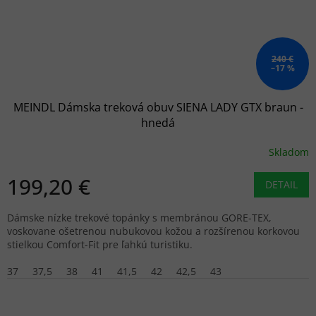
240 €
–17 %
MEINDL Dámska treková obuv SIENA LADY GTX braun -
hnedá
Skladom
199,20 €
DETAIL
Dámske nízke trekové topánky s membránou GORE-TEX,
voskovane ošetrenou nubukovou kožou a rozšírenou korkovou
stielkou Comfort-Fit pre ľahkú turistiku.
37
37,5
38
41
41,5
42
42,5
43