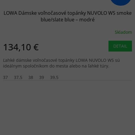
LOWA Dámske voľnočasové topánky NUVOLO WS smoke
blue/slate blue – modré
Skladom
134,10 €
DETAIL
Ľahké dámske voľnočasové topánky LOWA NUVOLO WS sú
ideálnym spoločníkom do mesta alebo na ľahké túry.
37
37,5
38
39
39,5