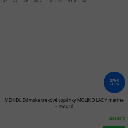
37
38
39
39,5
40
41
41,5
42
276 €
–15 %
MEINDL Dámske trekové topánky MOLINO LADY marine
– modré
Skladom