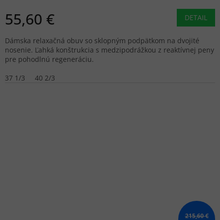
55,60 €
DETAIL
Dámska relaxačná obuv so sklopným podpätkom na dvojité
nosenie. Ľahká konštrukcia s medzipodrážkou z reaktívnej peny
pre pohodlnú regeneráciu.
37 1/3
40 2/3
215,60 €