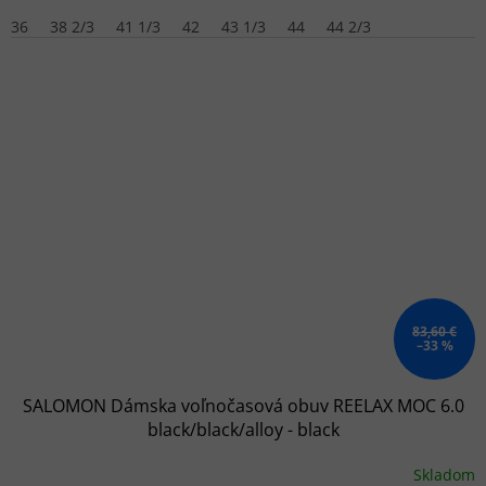
36
38 2/3
41 1/3
42
43 1/3
44
44 2/3
83,60 €
–33 %
SALOMON Dámska voľnočasová obuv REELAX MOC 6.0
black/black/alloy - black
Skladom