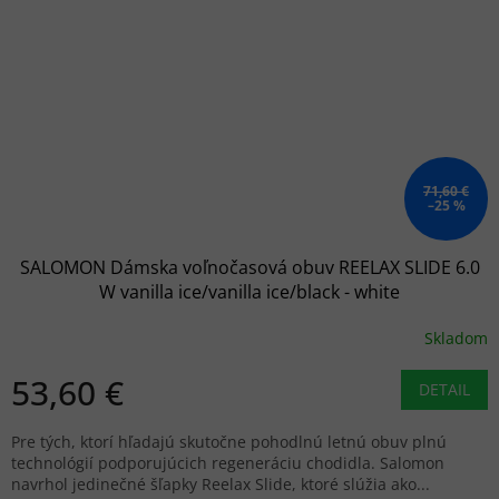
71,60 €
–25 %
SALOMON Dámska voľnočasová obuv REELAX SLIDE 6.0
W vanilla ice/vanilla ice/black - white
Skladom
53,60 €
DETAIL
Pre tých, ktorí hľadajú skutočne pohodlnú letnú obuv plnú
technológií podporujúcich regeneráciu chodidla. Salomon
navrhol jedinečné šľapky Reelax Slide, ktoré slúžia ako...