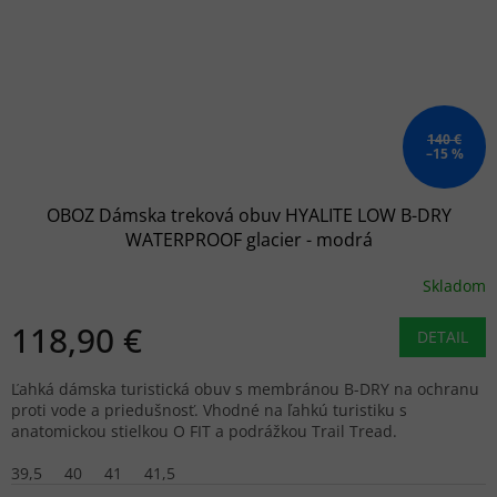
140 €
–15 %
OBOZ Dámska treková obuv HYALITE LOW B-DRY
WATERPROOF glacier - modrá
Skladom
118,90 €
DETAIL
Ľahká dámska turistická obuv s membránou B-DRY na ochranu
proti vode a priedušnosť. Vhodné na ľahkú turistiku s
anatomickou stielkou O FIT a podrážkou Trail Tread.
39,5
40
41
41,5