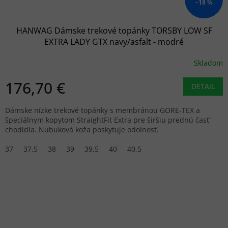
–18 %
HANWAG Dámske trekové topánky TORSBY LOW SF
EXTRA LADY GTX navy/asfalt - modré
Skladom
176,70 €
DETAIL
Dámske nízke trekové topánky s membránou GORE-TEX a
špeciálnym kopytom StraightFit Extra pre širšiu prednú časť
chodidla. Nubuková koža poskytuje odolnosť.
37
37,5
38
39
39,5
40
40,5