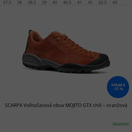
37,5
38
38,5
39
40
40,5
41
42
42,5
43
179,60 €
–21 %
SCARPA Voľnočasová obuv MOJITO GTX chili – oranžová
Skladom