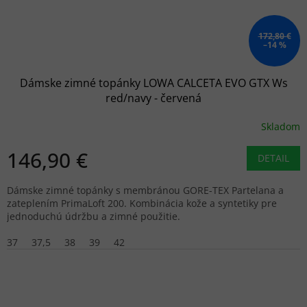
172,80 €
–14 %
Dámske zimné topánky LOWA CALCETA EVO GTX Ws
red/navy - červená
Skladom
146,90 €
DETAIL
Dámske zimné topánky s membránou GORE-TEX Partelana a
zateplením PrimaLoft 200. Kombinácia kože a syntetiky pre
jednoduchú údržbu a zimné použitie.
37
37,5
38
39
42