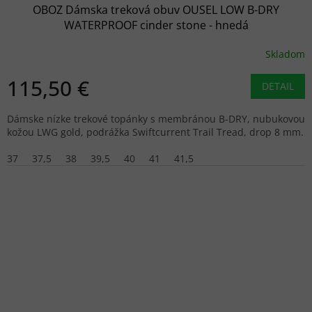
OBOZ Dámska treková obuv OUSEL LOW B-DRY
WATERPROOF cinder stone - hnedá
Skladom
115,50 €
DETAIL
Dámske nízke trekové topánky s membránou B-DRY, nubukovou
kožou LWG gold, podrážka Swiftcurrent Trail Tread, drop 8 mm.
37
37,5
38
39,5
40
41
41,5