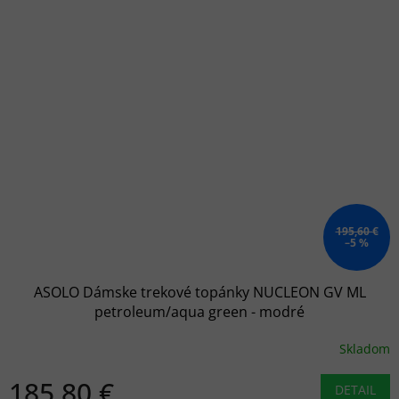
195,60 €
–5 %
ASOLO Dámske trekové topánky NUCLEON GV ML
petroleum/aqua green - modré
Skladom
185,80 €
DETAIL