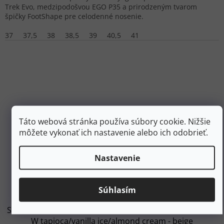
Trek Evo, medzipodošvou EGO P35 a prirodzeným tvarom
špičky FootShape pre celodenné nosenie.
37
37,5
38
38,5
39
40,5
41
Táto webová stránka používa súbory cookie. Nižšie
môžete vykonať ich nastavenie alebo ich odobrieť.
Nastavenie
55,60 €
–10 %
Súhlasím
SALOMON Dámska voľnočasová obuv REELAX BREAK 6.0
W tapioca/vanilla ice/almond cream - beige