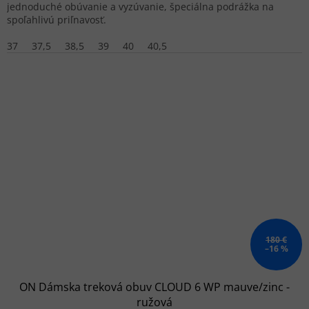
jednoduché obúvanie a vyzúvanie, špeciálna podrážka na
spoľahlivú priľnavosť.
37
37,5
38,5
39
40
40,5
180 €
–16 %
ON Dámska treková obuv CLOUD 6 WP mauve/zinc -
ružová