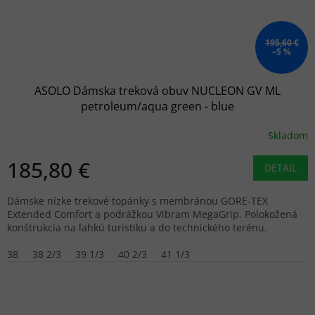
195,60 €
–5 %
ASOLO Dámska treková obuv NUCLEON GV ML
petroleum/aqua green - blue
Skladom
185,80 €
DETAIL
Dámske nízke trekové topánky s membránou GORE-TEX
Extended Comfort a podrážkou Vibram MegaGrip. Polokožená
konštrukcia na ľahkú turistiku a do technického terénu.
38
38 2/3
39 1/3
40 2/3
41 1/3