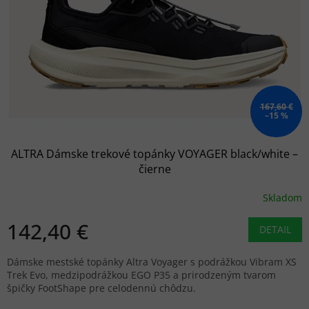
p
r
o
d
u
k
t
o
167,60 €
–15 %
v
ALTRA Dámske trekové topánky VOYAGER black/white –
čierne
Skladom
142,40 €
DETAIL
Dámske mestské topánky Altra Voyager s podrážkou Vibram XS
Trek Evo, medzipodrážkou EGO P35 a prirodzeným tvarom
špičky FootShape pre celodennú chôdzu.