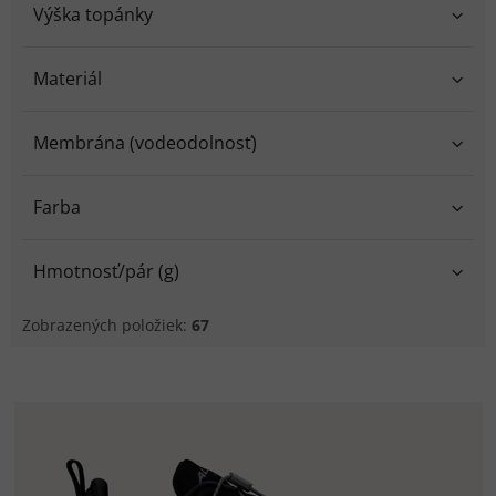
Výška topánky
Materiál
Membrána (vodeodolnosť)
Farba
Hmotnosť/pár (g)
Zobrazených položiek:
67
V
ý
p
i
s