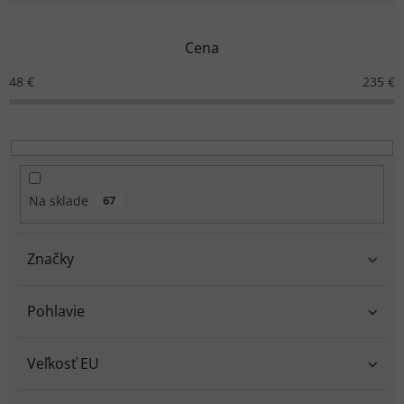
e
n
Cena
i
e
48
€
235
€
p
r
o
d
u
k
Na sklade
67
t
o
v
Značky
Pohlavie
Veľkosť EU