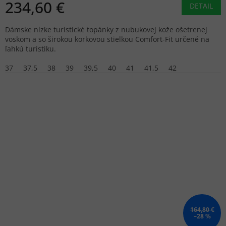
234,60 €
DETAIL
Dámske nízke turistické topánky z nubukovej kože ošetrenej
voskom a so širokou korkovou stielkou Comfort-Fit určené na
ľahkú turistiku.
37
37,5
38
39
39,5
40
41
41,5
42
164,80 €
–28 %