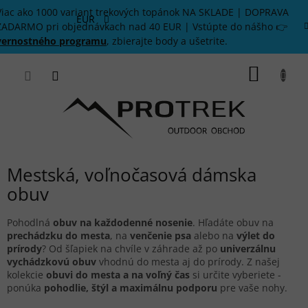
Prejsť
Viac ako 1000 variant trekových topánok NA SKLADE | DOPRAVA
na
EUR
ZADARMO pri objednávkach nad 40 EUR | Vstúpte do nášho 👉
obsah
vernostného programu
, zbierajte body a ušetrite.
NÁKU
KOŠÍK
Mestská, voľnočasová dámska
obuv
Pohodlná
obuv na každodenné nosenie
. Hľadáte obuv na
prechádzku do mesta
, na
venčenie psa
alebo na
výlet do
prírody
? Od šľapiek na chvíle v záhrade až po
univerzálnu
vychádzkovú obuv
vhodnú do mesta aj do prírody. Z našej
kolekcie
obuvi do mesta a na voľný čas
si určite vyberiete -
ponúka
pohodlie, štýl a maximálnu podporu
pre vaše nohy.