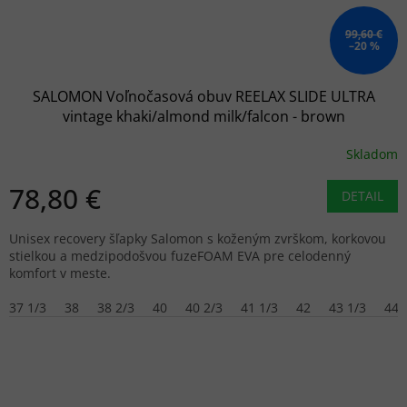
99,60 €
–20 %
SALOMON Voľnočasová obuv REELAX SLIDE ULTRA
vintage khaki/almond milk/falcon - brown
Skladom
78,80 €
DETAIL
Unisex recovery šľapky Salomon s koženým zvrškom, korkovou
stielkou a medzipodošvou fuzeFOAM EVA pre celodenný
komfort v meste.
37 1/3
38
38 2/3
40
40 2/3
41 1/3
42
43 1/3
44