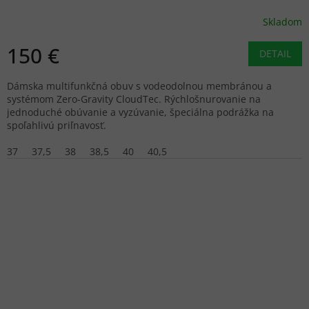
Skladom
150 €
DETAIL
Dámska multifunkčná obuv s vodeodolnou membránou a
systémom Zero-Gravity CloudTec. Rýchlošnurovanie na
jednoduché obúvanie a vyzúvanie, špeciálna podrážka na
spoľahlivú priľnavosť.
37
37,5
38
38,5
40
40,5