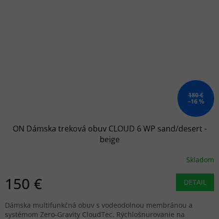
180 €
–16 %
ON Dámska treková obuv CLOUD 6 WP sand/desert -
beige
Skladom
150 €
DETAIL
Dámska multifunkčná obuv s vodeodolnou membránou a
systémom Zero-Gravity CloudTec. Rýchlošnurovanie na