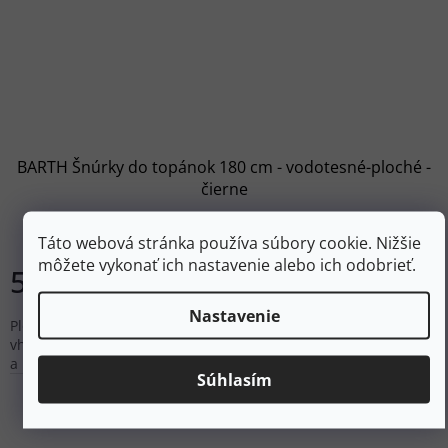
BARTH Šnúrky do topánok 180 cm - vodotesné-ploché -
čierne
Skladom
Táto webová stránka používa súbory cookie. Nižšie
môžete vykonať ich nastavenie alebo ich odobrieť.
5,40 €
Do košíka
Nastavenie
Ploché šnúrky Barth Schuhbandl na outdoorové topánky - dĺžka
vhodná pre topánky so 16 až 18 pármi zapínania šnúrok (dierky
a háčiky) Vodoodolná úprava.
Súhlasím