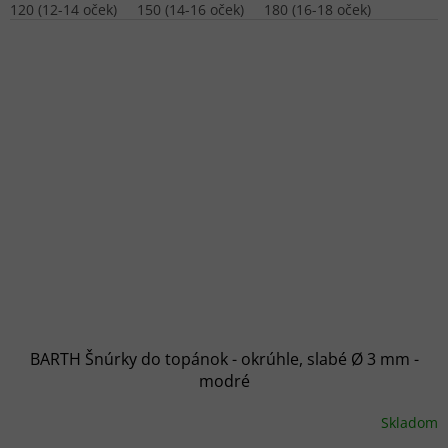
120 (12-14 oček)
150 (14-16 oček)
180 (16-18 oček)
BARTH Šnúrky do topánok - okrúhle, slabé Ø 3 mm -
modré
Skladom