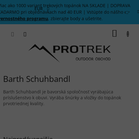
Prejsť
Viac ako 1000 variant trekových topánok NA SKLADE | DOPRAVA
na
EUR
ZADARMO pri objednávkach nad 40 EUR | Vstúpte do nášho 👉
obsah
vernostného programu
, zbierajte body a ušetrite.
NÁKU
KOŠÍK
Barth Schuhbandl
Barth Schuhbandl je bavorská spoločnosť vyrábajúca
príslušenstvo k obuvi. Vyrába šnúrky a vložky do topánok
prvotriednej kvality.