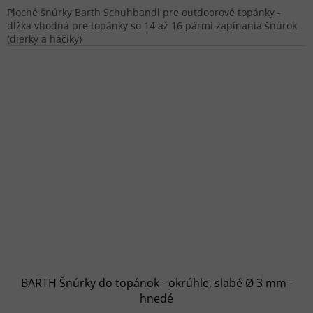
Ploché šnúrky Barth Schuhbandl pre outdoorové topánky -
dĺžka vhodná pre topánky so 14 až 16 pármi zapínania šnúrok
(dierky a háčiky)
BARTH Šnúrky do topánok - okrúhle, slabé Ø 3 mm -
hnedé