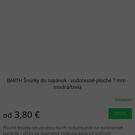
BARTH Šnúrky do topánok - vodotesné-ploché 7 mm -
modrá/biela
Skladom
3,80 €
od
DETAIL
Ploché šnúrky od výrobcu Barth Schuhbandl na outdoorové
topánky - dĺžky sú doplnené zodpovedajúcim počtom