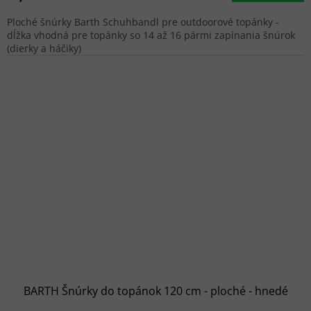
Ploché šnúrky Barth Schuhbandl pre outdoorové topánky -
dĺžka vhodná pre topánky so 14 až 16 pármi zapínania šnúrok
(dierky a háčiky)
BARTH Šnúrky do topánok 120 cm - ploché - hnedé