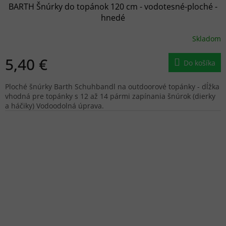
BARTH Šnúrky do topánok 120 cm - vodotesné-ploché -
hnedé
Skladom
5,40 €
Do košíka
Ploché šnúrky Barth Schuhbandl na outdoorové topánky - dĺžka
vhodná pre topánky s 12 až 14 pármi zapínania šnúrok (dierky
a háčiky) Vodoodolná úprava.