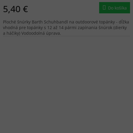
5,40 €
Do košíka
Ploché šnúrky Barth Schuhbandl na outdoorové topánky - dĺžka
vhodná pre topánky s 12 až 14 pármi zapínania šnúrok (dierky
a háčiky) Vodoodolná úprava.