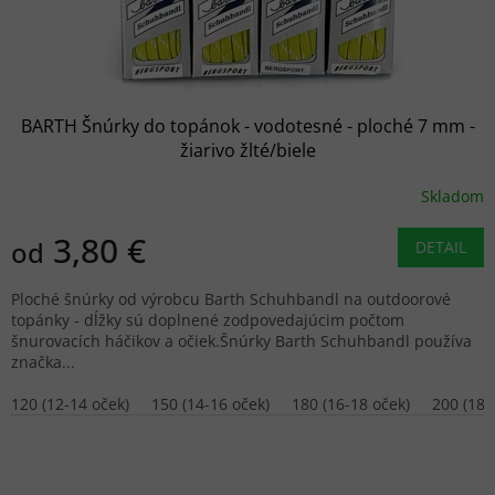
BARTH Šnúrky do topánok - vodotesné - ploché 7 mm -
žiarivo žlté/biele
Skladom
3,80 €
od
DETAIL
Ploché šnúrky od výrobcu Barth Schuhbandl na outdoorové
topánky - dĺžky sú doplnené zodpovedajúcim počtom
šnurovacích háčikov a očiek.Šnúrky Barth Schuhbandl používa
značka...
120 (12-14 oček)
150 (14-16 oček)
180 (16-18 oček)
200 (18-