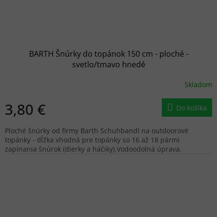
BARTH Šnúrky do topánok 150 cm - ploché -
svetlo/tmavo hnedé
Skladom
3,80 €
Do košíka
Ploché šnúrky od firmy Barth Schuhbandl na outdoorové
topánky - dĺžka vhodná pre topánky so 16 až 18 pármi
zapínania šnúrok (dierky a háčiky).Vodoodolná úprava.