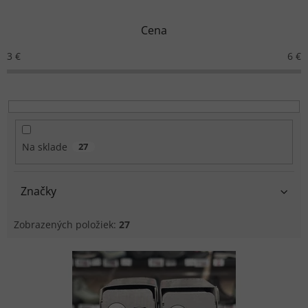
e
n
Cena
i
e
3
€
6
€
p
r
o
d
u
k
Na sklade
27
t
o
v
Značky
Zobrazených položiek:
27
V
ý
p
i