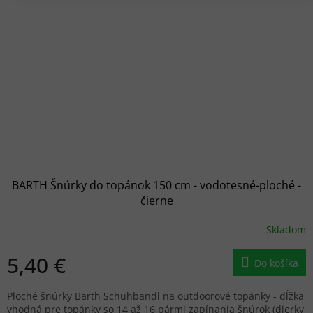
BARTH Šnúrky do topánok 150 cm - vodotesné-ploché -
čierne
Skladom
5,40 €
Do košíka
Ploché šnúrky Barth Schuhbandl na outdoorové topánky - dĺžka
vhodná pre topánky so 14 až 16 pármi zapínania šnúrok (dierky