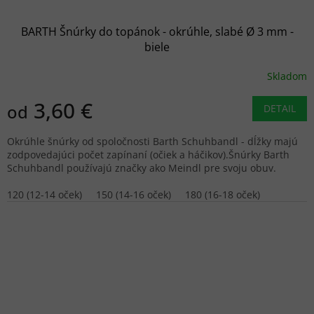
BARTH Šnúrky do topánok - okrúhle, slabé Ø 3 mm -
biele
Skladom
3,60 €
od
DETAIL
Okrúhle šnúrky od spoločnosti Barth Schuhbandl - dĺžky majú
zodpovedajúci počet zapínaní (očiek a háčikov).Šnúrky Barth
Schuhbandl používajú značky ako Meindl pre svoju obuv.
120 (12-14 oček)
150 (14-16 oček)
180 (16-18 oček)