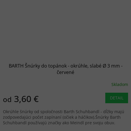
BARTH Šnúrky do topánok - okrúhle, slabé Ø 3 mm -
červené
Skladom
3,60 €
od
DETAIL
Okrúhle šnúrky od spoločnosti Barth Schuhbandl - dĺžky majú
zodpovedajúci počet zapínaní (očiek a háčikov).Šnúrky Barth
Schuhbandl používajú značky ako Meindl pre svoju obuv.