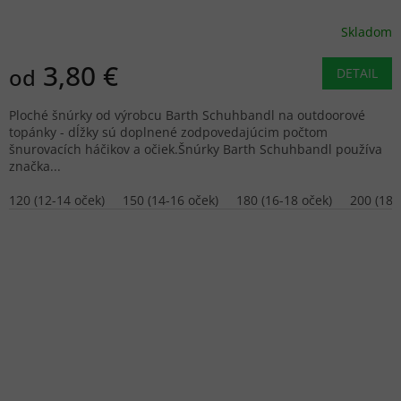
Skladom
3,80 €
od
DETAIL
Ploché šnúrky od výrobcu Barth Schuhbandl na outdoorové
topánky - dĺžky sú doplnené zodpovedajúcim počtom
šnurovacích háčikov a očiek.Šnúrky Barth Schuhbandl používa
značka...
120 (12-14 oček)
150 (14-16 oček)
180 (16-18 oček)
200 (18-