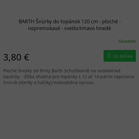
BARTH Šnúrky do topánok 120 cm - ploché -
nepremokavé - svetlo/tmavo hnedé
Skladom
3,80 €
Do košíka
Ploché šnúrky od firmy Barth Schuhbandl na outdoorové
topánky - dĺžka vhodná pre topánky s 12 až 14 pármi zapínania
šnúrok (dierky a háčiky).Vodoodolná úprava.