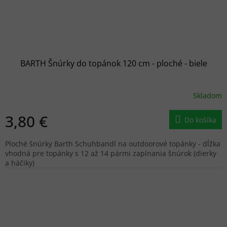
BARTH Šnúrky do topánok 120 cm - ploché - biele
Skladom
3,80 €
Do košíka
Ploché šnúrky Barth Schuhbandl na outdoorové topánky - dĺžka
vhodná pre topánky s 12 až 14 pármi zapínania šnúrok (dierky
a háčiky)