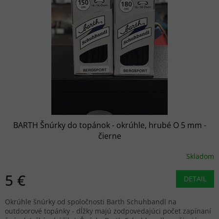
s
p
r
o
d
u
k
t
o
v
BARTH Šnúrky do topánok - okrúhle, hrubé O 5 mm -
čierne
Skladom
5 €
DETAIL
Okrúhle šnúrky od spoločnosti Barth Schuhbandl na
outdoorové topánky - dĺžky majú zodpovedajúci počet zapínaní