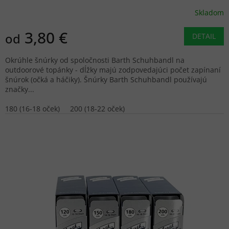
Skladom
3,80 €
od
DETAIL
Okrúhle šnúrky od spoločnosti Barth Schuhbandl na
outdoorové topánky - dĺžky majú zodpovedajúci počet zapínaní
šnúrok (očká a háčiky). Šnúrky Barth Schuhbandl používajú
značky...
180 (16-18 oček)
200 (18-22 oček)