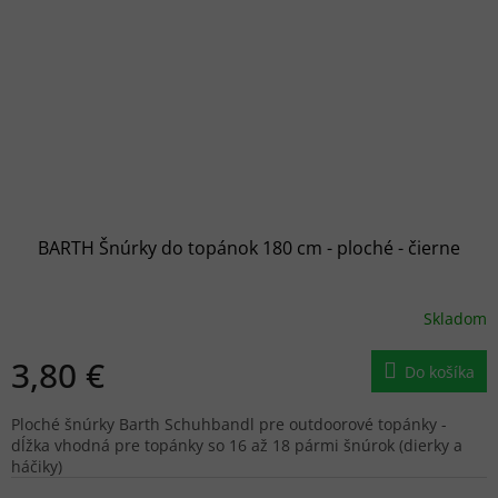
BARTH Šnúrky do topánok 180 cm - ploché - čierne
Skladom
3,80 €
Do košíka
Ploché šnúrky Barth Schuhbandl pre outdoorové topánky -
dĺžka vhodná pre topánky so 16 až 18 pármi šnúrok (dierky a
háčiky)