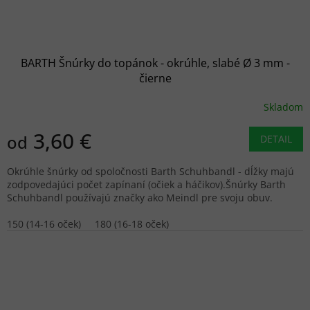
BARTH Šnúrky do topánok - okrúhle, slabé Ø 3 mm -
čierne
Skladom
3,60 €
od
DETAIL
Okrúhle šnúrky od spoločnosti Barth Schuhbandl - dĺžky majú
zodpovedajúci počet zapínaní (očiek a háčikov).Šnúrky Barth
Schuhbandl používajú značky ako Meindl pre svoju obuv.
150 (14-16 oček)
180 (16-18 oček)