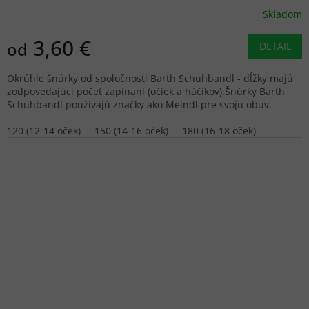
Skladom
3,60 €
od
DETAIL
Okrúhle šnúrky od spoločnosti Barth Schuhbandl - dĺžky majú
zodpovedajúci počet zapínaní (očiek a háčikov).Šnúrky Barth
Schuhbandl používajú značky ako Meindl pre svoju obuv.
120 (12-14 oček)
150 (14-16 oček)
180 (16-18 oček)