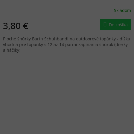
Skladom
3,80 €
Do košíka
Ploché šnúrky Barth Schuhbandl na outdoorové topánky - dĺžka
vhodná pre topánky s 12 až 14 pármi zapínania šnúrok (dierky
a háčiky)