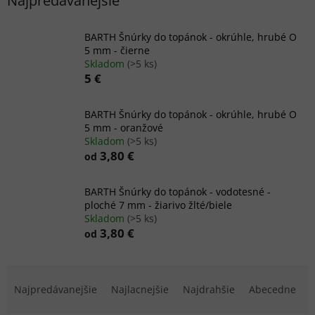
Najpredávanejšie
BARTH Šnúrky do topánok - okrúhle, hrubé O
5 mm - čierne
Skladom
(>5 ks)
5 €
BARTH Šnúrky do topánok - okrúhle, hrubé O
5 mm - oranžové
Skladom
(>5 ks)
3,80 €
od
BARTH Šnúrky do topánok - vodotesné -
ploché 7 mm - žiarivo žlté/biele
Skladom
(>5 ks)
3,80 €
od
R
a
Najpredávanejšie
Najlacnejšie
Najdrahšie
Abecedne
d