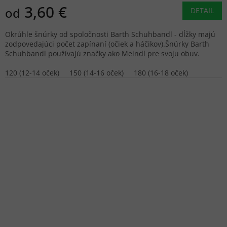
3,60 €
od
DETAIL
Okrúhle šnúrky od spoločnosti Barth Schuhbandl - dĺžky majú
zodpovedajúci počet zapínaní (očiek a háčikov).Šnúrky Barth
Schuhbandl používajú značky ako Meindl pre svoju obuv.
120 (12-14 oček)
150 (14-16 oček)
180 (16-18 oček)