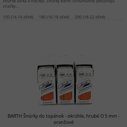
šnúrok (očká a háčiky). Šnúrky Barth Schuhbandl používajú
značky...
150 (14-16 oček)
180 (16-18 oček)
200 (18-22 oček)
BARTH Šnúrky do topánok - okrúhle, hrubé O 5 mm -
oranžové