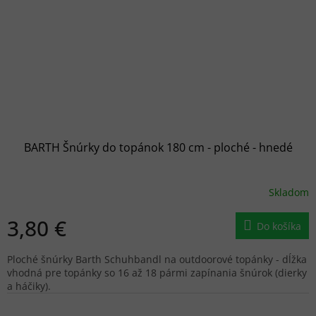
BARTH Šnúrky do topánok 180 cm - ploché - hnedé
Skladom
3,80 €
Do košíka
Ploché šnúrky Barth Schuhbandl na outdoorové topánky - dĺžka
vhodná pre topánky so 16 až 18 pármi zapínania šnúrok (dierky
a háčiky).