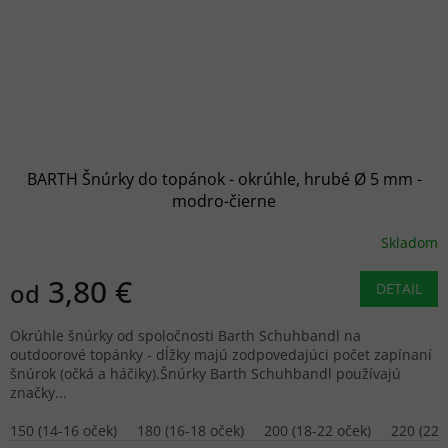
BARTH Šnúrky do topánok - okrúhle, hrubé Ø 5 mm -
modro-čierne
Skladom
3,80 €
od
DETAIL
Okrúhle šnúrky od spoločnosti Barth Schuhbandl na
outdoorové topánky - dĺžky majú zodpovedajúci počet zapínaní
šnúrok (očká a háčiky).Šnúrky Barth Schuhbandl používajú
značky...
150 (14-16 oček)
180 (16-18 oček)
200 (18-22 oček)
220 (22-