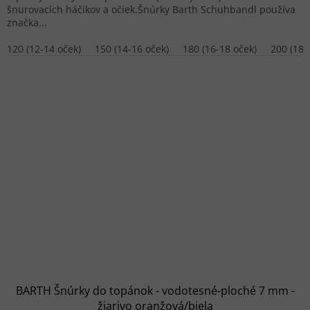
šnurovacích háčikov a očiek.Šnúrky Barth Schuhbandl používa
značka...
120 (12-14 oček)
150 (14-16 oček)
180 (16-18 oček)
200 (18-
BARTH Šnúrky do topánok - vodotesné-ploché 7 mm -
žiarivo oranžová/biela