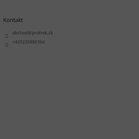
Kontakt
obchod
@
protrek.sk
+420226886364