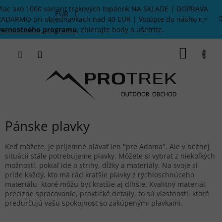
Prejsť
Viac ako 1000 variant trekových topánok NA SKLADE | DOPRAVA
na
EUR
ZADARMO pri objednávkach nad 40 EUR | Vstúpte do nášho 👉
obsah
vernostného programu
, zbierajte body a ušetrite.
NÁKU
KOŠÍK
Pánske plavky
Keď môžete, je príjemné plávať len "pre Adama". Ale v bežnej
situácii stále potrebujeme plavky. Môžete si vybrať z niekoľkých
možností, pokiaľ ide o strihy, dĺžky a materiály. Na svoje si
príde každý, kto má rád kratšie plavky z rýchloschnúceho
materiálu, ktoré môžu byť kratšie aj dlhšie. Kvalitný materiál,
precízne spracovanie, praktické detaily, to sú vlastnosti, ktoré
predurčujú vašu spokojnosť so zakúpenými plavkami.