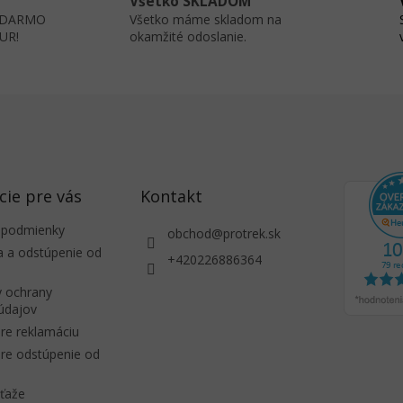
Všetko SKLADOM
á
ZADARMO
Všetko máme skladom na
d
EUR!
okamžité odoslanie.
a
c
i
e
p
r
v
k
y
v
cie pre vás
Kontakt
ý
p
 podmienky
obchod
@
protrek.sk
i
a a odstúpenie od
+420226886364
s
u
 ochrany
údajov
re reklamáciu
re odstúpenie od
úťaže