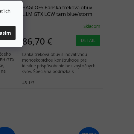
obuv
HAGLÖFS Pánska treková obuv
ť ich
L.I.M GTX LOW tarn blue/storm
blue- modrá
Skladom
Skladom
lasím
86,70 €
ETAIL
DETAIL
aždého
Ľahká treková obuv s inovatívnou
 FH GTX
monoskopickou konštrukciou pre
ké,
ideálne prispôsobenie bez zbytočných
 na
švov. Špeciálna podrážka s
technológiou WET GRIP Rubber™.
45 1/3