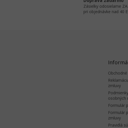
Doprava zadarmo
Zásielky odosielame 
pri objednávke nad 40 
Z
á
p
ä
t
Informá
i
e
Obchodné
Reklamáci
zmluvy
Podmienky
osobných 
Formulár p
Formulár p
zmluvy
Pravidlá s