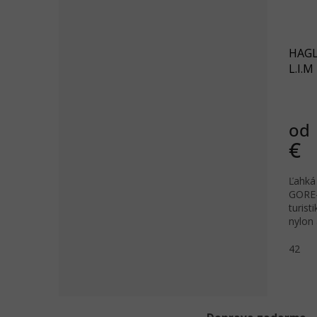
HAGL
L.I.M
od
€
Ľahká
GORE-
turist
nylon
odoln
42