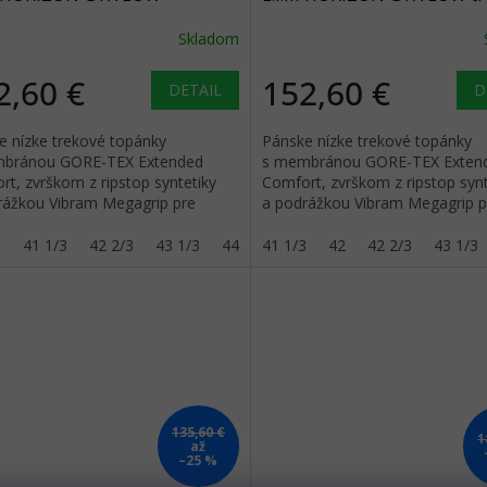
ophyll green/dew green -
black - black
Skladom
ná
2,60 €
152,60 €
DETAIL
D
e nízke trekové topánky
Pánske nízke trekové topánky
bránou GORE-TEX Extended
s membránou GORE-TEX Exten
t, zvrškom z ripstop syntetiky
Comfort, zvrškom z ripstop synt
rážkou Vibram Megagrip pre
a podrážkou Vibram Megagrip p
aný terén.
zmiešaný terén.
3
41 1/3
42 2/3
43 1/3
44
44 2/3
41 1/3
45 1/3
42
42 2/3
46
43 1/3
135,60 €
1
až
–25 %