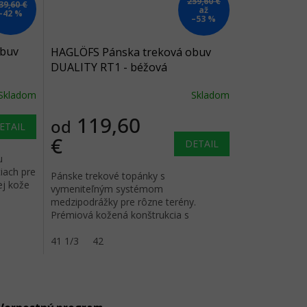
259,60 €
39,60 €
až
–42 %
–53 %
obuv
HAGLÖFS Pánska treková obuv
DUALITY RT1 - béžová
Skladom
Skladom
119,60
od
ETAIL
€
DETAIL
u
iach pre
Pánske trekové topánky s
ej kože
vymeniteľným systémom
medzipodrážky pre rôzne terény.
Prémiová kožená konštrukcia s
vodoodpudivou úpravou DWR a
agresívnym vzorom.
41 1/3
42