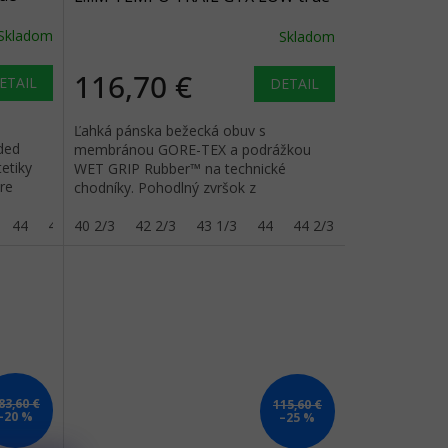
black/magnetite
Skladom
Skladom
116,70 €
ETAIL
DETAIL
Ľahká pánska bežecká obuv s
ded
membránou GORE-TEX a podrážkou
etiky
WET GRIP Rubber™ na technické
re
chodníky. Pohodlný zvršok z
recyklovaného polyesteru odolá
44
44 2/3
všetkým podmienkam.
40 2/3
45 1/3
42 2/3
46
43 1/3
46 2/3
44
47 1/3
44 2/3
45 1/3
46
83,60 €
115,60 €
–20 %
–25 %