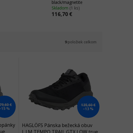
black/magnetite
Skladom
(1 ks)
116,70 €
9
položiek celkom
79,60 €
135,60 €
–15 %
–13 %
opánky
HAGLÖFS Pánska bežecká obuv
ue
L.I.M TEMPO TRAIL GTX LOW true