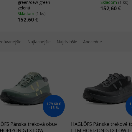
green/dew green -
Skladom
(1 ks)
zelená
152,60 €
Skladom
(1 ks)
152,60 €
edávanejšie
Najlacnejšie
Najdrahšie
Abecedne
179,60 €
1
–15 %
ÖFS Pánska treková obuv
HAGLÖFS Pánske trekové t
M HORIZON GTX LOW
L.I.M HORIZON GTX LOW tr