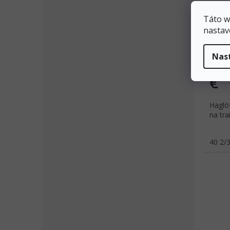
HAGL
Táto w
L.I.
nastav
black
Nas
od
€
Haglöf
na tra
40 2/