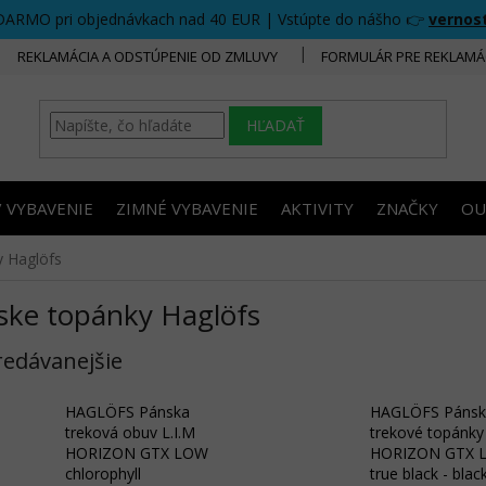
DARMO pri objednávkach nad 40 EUR | Vstúpte do nášho 👉
vernos
REKLAMÁCIA A ODSTÚPENIE OD ZMLUVY
FORMULÁR PRE REKLAMÁ
HĽADAŤ
/ VYBAVENIE
ZIMNÉ VYBAVENIE
AKTIVITY
ZNAČKY
OU
 Haglöfs
ske topánky Haglöfs
redávanejšie
HAGLÖFS Pánska
HAGLÖFS Pánsk
treková obuv L.I.M
trekové topánky 
HORIZON GTX LOW
HORIZON GTX 
chlorophyll
true black - blac