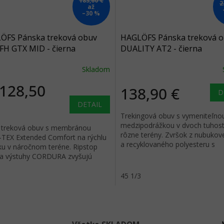
183,60 €
2
až
–30 %
ÖFS Pánska treková obuv
HAGLÖFS Pánska treková 
 FH GTX MID - čierna
DUALITY AT2 - čierna
Skladom
128,50
138,90 €
D
DETAIL
Trekingová obuv s vymeniteľno
medzipodrážkou v dvoch tuhost
 treková obuv s membránou
rôzne terény. Zvršok z nubukov
TEX Extended Comfort na rýchlu
a recyklovaného polyesteru s
iku v náročnom teréne. Ripstop
vodoodpudivou úpravou.
 a výstuhy CORDURA zvyšujú
osť.
45 1/3
O
v
l