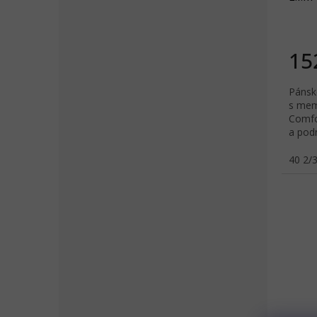
chlor
o
zele
v
15
Pánsk
s mem
Comfor
a pod
zmieš
40 2/