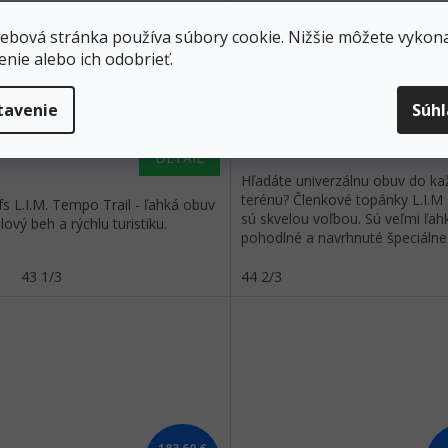
ÖFS Pánska bežecká obuv
HAGLÖFS Pánska treková 
ebová stránka používa súbory cookie. Nižšie môžete vykona
M TEMPO TRAIL LOW true
L.I.M FH GTX MID - čierna
enie alebo ich odobrieť.
/concrete - black
Skladom
tavenie
Súh
101,70
146,80 €
D
DETAIL
Hľadáte univerzálnu obuv do k
terénu? Členkové topánky L.I.M
s L.I.M. Tempo Trail - ľahká obuv
sú skvelou voľbou. Sú veľmi ľah
ilový beh a rýchlu turistiku.
pohodlné a navrhnuté špeciálne
rýchlu turistiku alebo dlhšie...
3
43 1/3
44 2/3