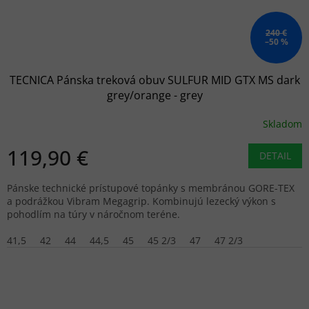
240 €
–50 %
TECNICA Pánska treková obuv SULFUR MID GTX MS dark
grey/orange - grey
Skladom
119,90 €
DETAIL
Pánske technické prístupové topánky s membránou GORE-TEX
a podrážkou Vibram Megagrip. Kombinujú lezecký výkon s
pohodlím na túry v náročnom teréne.
41,5
42
44
44,5
45
45 2/3
47
47 2/3