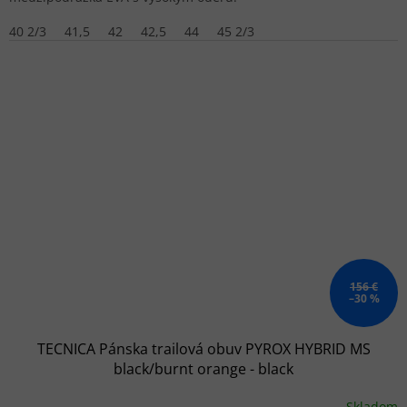
40 2/3
41,5
42
42,5
44
45 2/3
156 €
–30 %
TECNICA Pánska trailová obuv PYROX HYBRID MS
black/burnt orange - black
Skladom