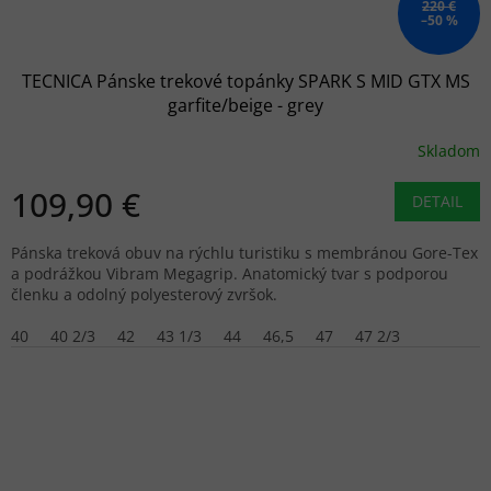
220 €
–50 %
TECNICA Pánske trekové topánky SPARK S MID GTX MS
garfite/beige - grey
Skladom
109,90 €
DETAIL
Pánska treková obuv na rýchlu turistiku s membránou Gore-Tex
a podrážkou Vibram Megagrip. Anatomický tvar s podporou
členku a odolný polyesterový zvršok.
40
40 2/3
42
43 1/3
44
46,5
47
47 2/3