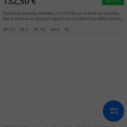
132,50 €
Turistické topánky MAGMA 2.0 GTX MS sú určené na turistiku,
beh a lezenie vo všetkých typoch technického horského terénu.
40 2/3
42,5
43 1/3
44,5
45
164 €
–30 %