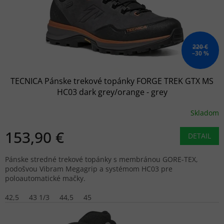
220 €
–30 %
TECNICA Pánske trekové topánky FORGE TREK GTX MS
HC03 dark grey/orange - grey
Skladom
153,90 €
DETAIL
Pánske stredné trekové topánky s membránou GORE-TEX,
podošvou Vibram Megagrip a systémom HC03 pre
poloautomatické mačky.
42,5
43 1/3
44,5
45