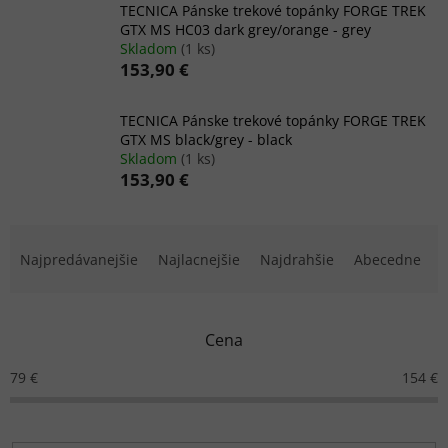
TECNICA Pánske trekové topánky FORGE TREK
GTX MS HC03 dark grey/orange - grey
Skladom
(1 ks)
153,90 €
TECNICA Pánske trekové topánky FORGE TREK
GTX MS black/grey - black
Skladom
(1 ks)
153,90 €
R
a
Najpredávanejšie
Najlacnejšie
Najdrahšie
Abecedne
d
e
n
Cena
i
e
79
€
154
€
p
r
o