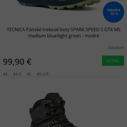
t
o
199,90 €
–50 %
v
TECNICA Pánské trekové boty SPARK SPEED S GTX MS
medium blue/light green - modré
Skladom
99,90 €
DETAIL
44
44,5
45
45 2/3