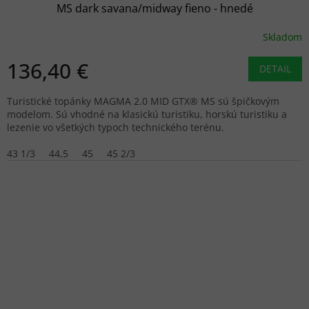
MS dark savana/midway fieno - hnedé
Skladom
136,40 €
DETAIL
Turistické topánky MAGMA 2.0 MID GTX® MS sú špičkovým
modelom. Sú vhodné na klasickú turistiku, horskú turistiku a
lezenie vo všetkých typoch technického terénu.
43 1/3
44,5
45
45 2/3