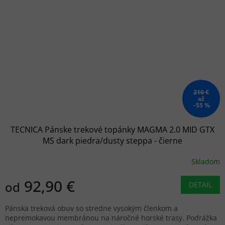
210 €
až
–55 %
TECNICA Pánske trekové topánky MAGMA 2.0 MID GTX
MS dark piedra/dusty steppa - čierne
Skladom
92,90 €
od
DETAIL
Pánska treková obuv so stredne vysokým členkom a
nepremokavou membránou na náročné horské trasy. Podrážka