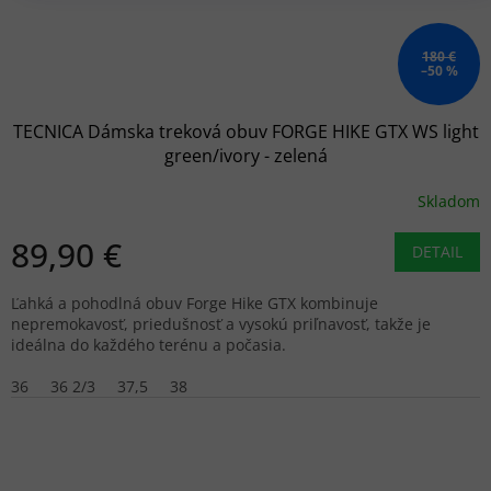
180 €
–50 %
TECNICA Dámska treková obuv FORGE HIKE GTX WS light
green/ivory - zelená
Skladom
89,90 €
DETAIL
Ľahká a pohodlná obuv Forge Hike GTX kombinuje
nepremokavosť, priedušnosť a vysokú priľnavosť, takže je
ideálna do každého terénu a počasia.
36
36 2/3
37,5
38