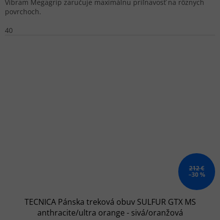
Vibram Megagrip zaručuje maximálnu priľnavosť na rôznych
povrchoch.
40
212 €
–30 %
TECNICA Pánska treková obuv SULFUR GTX MS
anthracite/ultra orange - sivá/oranžová