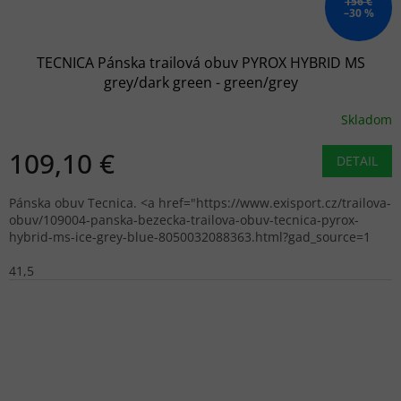
156 €
–30 %
TECNICA Pánska trailová obuv PYROX HYBRID MS
grey/dark green - green/grey
Skladom
109,10 €
DETAIL
Pánska obuv Tecnica. <a href="https://www.exisport.cz/trailova-
obuv/109004-panska-bezecka-trailova-obuv-tecnica-pyrox-
hybrid-ms-ice-grey-blue-8050032088363.html?gad_source=1
41,5