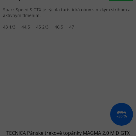
Spark Speed S GTX je rýchla turistická obuv s nízkym strihom a
aktívnym tlmením.
43 1/3
44,5
45 2/3
46,5
47
210 €
–35 %
TECNICA Pánske trekové topánky MAGMA 2.0 MID GTX