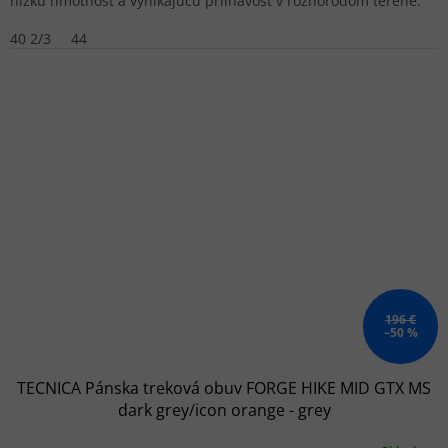
nízku hmotnosť a vynikajúcu priľnavosť v rôznorodom teréne.
40 2/3
44
196 €
–50 %
TECNICA Pánska treková obuv FORGE HIKE MID GTX MS
dark grey/icon orange - grey