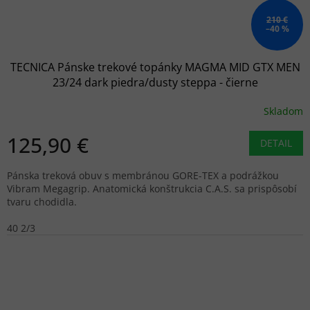
210 €
–40 %
TECNICA Pánske trekové topánky MAGMA MID GTX MEN
23/24 dark piedra/dusty steppa - čierne
Skladom
125,90 €
DETAIL
Pánska treková obuv s membránou GORE-TEX a podrážkou
Vibram Megagrip. Anatomická konštrukcia C.A.S. sa prispôsobí
tvaru chodidla.
40 2/3