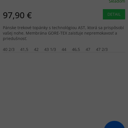
Skladom
97,90 €
DETAIL
Pánske trekové topánky s technológiou AST, ktorá sa prispôsobí
vašej nohe. Membrána GORE-TEX zaisťuje nepremokavosť a
priedušnosť.
40 2/3
41,5
42
43 1/3
44
46,5
47
47 2/3