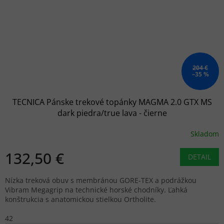
204 €
–35 %
TECNICA Pánske trekové topánky MAGMA 2.0 GTX MS
dark piedra/true lava - čierne
Skladom
132,50 €
DETAIL
Nízka treková obuv s membránou GORE-TEX a podrážkou
Vibram Megagrip na technické horské chodníky. Ľahká
konštrukcia s anatomickou stielkou Ortholite.
42