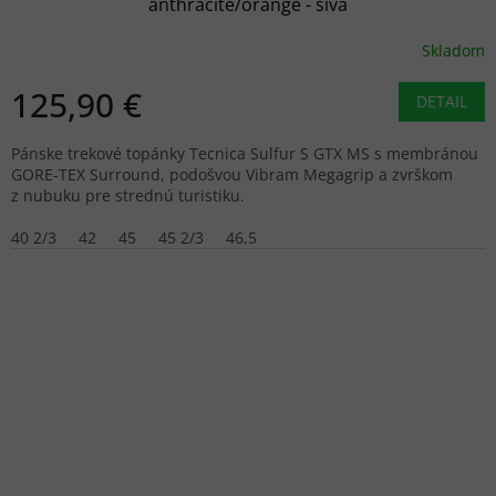
anthracite/orange - sivá
Skladom
125,90 €
DETAIL
Pánske trekové topánky Tecnica Sulfur S GTX MS s membránou
GORE-TEX Surround, podošvou Vibram Megagrip a zvrškom
z nubuku pre strednú turistiku.
40 2/3
42
45
45 2/3
46,5