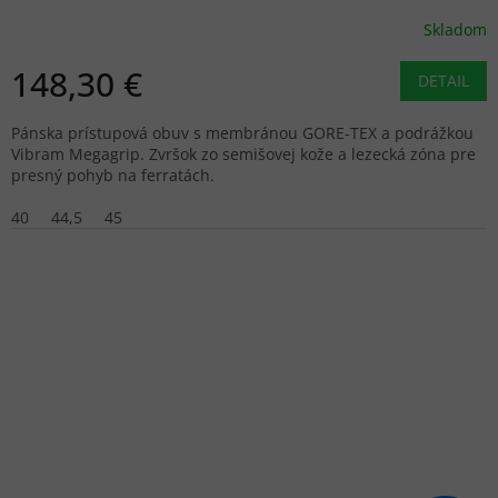
Skladom
148,30 €
DETAIL
Pánska prístupová obuv s membránou GORE-TEX a podrážkou
Vibram Megagrip. Zvršok zo semišovej kože a lezecká zóna pre
presný pohyb na ferratách.
40
44,5
45