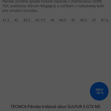
Pánske stredne vysoké trekové topánky s membránou GORE-
TEX, podošvou Vibram Megagrip a zvrškom z nubukowej kože
pre strednú turistiku.
41,5
42
42,5
43 1/3
44
44,5
45
46,5
47
47 2/3
180 €
–30 %
TECNICA Pánska treková obuv SULFUR S GTX MS