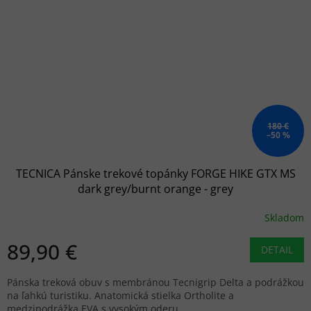
180 €
–50 %
TECNICA Pánske trekové topánky FORGE HIKE GTX MS
dark grey/burnt orange - grey
Skladom
89,90 €
DETAIL
Pánska treková obuv s membránou Tecnigrip Delta a podrážkou
na ľahkú turistiku. Anatomická stielka Ortholite a
medzipodrážka EVA s vysokým oderu.