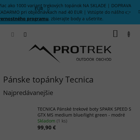
Prejsť
Viac ako 1000 variant trekových topánok NA SKLADE | DOPRAVA
na
EUR
ZADARMO pri objednávkach nad 40 EUR | Vstúpte do nášho 👉
obsah
vernostného programu
, zbierajte body a ušetrite.
NÁKU
KOŠÍK
Pánske topánky Tecnica
Najpredávanejšie
TECNICA Pánské trekové boty SPARK SPEED S
GTX MS medium blue/light green - modré
Skladom
(1 ks)
99,90 €