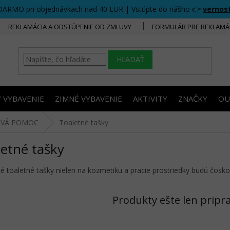
DARMO pri objednávkach nad 40 EUR | Vstúpte do nášho 👉
vernos
REKLAMÁCIA A ODSTÚPENIE OD ZMLUVY
FORMULÁR PRE REKLAMÁ
HĽADAŤ
/ VYBAVENIE
ZIMNÉ VYBAVENIE
AKTIVITY
ZNAČKY
OU
RVÁ POMOC
Toaletné tašky
etné tašky
ké toaletné tašky nielen na kozmetiku a pracie prostriedky budú čosk
Produkty ešte len pripr