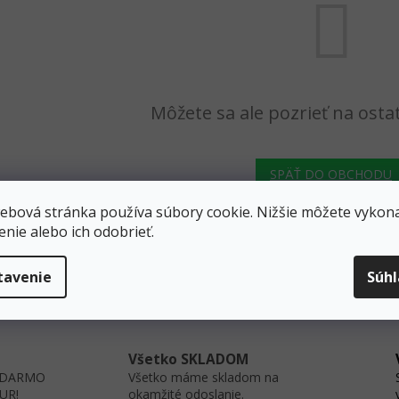
Môžete sa ale pozrieť na osta
SPÄŤ DO OBCHODU
ebová stránka používa súbory cookie. Nižšie môžete vykona
enie alebo ich odobrieť.
tavenie
Súh
Všetko SKLADOM
ZADARMO
Všetko máme skladom na
EUR!
okamžité odoslanie.