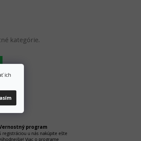
tné kategórie.
ť ich
lasím
Vernostný program
S registráciou u nás nakúpite ešte
výhodnejšie! Viac o programe