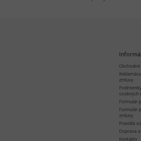
Z
á
p
ä
t
Informá
i
e
Obchodné
Reklamáci
zmluvy
Podmienky
osobných 
Formulár p
Formulár p
zmluvy
Pravidlá s
Doprava a 
Kontakty