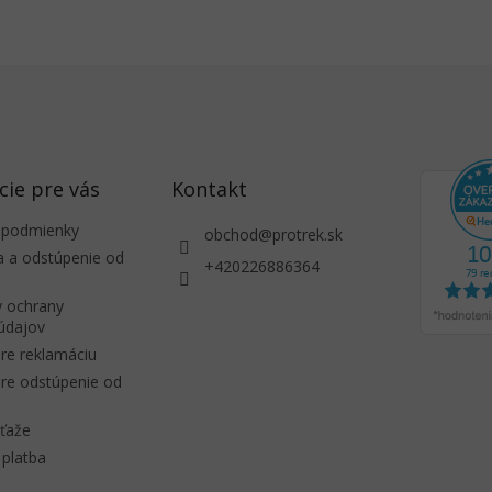
cie pre vás
Kontakt
 podmienky
obchod
@
protrek.sk
a a odstúpenie od
+420226886364
 ochrany
údajov
re reklamáciu
re odstúpenie od
úťaže
platba