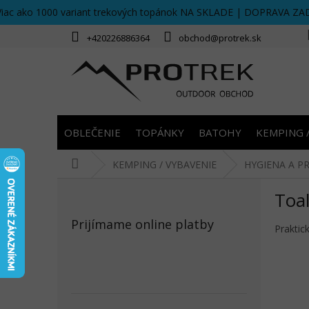
Prejsť
Viac ako 1000 variant trekových topánok NA SKLADE | DOPRAVA ZA
na
obsah
+420226886364
obchod@protrek.sk
OBLEČENIE
TOPÁNKY
BATOHY
KEMPING 
Domov
KEMPING / VYBAVENIE
HYGIENA A P
B
Toal
o
č
Prijímame online platby
n
Praktic
ý
p
a
n
e