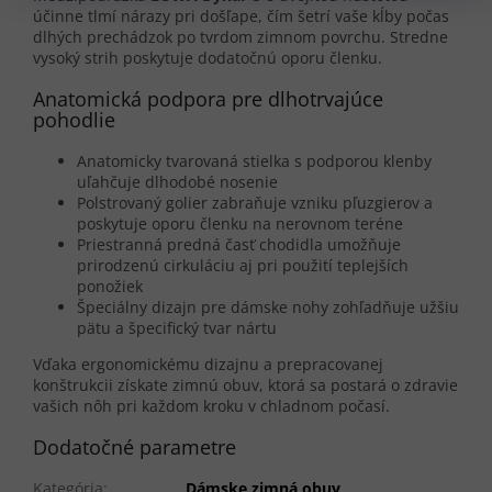
účinne tlmí nárazy pri došľape, čím šetrí vaše kĺby počas
dlhých prechádzok po tvrdom zimnom povrchu. Stredne
vysoký strih poskytuje dodatočnú oporu členku.
Anatomická podpora pre dlhotrvajúce
pohodlie
Anatomicky tvarovaná stielka s podporou klenby
uľahčuje dlhodobé nosenie
Polstrovaný golier zabraňuje vzniku pľuzgierov a
poskytuje oporu členku na nerovnom teréne
Priestranná predná časť chodidla umožňuje
prirodzenú cirkuláciu aj pri použití teplejších
ponožiek
Špeciálny dizajn pre dámske nohy zohľadňuje užšiu
pätu a špecifický tvar nártu
Vďaka ergonomickému dizajnu a prepracovanej
konštrukcii získate zimnú obuv, ktorá sa postará o zdravie
vašich nôh pri každom kroku v chladnom počasí.
Dodatočné parametre
Kategória
:
Dámske zimná obuv