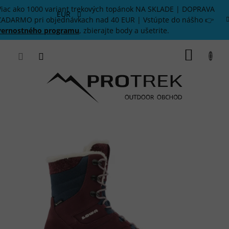
Prejsť
Viac ako 1000 variant trekových topánok NA SKLADE | DOPRAVA
na
EUR
ZADARMO pri objednávkach nad 40 EUR | Vstúpte do nášho 👉
obsah
vernostného programu
, zbierajte body a ušetrite.
NÁKU
KOŠÍK