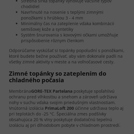
Stredná šírka topánky vyhovuje väčšine typov
chodidiel
Navrhnuté na nosenie s teplými zimnými
ponožkami s hrúbkou 3 - 4 mm
Minimálny čas na zateplenie vďaka kombinácii
semišovej kože a syntetiky
Systém šnurovania s kovovými očkami umožňuje
prispôsobenie rôznym členkom
Odporúčame vyskúšať si topánky popoludní s ponožkami,
ktoré budete bežne používať, aby vám dokonale padli na
všetky zimné aktivity v meste a na voľnočasové cesty.
Zimné topánky so zateplením do
chladného počasia
Membrána
GORE-TEX Partelana
poskytuje spoľahlivú
ochranu pred vlhkosťou a snehom a zároveň udržiava
nohy v suchu vďaka svojim priedušným vlastnostiam.
Vnútorná izolácia
PrimaLoft 200
účinne udržiava teplo aj
pri teplotách do -25 °C. Špeciálna zmes podšívky
obsahujúca 20 % vlny poskytuje dodatočnú tepelnú
izoláciu aj pri dlhodobom pobyte v chladnom prostredí.