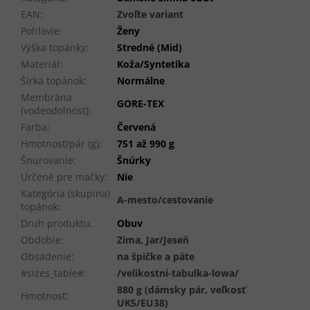
EAN
:
Zvoľte variant
Pohlavie
:
Ženy
Výška topánky
:
Stredné (Mid)
Materiál
:
Koža/Syntetika
Šírka topánok
:
Normálne
Membrána
GORE-TEX
(vodeodolnosť)
:
Farba
:
Červená
Hmotnosť/pár (g)
:
751 až 990 g
Šnurovanie
:
Šnúrky
Určené pre mačky
:
Nie
Kategória (skupina)
A-mesto/cestovanie
topánok
:
Druh produktu
:
Obuv
Obdobie
:
Zima, Jar/Jeseň
Obsadenie
:
na špičke a päte
#sizes_table#
:
/velikostni-tabulka-lowa/
880 g (dámsky pár, veľkosť
Hmotnosť
:
UK5/EU38)