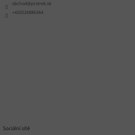
obchod
@
protrek.sk
+420226886364
Sociální sítě