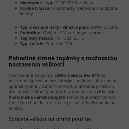
Membrána - typ:
GORE-TEX Partelana
Stielka (vložka):
Anatomicky tvarovaná s podporou
klenby
Typ medzipodrážky - tlmiaca pena
: LOWA DynaPU
Podrážka:
LOWA AL-S V so zimným vzorom
Teplotný rozsah:
-10 °C až -25 °C
Typ izolácie:
PrimaLoft 200
Pohodlné zimné topánky s možnosťou
nastavenia veľkosti
Dámske zimné topánky
LOWA Calceta Evo GTX
sú
navrhnuté špeciálne pre dámske chodidlá s dôrazom na
optimálny zimný komfort. Poskytujú dostatok priestoru
pre teplejšie zimné ponožky bez obmedzenia cirkulácie.
Anatomické dámske kopyto
zohľadňuje špecifický tvar
ženského chodidla a zaručuje presné prispôsobenie bez
otlakov.
Správna veľkosť na zimné použitie