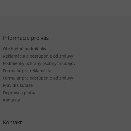
Z
á
p
ä
Informácie pre vás
t
Obchodné podmienky
i
e
Reklamácia a odstúpenie od zmluvy
Podmienky ochrany osobných údajov
Formulár pre reklamáciu
Formulár pre odstúpenie od zmluvy
Pravidlá súťaže
Doprava a platba
Kontakty
Kontakt