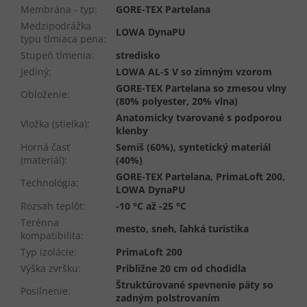
Membrána - typ
:
GORE-TEX Partelana
Medzipodrážka
LOWA DynaPU
typu tlmiaca pena
:
Stupeň tlmenia
:
stredisko
Jediný
:
LOWA AL-S V so zimným vzorom
GORE-TEX Partelana so zmesou vlny
Obloženie
:
(80% polyester, 20% vlna)
Anatomicky tvarované s podporou
Vložka (stielka)
:
klenby
Horná časť
Semiš (60%), syntetický materiál
(materiál)
:
(40%)
GORE-TEX Partelana, PrimaLoft 200,
Technológia
:
LOWA DynaPU
Rozsah teplôt
:
-10 °C až -25 °C
Terénna
mesto, sneh, ľahká turistika
kompatibilita
:
Typ izolácie
:
PrimaLoft 200
Výška zvršku
:
Približne 20 cm od chodidla
Štruktúrované spevnenie päty so
Posilnenie
:
zadným polstrovaním