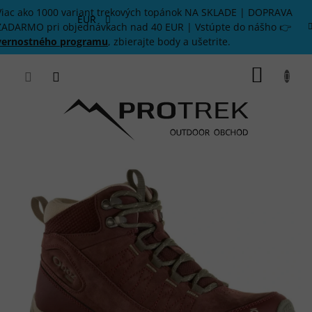
Prejsť
Viac ako 1000 variant trekových topánok NA SKLADE | DOPRAVA
na
EUR
ZADARMO pri objednávkach nad 40 EUR | Vstúpte do nášho 👉
obsah
vernostného programu
, zbierajte body a ušetrite.
NÁKU
KOŠÍK