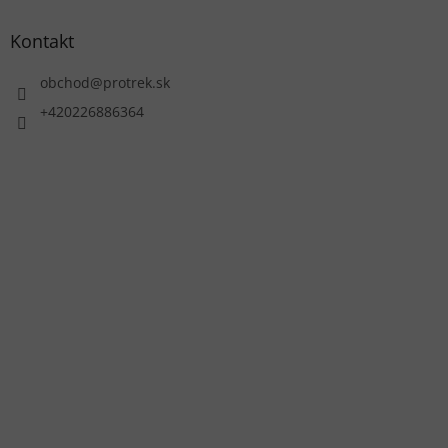
Kontakt
obchod
@
protrek.sk
+420226886364