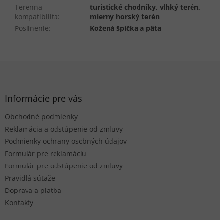
Terénna
turistické chodníky, vlhký terén,
kompatibilita
:
mierny horský terén
Posilnenie
:
Kožená špička a päta
Z
á
p
ä
Informácie pre vás
t
Obchodné podmienky
i
e
Reklamácia a odstúpenie od zmluvy
Podmienky ochrany osobných údajov
Formulár pre reklamáciu
Formulár pre odstúpenie od zmluvy
Pravidlá súťaže
Doprava a platba
Kontakty