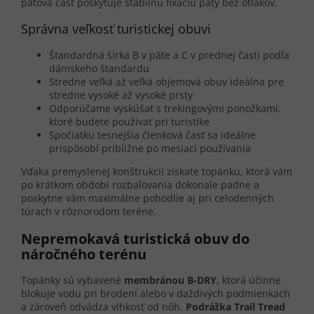
pätová časť poskytuje stabilnú fixáciu päty bez otlakov.
Správna veľkosť turistickej obuvi
Štandardná šírka B v päte a C v prednej časti podľa
dámskeho štandardu
Stredne veľká až veľká objemová obuv ideálna pre
stredne vysoké až vysoké prsty
Odporúčame vyskúšať s trekingovými ponožkami,
ktoré budete používať pri turistike
Spočiatku tesnejšia členková časť sa ideálne
prispôsobí približne po mesiaci používania
Vďaka premyslenej konštrukcii získate topánku, ktorá vám
po krátkom období rozbaľovania dokonale padne a
poskytne vám maximálne pohodlie aj pri celodenných
túrach v rôznorodom teréne.
Nepremokavá turistická obuv do
náročného terénu
Topánky sú vybavené
membránou B-DRY,
ktorá účinne
blokuje vodu pri brodení alebo v daždivých podmienkach
a zároveň odvádza vlhkosť od nôh.
Podrážka Trail Tread