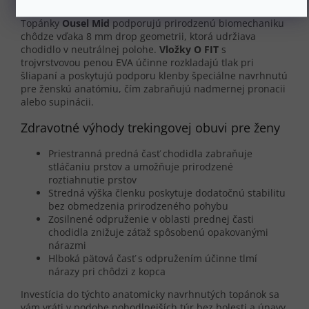
Topánky
Ousel Mid
podporujú prirodzenú biomechaniku
chôdze vďaka 8 mm drop geometrii, ktorá udržiava
chodidlo v neutrálnej polohe.
Vložky O FIT
s
trojvrstvovou penou EVA účinne rozkladajú tlak pri
šliapaní a poskytujú podporu klenby špeciálne navrhnutú
pre ženskú anatómiu, čím zabraňujú nadmernej pronacii
alebo supinácii.
Zdravotné výhody trekingovej obuvi pre ženy
Priestranná predná časť chodidla zabraňuje
stláčaniu prstov a umožňuje prirodzené
roztiahnutie prstov
Stredná výška členku poskytuje dodatočnú stabilitu
bez obmedzenia prirodzeného pohybu
Zosilnené odpruženie v oblasti prednej časti
chodidla znižuje záťaž spôsobenú opakovanými
nárazmi
Hlboká pätová časť s odpružením účinne tlmí
nárazy pri chôdzi z kopca
Investícia do týchto anatomicky navrhnutých topánok sa
vám vráti v podobe pohodlnejších túr bez bolesti a únavy,