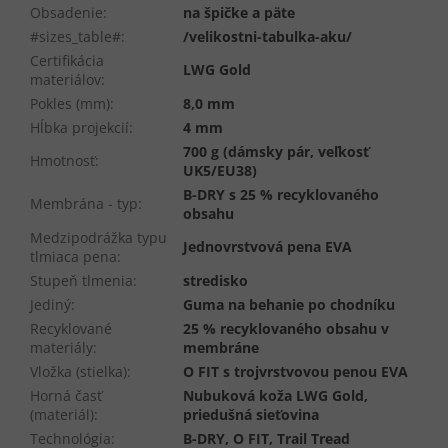
Obsadenie
:
na špičke a päte
#sizes_table#
:
/velikostni-tabulka-aku/
Certifikácia
LWG Gold
materiálov
:
Pokles (mm)
:
8,0 mm
Hĺbka projekcií
:
4 mm
700 g (dámsky pár, veľkosť
Hmotnosť
:
UK5/EU38)
B-DRY s 25 % recyklovaného
Membrána - typ
:
obsahu
Medzipodrážka typu
Jednovrstvová pena EVA
tlmiaca pena
:
Stupeň tlmenia
:
stredisko
Jediný
:
Guma na behanie po chodníku
Recyklované
25 % recyklovaného obsahu v
materiály
:
membráne
Vložka (stielka)
:
O FIT s trojvrstvovou penou EVA
Horná časť
Nubuková koža LWG Gold,
(materiál)
:
priedušná sieťovina
Technológia
:
B-DRY, O FIT, Trail Tread