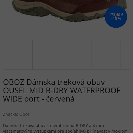
173,40 €
–15 %
OBOZ Dámska treková obuv
OUSEL MID B-DRY WATERPROOF
WIDE port - červená
Značka:
Oboz
Dámska treková obuv s membránou B-DRY a 4 mm
viacsmerovými výstupkami pre spoľahlivú priľnavosť v mokrom