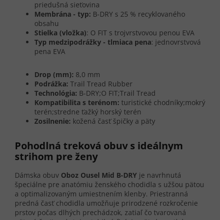
priedušná sieťovina
Membrána - typ:
B-DRY s 25 % recyklovaného
obsahu
Stielka (vložka)
: O FIT s trojvrstvovou penou EVA
Typ medzipodrážky - tlmiaca pena
: jednovrstvová
pena EVA
Drop (mm):
8,0 mm
Podrážka:
Trail Tread Rubber
Technológia:
B-DRY;O FIT;Trail Tread
Kompatibilita s terénom:
turistické chodníky;mokrý
terén;stredne ťažký horský terén
Zosilnenie:
kožená časť špičky a päty
Pohodlná treková obuv s ideálnym
strihom pre ženy
Dámska obuv
Oboz Ousel Mid B-DRY
je navrhnutá
špeciálne pre anatómiu ženského chodidla s užšou pätou
a optimalizovaným umiestnením klenby. Priestranná
predná časť chodidla umožňuje prirodzené rozkročenie
prstov počas dlhých prechádzok, zatiaľ čo tvarovaná