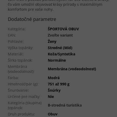
čo vám umožní objavovať krásy prírody s maximálnym
komfortom pre vaše nohy.
Dodatočné parametre
Kategória
:
ŠPORTOVÁ OBUV
EAN
:
Zvoľte variant
Pohlavie
:
Ženy
Výška topánky
:
Stredné (Mid)
Materiál
:
Koža/Syntetika
Šírka topánok
:
Normálne
Membrána
Membrána (vodeodolnosť)
(vodeodolnosť)
:
Farba
:
Modrá
Hmotnosť/pár (g)
:
751 až 990 g
Šnurovanie
:
Šnúrky
Určené pre mačky
:
Nie
Kategória (skupina)
B-stredná turistika
topánok
:
Druh produktu
:
Obuv