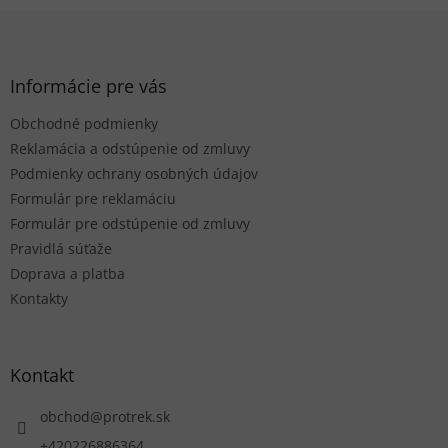
á
Z
d
á
a
p
c
ä
Informácie pre vás
i
t
e
Obchodné podmienky
i
p
r
e
Reklamácia a odstúpenie od zmluvy
v
Podmienky ochrany osobných údajov
k
Formulár pre reklamáciu
y
Formulár pre odstúpenie od zmluvy
v
ý
Pravidlá súťaže
p
Doprava a platba
i
Kontakty
s
u
Kontakt
obchod
@
protrek.sk
+420226886364