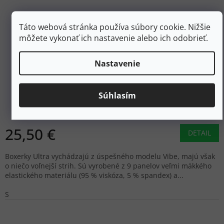
Táto webová stránka používa súbory cookie. Nižšie
môžete vykonať ich nastavenie alebo ich odobrieť.
30 €
–15 %
Nastavenie
SAXX Boxerky ULTRA BOXER BRIEF FLY čierne
Súhlasím
Skladom
25,50 €
DETAIL
Boxerky Ultra vychádzajú z úspešného modelu Vibe, majú však
o niečo voľnejší strih. Sú vyrobené z 9 panelov veľmi mäkkého
elastického materiálu (95 % viskóza, 5 % spandex) a...
S