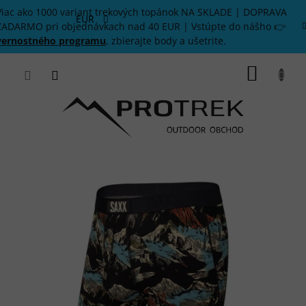
Prejsť
Viac ako 1000 variant trekových topánok NA SKLADE | DOPRAVA
na
EUR
ZADARMO pri objednávkach nad 40 EUR | Vstúpte do nášho 👉
obsah
vernostného programu
, zbierajte body a ušetrite.
NÁKU
KOŠÍK