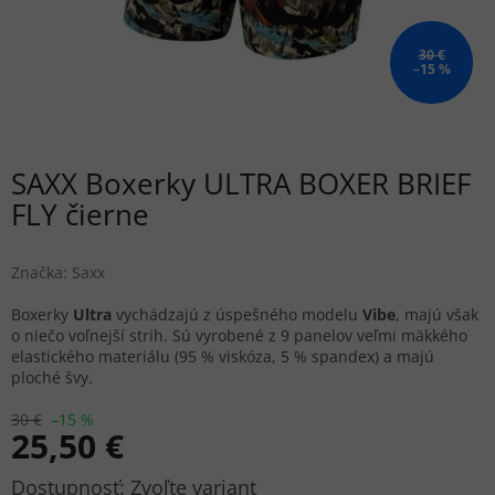
30 €
–15 %
SAXX Boxerky ULTRA BOXER BRIEF
FLY čierne
Značka:
Saxx
Boxerky
Ultra
vychádzajú z úspešného modelu
Vibe
, majú však
o niečo voľnejší strih. Sú vyrobené z 9 panelov veľmi mäkkého
elastického materiálu (95 % viskóza, 5 % spandex) a majú
ploché švy.
30 €
–15 %
25,50 €
Jednotková
Zvoľte variant