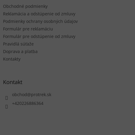
t
Obchodné podmienky
i
e
Reklamácia a odstúpenie od zmluvy
Podmienky ochrany osobných údajov
Formulár pre reklamáciu
Formulár pre odstúpenie od zmluvy
Pravidlá súťaže
Doprava a platba
Kontakty
Kontakt
obchod
@
protrek.sk
+420226886364