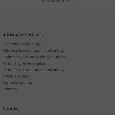
6
položiek celkom
O
v
l
á
Z
d
á
a
p
c
ä
Informácie pre vás
i
t
e
Obchodné podmienky
i
p
r
e
Reklamácia a odstúpenie od zmluvy
v
Podmienky ochrany osobných údajov
k
Formulár pre reklamáciu
y
Formulár pre odstúpenie od zmluvy
v
ý
Pravidlá súťaže
p
Doprava a platba
i
Kontakty
s
u
Kontakt