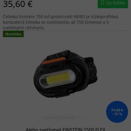
35,60 €
Do košíka
Čelovka Einstein 750 od spoločnosti NEBO je nízkoprofilová
kompaktná čelovka so svietivosťou až 750 lúmenov a 5
svetelnými režimami.
Novinka
71,60 €
–10 %
Alebo svetlomet EINSTEIN 1500 FLEX