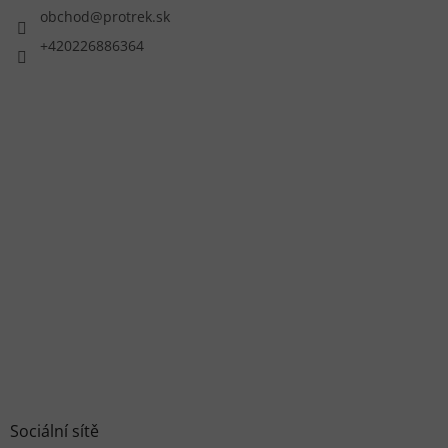
obchod
@
protrek.sk
+420226886364
Sociální sítě