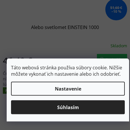
51,60 €
–10 %
Alebo svetlomet EINSTEIN 1000
Skladom
46,40 €
Do košíka
Táto webová stránka používa súbory cookie. Nižšie
môžete vykonať ich nastavenie alebo ich odobrieť.
Čelovka Einstein 1000 Flex od spoločnosti Nebo je
nízkoprofilová kompaktná čelovka so svietivosťou až 1000
lúmenov a 5 svetelnými režimami.
Nastavenie
Novinka
Súhlasím