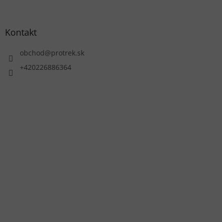
Kontakt
obchod
@
protrek.sk
+420226886364