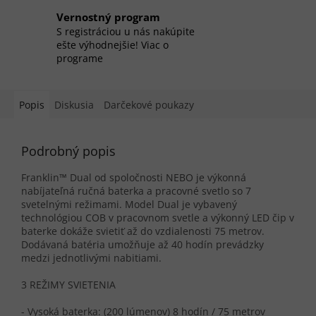
Vernostný program
S registráciou u nás nakúpite
ešte výhodnejšie! Viac o
programe
Popis
Diskusia
Darčekové poukazy
Podrobný popis
Franklin™ Dual od spoločnosti NEBO je výkonná
nabíjateľná ručná baterka a pracovné svetlo so 7
svetelnými režimami. Model Dual je vybavený
technológiou COB v pracovnom svetle a výkonný LED čip v
baterke dokáže svietiť až do vzdialenosti 75 metrov.
Dodávaná batéria umožňuje až 40 hodín prevádzky
medzi jednotlivými nabitiami.
3 REŽIMY SVIETENIA
- Vysoká baterka: (200 lúmenov) 8 hodín / 75 metrov