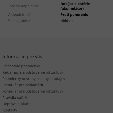
Dobíjacie batérie
Spôsob napájania
:
(akumulátor)
Vodeodolnosť
:
Proti ponoreniu
#sizes_table#
:
hidden
Z
á
p
ä
Informácie pre vás
t
Obchodné podmienky
i
e
Reklamácia a odstúpenie od zmluvy
Podmienky ochrany osobných údajov
Formulár pre reklamáciu
Formulár pre odstúpenie od zmluvy
Pravidlá súťaže
Doprava a platba
Kontakty