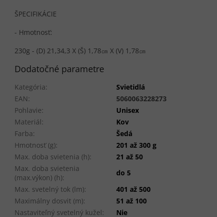
ŠPECIFIKÁCIE
- Hmotnosť:
230g - (D) 21,34,3 X (Š) 1,78㎝ X (V) 1,78㎝
Dodatočné parametre
Kategória
:
Svietidlá
EAN
:
5060063228273
Pohlavie
:
Unisex
Materiál
:
Kov
Farba
:
Šedá
Hmotnosť (g)
:
201 až 300 g
Max. doba svietenia (h)
:
21 až 50
Max. doba svietenia
do 5
(max.výkon) (h)
:
Max. svetelný tok (lm)
:
401 až 500
Maximálny dosvit (m)
:
51 až 100
Nastaviteľný svetelný kužel
:
Nie