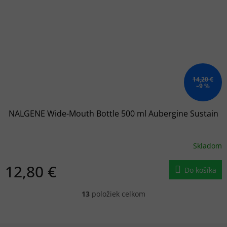
14,20 €
–9 %
NALGENE Wide-Mouth Bottle 500 ml Aubergine Sustain
Skladom
12,80 €
Do košíka
13
položiek celkom
O
v
l
á