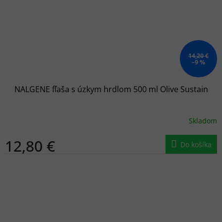
14,20 €
–9 %
NALGENE fľaša s úzkym hrdlom 500 ml Olive Sustain
Skladom
12,80 €
Do košíka