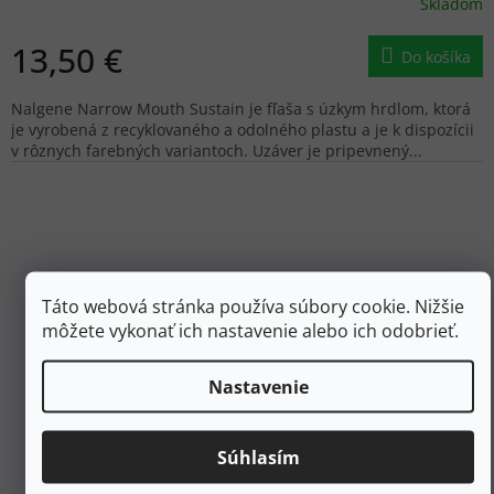
Skladom
13,50 €
Do košíka
Nalgene Narrow Mouth Sustain je fľaša s úzkym hrdlom, ktorá
je vyrobená z recyklovaného a odolného plastu a je k dispozícii
v rôznych farebných variantoch. Uzáver je pripevnený...
Táto webová stránka používa súbory cookie. Nižšie
môžete vykonať ich nastavenie alebo ich odobrieť.
Nastavenie
Súhlasím
15 €
–10 %