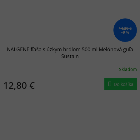
14,20 €
–9 %
NALGENE fľaša s úzkym hrdlom 500 ml Melónová guľa
Sustain
Skladom
12,80 €
Do košíka