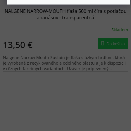
NALGENE NARROW-MOUTH fľaša 500 ml číra s potlačou
ananásov - transparentná
Skladom
13,50 €
Do košíka
Nalgene Narrow Mouth Sustain je fľaša s úzkym hrdlom, ktorá
je vyrobená z recyklovaného a odolného plastu a je k dispozícii
v rôznych farebných variantoch. Uzáver je pripevnený...