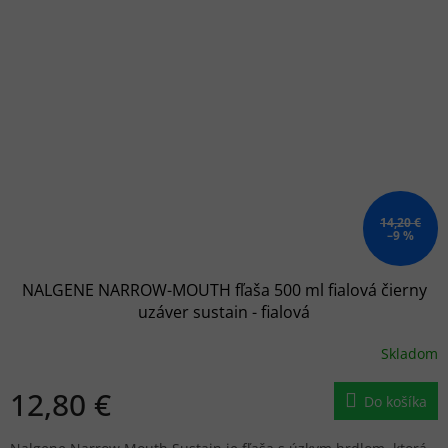
14,20 €
–9 %
NALGENE NARROW-MOUTH fľaša 500 ml fialová čierny
uzáver sustain - fialová
Skladom
12,80 €
Do košíka