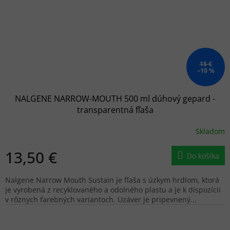
15 €
–10 %
NALGENE NARROW-MOUTH 500 ml dúhový gepard -
transparentná fľaša
Skladom
13,50 €
Do košíka
Nalgene Narrow Mouth Sustain je fľaša s úzkym hrdlom, ktorá
je vyrobená z recyklovaného a odolného plastu a je k dispozícii
v rôznych farebných variantoch. Uzáver je pripevnený...