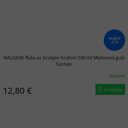
14,20 €
–9 %
NALGENE fľaša so širokým hrdlom 500 ml Melónová guľa
Sustain
Skladom
12,80 €
Do košíka