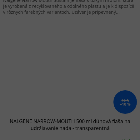
Nalgene Narrow Mouth Sustain je fľaša s úzkym hrdlom, ktorá
je vyrobená z recyklovaného a odolného plastu a je k dispozícii
v rôznych farebných variantoch. Uzáver je pripevnený...
15 €
–10 %
NALGENE NARROW-MOUTH 500 ml dúhová fľaša na
udržiavanie hada - transparentná