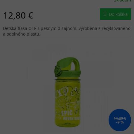
12,80 €
Do košíka
Detská fľaša OTF s pekným dizajnom, vyrobená z recyklovaného
a odolného plastu.
14,20 €
–9 %