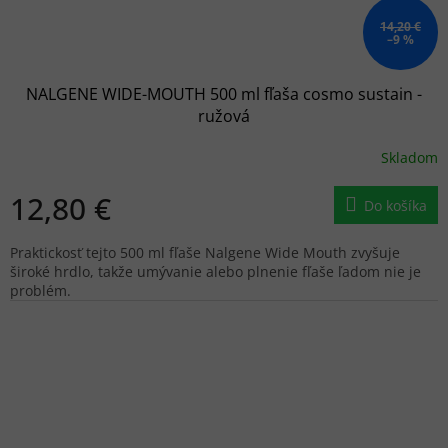
14,20 €
–9 %
NALGENE WIDE-MOUTH 500 ml fľaša cosmo sustain -
ružová
Skladom
12,80 €
Do košíka
Praktickosť tejto 500 ml fľaše Nalgene Wide Mouth zvyšuje
široké hrdlo, takže umývanie alebo plnenie fľaše ľadom nie je
problém.