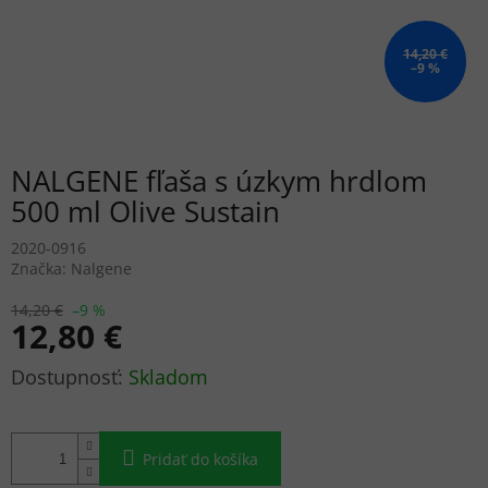
14,20 €
–9 %
NALGENE fľaša s úzkym hrdlom
500 ml Olive Sustain
2020-0916
Značka:
Nalgene
14,20 €
–9 %
12,80 €
Jednotková
Skladom
cena:
Pridať do košíka