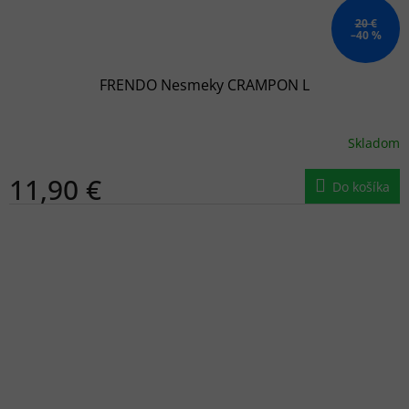
20 €
–40 %
FRENDO Nesmeky CRAMPON L
Skladom
11,90 €
Do košíka