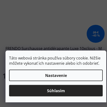
20 €
–40 %
FRENDO Surchausse antidérapante Luxe 10xclous - M
Táto webová stránka používa súbory cookie. Nižšie
môžete vykonať ich nastavenie alebo ich odobrieť.
Skladom
11,90 €
Nastavenie
Do košíka
Súhlasím