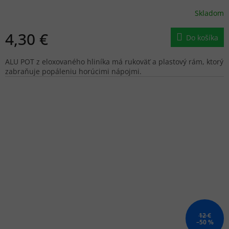
Skladom
4,30 €
Do košíka
ALU POT z eloxovaného hliníka má rukoväť a plastový rám, ktorý
zabraňuje popáleniu horúcimi nápojmi.
12 €
–50 %