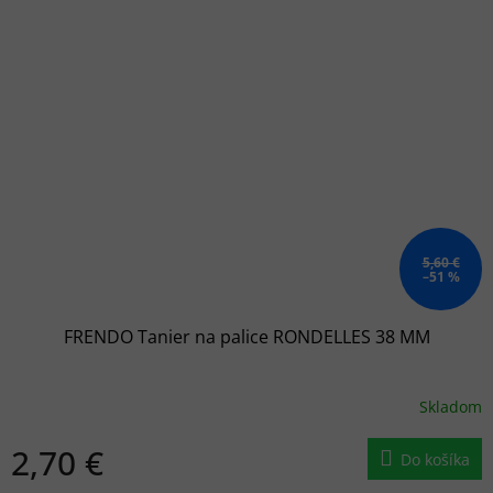
5,60 €
–51 %
FRENDO Tanier na palice RONDELLES 38 MM
Skladom
2,70 €
Do košíka