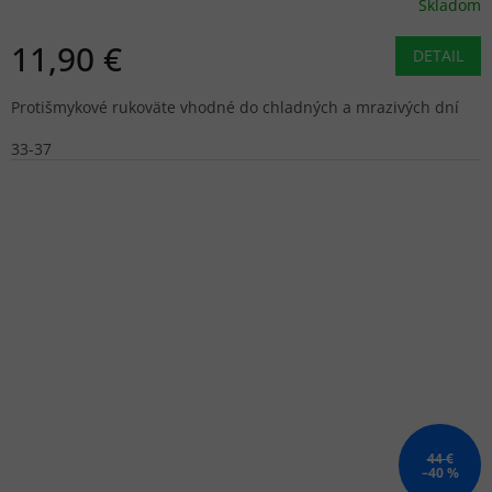
Skladom
11,90 €
DETAIL
Protišmykové rukoväte vhodné do chladných a mrazivých dní
33-37
44 €
–40 %