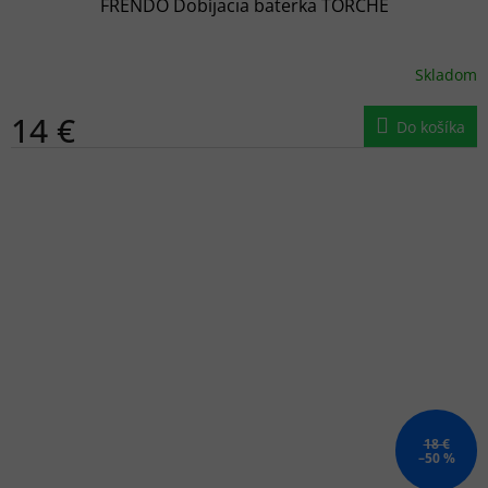
FRENDO Dobíjacia baterka TORCHE
Skladom
14 €
Do košíka
18 €
–50 %