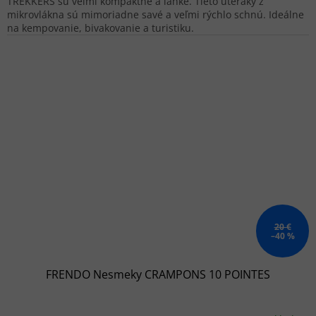
TREKKERS sú veľmi kompaktné a ľahké. Tieto uteráky z
mikrovlákna sú mimoriadne savé a veľmi rýchlo schnú. Ideálne
na kempovanie, bivakovanie a turistiku.
20 €
–40 %
FRENDO Nesmeky CRAMPONS 10 POINTES