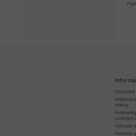
Popi
Z
á
p
ä
t
Informá
i
e
Obchodné
Reklamáci
zmluvy
Podmienky
osobných 
Formulár p
Formulár p