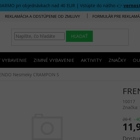
DARMO pri objednávkach nad 40 EUR | Vstúpte do nášho 👉
vernos
REKLAMÁCIA A ODSTÚPENIE OD ZMLUVY
FORMULÁR PRE REKLAMÁ
HĽADAŤ
/ VYBAVENIE
ZIMNÉ VYBAVENIE
AKTIVITY
ZNAČKY
OU
ENDO Nesmeky CRAMPON S
FRE
10017
Značka:
20 €
–4
11,
Jednotk