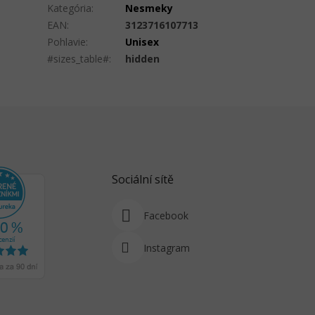
Kategória
:
Nesmeky
EAN
:
3123716107713
Pohlavie
:
Unisex
#sizes_table#
:
hidden
Sociální sítě
Facebook
Instagram