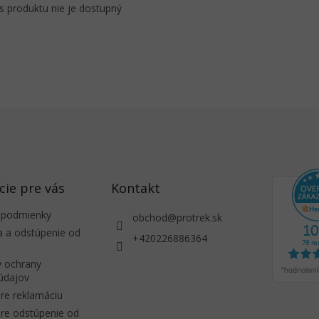
s produktu nie je dostupný
cie pre vás
Kontakt
 podmienky
obchod
@
protrek.sk
a a odstúpenie od
+420226886364
 ochrany
údajov
re reklamáciu
re odstúpenie od