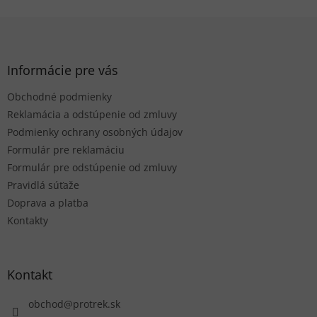
Z
á
p
ä
Informácie pre vás
t
Obchodné podmienky
i
e
Reklamácia a odstúpenie od zmluvy
Podmienky ochrany osobných údajov
Formulár pre reklamáciu
Formulár pre odstúpenie od zmluvy
Pravidlá súťaže
Doprava a platba
Kontakty
Kontakt
obchod
@
protrek.sk