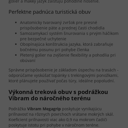
golier a mäkký jazyk zaisťujú pohodlné nosenie.
Perfektne padnúca turistická obuv
Anatomicky tvarovaný zvršok pre presné
prispôsobenie päte a prednej časti chodidla
Samozamykací systém šnurovania s prvým háčikom
pre bezpečné uchytenie
Obopínajúca konštrukcia jazyka, ktorá zabraňuje
bočnému posunu pri pohybe členka
Pletený golier na zvýšenie flexibility a pohodlia pri
obúvaní
Správne prispôsobenie je základom úspechu na trasách -
odporúčame vyskúšať topánky s trekingovými ponožkami,
ktoré plánujete používať počas túry, ideálne popoludní.
Výkonná treková obuv s podrážkou
Vibram do náročného terénu
Podrážka
Vibram Megagrip
poskytuje vynikajúcu
priľnavosť na rôznych povrchoch vrátane mokrých skál.
Koeficient priľnavosti viac ako 0,9 na mokrom čadiči
poskytuje istotu pri pohybe v náročnom teréne.