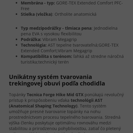
Membrána - typ:
GORE-TEX Extended Comfort PFC-
Free
Stielka (vložka)
: Ortholite anatomická
Typ medzipodrážky - tlmiaca pena
: Jednodielna
pena EVA s vysokou flexibilitou
Podrážka:
Vibram Megagrip
Technológia:
AST tepelne tvarovateľná;GORE-TEX
Extended Comfort;Vibram Megagrip
Kompatibilita s terénom:
ľahká až stredne náročná
turistika;technický terén
Unikátny systém tvarovania
trekingovej obuvi podľa chodidla
Topánky
Tecnica Forge Hike Mid GTX
ponúkajú revolučný
prístup k prispôsobeniu vďaka
technológii AST
(Anatomical Shaping Technology)
. Tento systém
umožňuje presné tvarovanie topánky na nohu
prostredníctvom procesu tepelného tvarovania. Stredná
výška členku poskytuje optimálnu rovnováhu medzi
stabilitou a prirodzenou pohyblivosťou, zatiaľ čo pletený