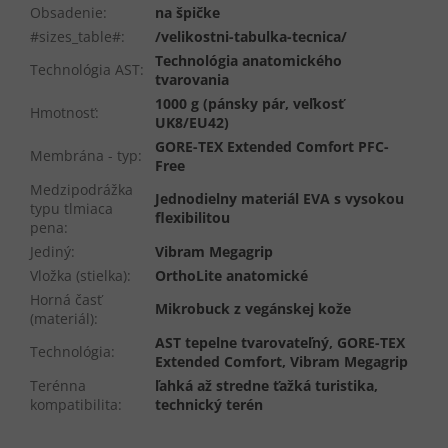
Obsadenie
:
na špičke
#sizes_table#
:
/velikostni-tabulka-tecnica/
Technológia anatomického
Technológia AST
:
tvarovania
1000 g (pánsky pár, veľkosť
Hmotnosť
:
UK8/EU42)
GORE-TEX Extended Comfort PFC-
Membrána - typ
:
Free
Medzipodrážka
Jednodielny materiál EVA s vysokou
typu tlmiaca
flexibilitou
pena
:
Jediný
:
Vibram Megagrip
Vložka (stielka)
:
OrthoLite anatomické
Horná časť
Mikrobuck z vegánskej kože
(materiál)
:
AST tepelne tvarovateľný, GORE-TEX
Technológia
:
Extended Comfort, Vibram Megagrip
Terénna
ľahká až stredne ťažká turistika,
kompatibilita
:
technický terén