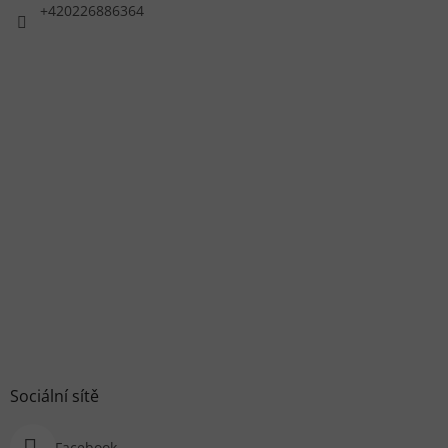
+420226886364
Sociální sítě
Facebook