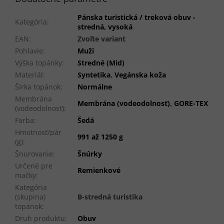
Pánska turistická / treková obuv -
Kategória
:
stredná, vysoká
EAN
:
Zvoľte variant
Pohlavie
:
Muži
Výška topánky
:
Stredné (Mid)
Materiál
:
Syntetika
,
Vegánska koža
Šírka topánok
:
Normálne
Membrána
Membrána (vodeodolnosť)
,
GORE-TEX
(vodeodolnosť)
:
Farba
:
Šedá
Hmotnosť/pár
991 až 1250 g
(g)
:
Šnurovanie
:
Šnúrky
Určené pre
Remienkové
mačky
:
Kategória
(skupina)
B-stredná turistika
topánok
:
Druh produktu
:
Obuv