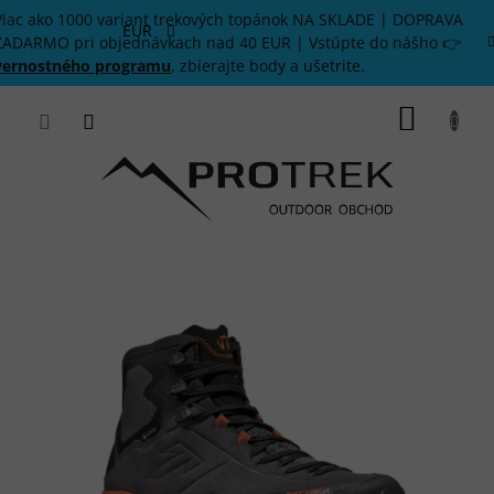
Prejsť
Viac ako 1000 variant trekových topánok NA SKLADE | DOPRAVA
na
EUR
ZADARMO pri objednávkach nad 40 EUR | Vstúpte do nášho 👉
obsah
vernostného programu
, zbierajte body a ušetrite.
NÁKU
KOŠÍK