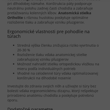
pri dlhodobej námahe. Konštrukcia päty podporuje
neutrálnu polohu zadnej časti chodidla a zabraňuje
preťažovaniu kolenných kĺbov.
Anatomická stielka
Ortholite
s rôznou hustotou poskytuje optimálne
rozloženie tlaku a zabraňuje vzniku pľuzgierov.
Ergonomické vlastnosti pre pohodlie na
túrach
Stredná výška členku znižujúca riziko vyvrtnutia o
20-30 %
Rozloženie tlaku vďaka anatomickej stielke
zabraňujúcej vzniku pľuzgierov
Možnosť nahradiť stielku ortopedickou vložkou na
mieru podľa individuálnych potrieb
Vhodné na celodenné túry vďaka optimalizovanej
konštrukcii na dlhodobé nosenie
Investujte do zdravia svojich nôh a užívajte si túry bez
bolesti vďaka ergonomickému dizajnu, ktorý rešpektuje
prirodzenú anatómiu chodidla a poskytuje potrebnú
oporu.
Dodatočné parametre