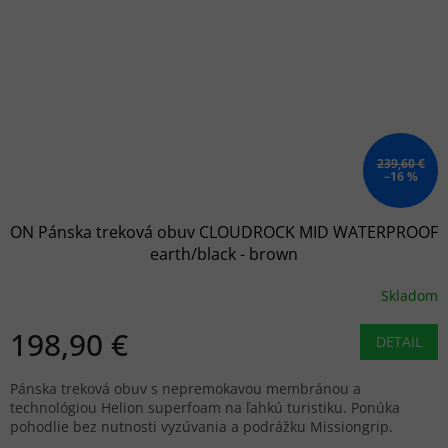
239,60 €
–16 %
ON Pánska treková obuv CLOUDROCK MID WATERPROOF
earth/black - brown
Skladom
198,90 €
DETAIL
Pánska treková obuv s nepremokavou membránou a
technológiou Helion superfoam na ľahkú turistiku. Ponúka
pohodlie bez nutnosti vyzúvania a podrážku Missiongrip.