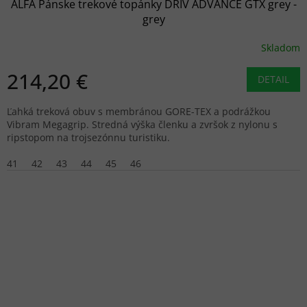
ALFA Pánske trekové topánky DRIV ADVANCE GTX grey -
grey
Skladom
214,20 €
DETAIL
Ľahká treková obuv s membránou GORE-TEX a podrážkou
Vibram Megagrip. Stredná výška členku a zvršok z nylonu s
ripstopom na trojsezónnu turistiku.
41
42
43
44
45
46