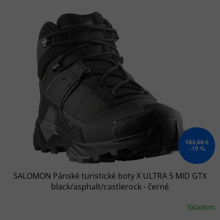
V
ý
p
i
s
p
r
o
d
u
k
t
o
183,60 €
–19 %
v
SALOMON Pánské turistické boty X ULTRA 5 MID GTX
black/asphalt/castlerock - černé
Skladom