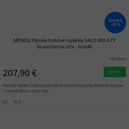
277,20 €
–25 %
MEINDL Pánske trekové topánky SALO MID GTX
braun/terracotta - hnedé
Skladom
207,90 €
DETAIL
Pánske ľahké a veľmi pohodlné kožené topánky Meindl Kansas
s membránou Gore-Tex.
42
42,5