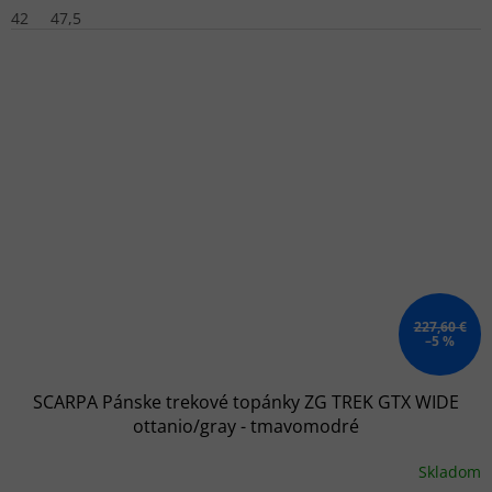
42
47,5
227,60 €
–5 %
SCARPA Pánske trekové topánky ZG TREK GTX WIDE
ottanio/gray - tmavomodré
Skladom