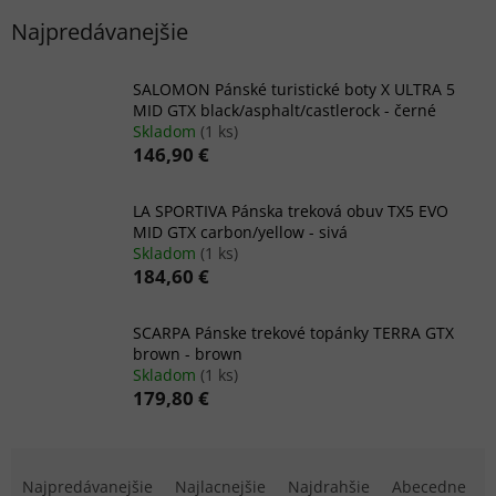
Najpredávanejšie
SALOMON Pánské turistické boty X ULTRA 5
MID GTX black/asphalt/castlerock - černé
Skladom
(1 ks)
146,90 €
LA SPORTIVA Pánska treková obuv TX5 EVO
MID GTX carbon/yellow - sivá
Skladom
(1 ks)
184,60 €
SCARPA Pánske trekové topánky TERRA GTX
brown - brown
Skladom
(1 ks)
179,80 €
R
a
Najpredávanejšie
Najlacnejšie
Najdrahšie
Abecedne