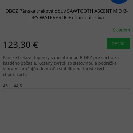
OBOZ Pánska treková obuv SAWTOOTH ASCENT MID B-
DRY WATERPROOF charcoal - sivá
Skladom
123,30 €
DETAIL
Pánske trekové topánky s membránou B-DRY pre sucho za
každého počasia. Kožený zvršok so sieťovinou a podrážka
Vibram zaručujú odolnosť a stabilitu na turistických
chodníkoch.
43
44,5