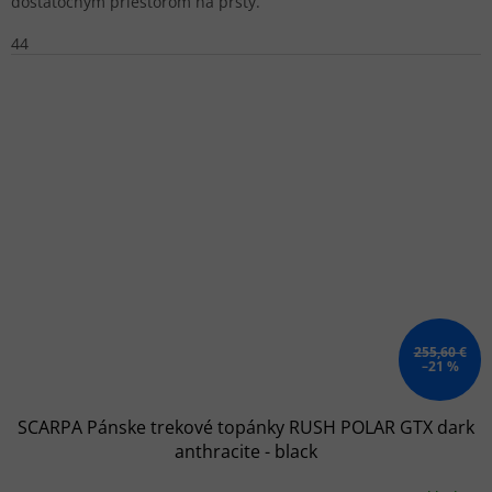
dostatočným priestorom na prsty.
44
255,60 €
–21 %
SCARPA Pánske trekové topánky RUSH POLAR GTX dark
anthracite - black