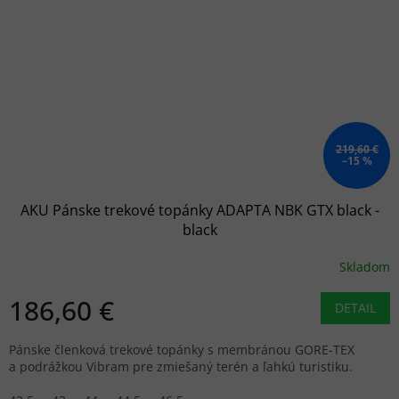
219,60 €
–15 %
AKU Pánske trekové topánky ADAPTA NBK GTX black -
black
Skladom
186,60 €
DETAIL
Pánske členková trekové topánky s membránou GORE-TEX
a podrážkou Vibram pre zmiešaný terén a ľahkú turistiku.