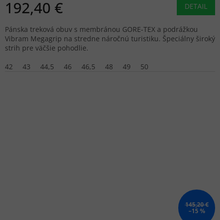
192,40 €
DETAIL
Pánska treková obuv s membránou GORE-TEX a podrážkou
Vibram Megagrip na stredne náročnú turistiku. Špeciálny široký
strih pre väčšie pohodlie.
42
43
44,5
46
46,5
48
49
50
145,20 €
–15 %