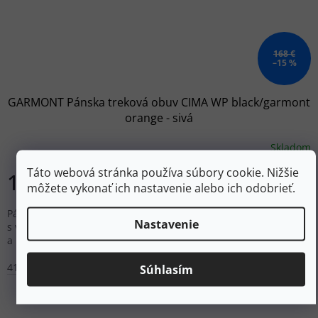
168 €
–15 %
GARMONT Pánska treková obuv CIMA WP black/garmont
orange - sivá
Skladom
Táto webová stránka používa súbory cookie. Nižšie
142,80 €
DETAIL
môžete vykonať ich nastavenie alebo ich odobrieť.
Pánske vysoké trekové topánky Garmont Cima WP
Nastavenie
s vodoodolnou membránou, koženo-syntetickým zvrškom
a podrážkou Mountain Grip™ pre stredne náročný terén.
41,5
42
42,5
43
44
46
Súhlasím