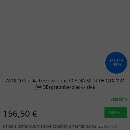
195,60 €
–19 %
ASOLO Pánska treková obuv ACADIA MID LTH GTX MW
(WIDE) graphite/black - sivá
Skladom
156,50 €
DETAIL
Pánske kotníkové trekové topánky s membránou GORE-TEX