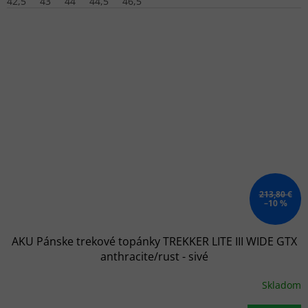
42,5
43
44
44,5
46,5
213,80 €
–10 %
AKU Pánske trekové topánky TREKKER LITE III WIDE GTX
anthracite/rust - sivé
Skladom