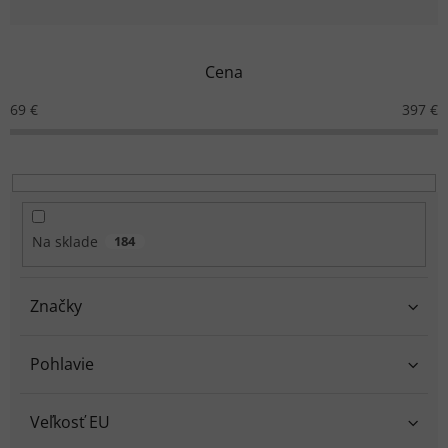
d
e
n
Cena
i
e
69
€
397
€
p
r
o
d
u
k
Na sklade
184
t
o
v
Značky
Pohlavie
Veľkosť EU