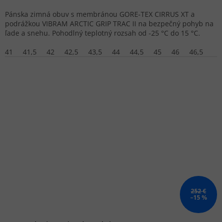
Pánska zimná obuv s membránou GORE-TEX CIRRUS XT a
podrážkou VIBRAM ARCTIC GRIP TRAC II na bezpečný pohyb na
ľade a snehu. Pohodlný teplotný rozsah od -25 °C do 15 °C.
41
41,5
42
42,5
43,5
44
44,5
45
46
46,5
252 €
–15 %