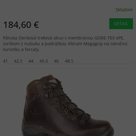
Skladom
184,60 €
DETAIL
Pánska členková treková obuv s membránou GORE-TEX ePE,
zvrškom z nubuku a podrážkou Vibram Megagrip na náročnú
turistiku a ferraty.
41
42,5
44
45,5
46
48,5