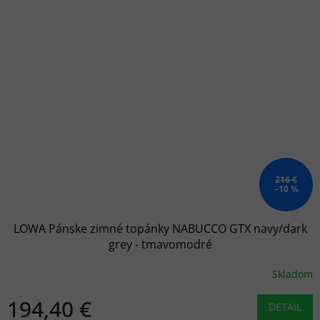
216 €
–10 %
LOWA Pánske zimné topánky NABUCCO GTX navy/dark
grey - tmavomodré
Skladom
194,40 €
DETAIL