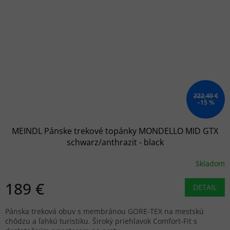
222,40 €
–15 %
MEINDL Pánske trekové topánky MONDELLO MID GTX
schwarz/anthrazit - black
Skladom
189 €
DETAIL
Pánska treková obuv s membránou GORE-TEX na mestskú
chôdzu a ľahkú turistiku. Široký priehlavok Comfort-Fit s