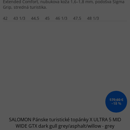
Extended Comfort, nubukova koža 1,6–1,8 mm, podošva Sigma
Grip, stredná turistika.
42
43 1/3
44,5
45
46 1/3
47,5
48 1/3
179,60 €
–18 %
SALOMON Pánske turistické topánky X ULTRA 5 MID
WIDE GTX dark gull grey/asphalt/willow - grey