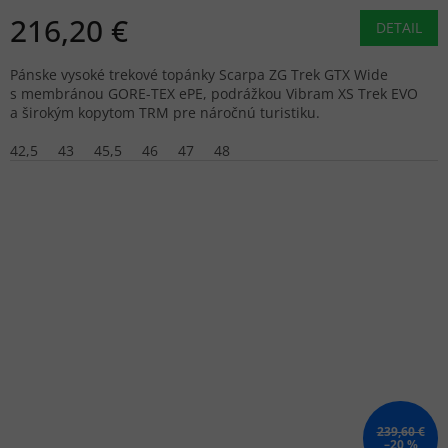
216,20 €
DETAIL
Pánske vysoké trekové topánky Scarpa ZG Trek GTX Wide
s membránou GORE-TEX ePE, podrážkou Vibram XS Trek EVO
a širokým kopytom TRM pre náročnú turistiku.
42,5
43
45,5
46
47
48
239,60 €
–20 %