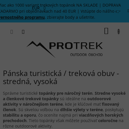
Prejsť
Viac ako 1000 variant trekových topánok NA SKLADE | DOPRAVA
na
EUR
ZADARMO pri objednávkach nad 40 EUR | Vstúpte do nášho 👉
obsah
vernostného programu
, zbierajte body a ušetrite.
NÁKU
KOŠÍK
Pánska turistická / treková obuv -
stredná, vysoká
Správne turistické
topánky pre náročný terén
.
Stredne vysoké
a členkové trekové topánky
sú ideálne na
outdoorové
aktivity v náročnejšom teréne
, kde je kľúčové mať
fixovaný
členok
. Sú skvelou voľbou na
dlhšie výlety v teréne
, poskytujú
stabilitu a oporu
, čo oceníte najmä pri
viacdňových horských
prechodoch
. Tieto topánky však môžete používať
celoročne
na
rôzne outdoorové aktivity.