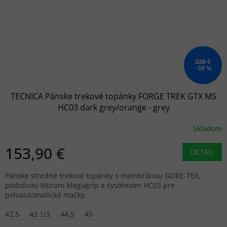
220 €
–30 %
TECNICA Pánske trekové topánky FORGE TREK GTX MS
HC03 dark grey/orange - grey
Skladom
153,90 €
DETAIL
Pánske stredné trekové topánky s membránou GORE-TEX,
podošvou Vibram Megagrip a systémom HC03 pre
poloautomatické mačky.
42,5
43 1/3
44,5
45