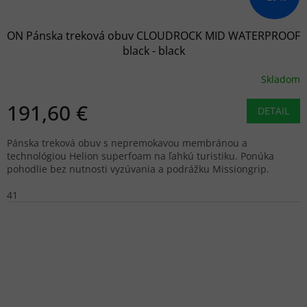
ON Pánska treková obuv CLOUDROCK MID WATERPROOF
black - black
Skladom
191,60 €
DETAIL
Pánska treková obuv s nepremokavou membránou a
technológiou Helion superfoam na ľahkú turistiku. Ponúka
pohodlie bez nutnosti vyzúvania a podrážku Missiongrip.
41