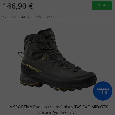
146,90 €
DETAIL
42
44
44 2/3
46
47 1/3
227,60 €
–18 %
LA SPORTIVA Pánska treková obuv TX5 EVO MID GTX
carbon/yellow - sivá