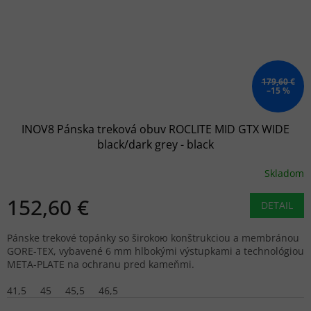
179,60 €
–15 %
INOV8 Pánska treková obuv ROCLITE MID GTX WIDE
black/dark grey - black
Skladom
152,60 €
DETAIL
Pánske trekové topánky so širokою konštrukciou a membránou
GORE-TEX, vybavené 6 mm hlbokými výstupkami a technológiou
META-PLATE na ochranu pred kameňmi.
41,5
45
45,5
46,5