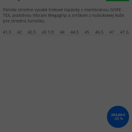
Pánske stredne vysoké trekové topánky s membránou GORE-
TEX, podošvou Vibram Megagrip a zvrškom z nubukowej kože
pre strednú turistiku.
41,5
42
42,5
43 1/3
44
44,5
45
46,5
47
47 2/3
203,60 €
–25 %