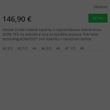
Skladom
146,90 €
DETAIL
Pánske široké trekové topánky s nepremokavou membránou
GORE-TEX na pohodlné túry za každého počasia. Pokročilá
technológiaCHASSIS™ pre stabilitu v náročnom teréne.
42 2/3
43 1/3
44
44 2/3
46
47 1/3
48