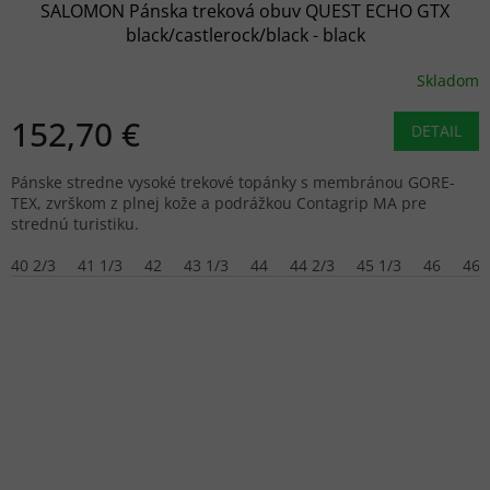
SALOMON Pánska treková obuv QUEST ECHO GTX
black/castlerock/black - black
Skladom
152,70 €
DETAIL
Pánske stredne vysoké trekové topánky s membránou GORE-
TEX, zvrškom z plnej kože a podrážkou Contagrip MA pre
strednú turistiku.
40 2/3
41 1/3
42
43 1/3
44
44 2/3
45 1/3
46
46 