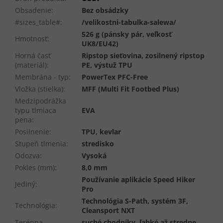
Obsadenie
:
Bez obsádzky
#sizes_table#
:
/velikostni-tabulka-salewa/
526 g (pánsky pár, veľkosť
Hmotnosť
:
UK8/EU42)
Horná časť
Ripstop sieťovina, zosilnený ripstop
(materiál)
:
PE, výstuž TPU
Membrána - typ
:
PowerTex PFC-Free
Vložka (stielka)
:
MFF (Multi Fit Footbed Plus)
Medzipodrážka
typu tlmiaca
EVA
pena
:
Posilnenie
:
TPU, kevlar
Stupeň tlmenia
:
stredisko
Odozva
:
Vysoká
Pokles (mm)
:
8,0 mm
Používanie aplikácie Speed Hiker
Jediný
:
Pro
Technológia S-Path, systém 3F,
Technológia
:
Cleansport NXT
Terénna
suché chodníky, ľahké až stredne