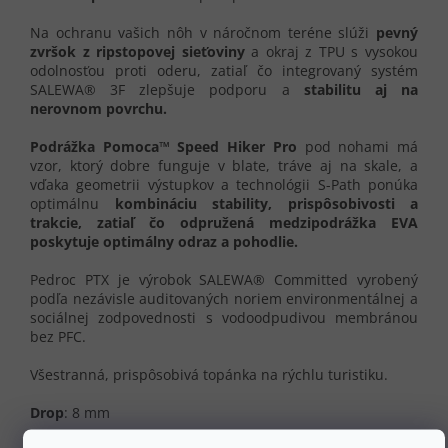
Na ochranu vašich nôh v náročnom teréne slúži
pevný
zvršok z ripstopovej sieťoviny
a okraj z TPU s vysokou
odolnosťou proti oderu, zatiaľ čo integrovaný systém
SALEWA® 3F zlepšuje podporu a
stabilitu aj na
nerovnom povrchu.
Podrážka Pomoca™ Speed Hiker
Pro
pod nohami má
vzor, ktorý dobre funguje v blate, tráve aj na skale, a
vďaka geometrii výstupkov a technológii S-Path ponúka
optimálnu
kombináciu stability, prispôsobivosti a
trakcie, zatiaľ čo
odpružená medzipodrážka EVA
poskytuje optimálny odraz a pohodlie.
Pedroc PTX je výrobok SALEWA® Committed vyrobený
podľa nezávisle auditovaných noriem environmentálnej a
sociálnej zodpovednosti s vodoodpudivou membránou
bez PFC.
Všestranná, prispôsobivá topánka na rýchlu turistiku.
Drop
: 8 mm