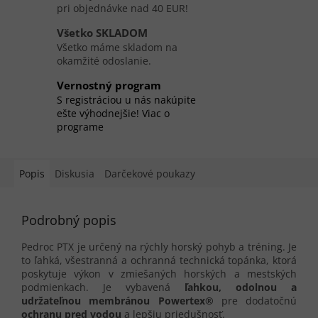
pri objednávke nad 40 EUR!
Všetko SKLADOM
Všetko máme skladom na
okamžité odoslanie.
Vernostný program
S registráciou u nás nakúpite
ešte výhodnejšie! Viac o
programe
Popis
Diskusia
Darčekové poukazy
Podrobný popis
Pedroc PTX je určený na rýchly horský pohyb a tréning. Je
to ľahká, všestranná a ochranná technická topánka, ktorá
poskytuje výkon v zmiešaných horských a mestských
podmienkach. Je vybavená
ľahkou, odolnou a
udržateľnou membránou Powertex®
pre dodatočnú
ochranu pred vodou
a lepšiu priedušnosť.