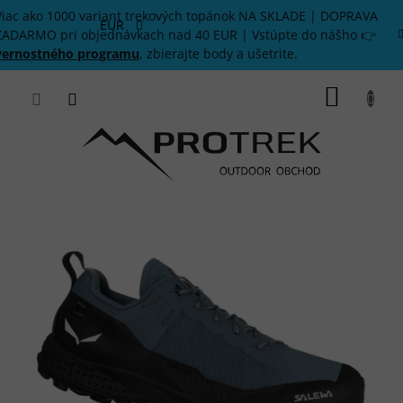
Prejsť
Viac ako 1000 variant trekových topánok NA SKLADE | DOPRAVA
na
EUR
ZADARMO pri objednávkach nad 40 EUR | Vstúpte do nášho 👉
obsah
vernostného programu
, zbierajte body a ušetrite.
NÁKU
KOŠÍK