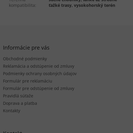
kompatibilita
:
ťažké trasy, vysokohorský terén
Z
á
p
ä
Informácie pre vás
t
Obchodné podmienky
i
e
Reklamácia a odstúpenie od zmluvy
Podmienky ochrany osobných údajov
Formulár pre reklamáciu
Formulár pre odstúpenie od zmluvy
Pravidlá súťaže
Doprava a platba
Kontakty