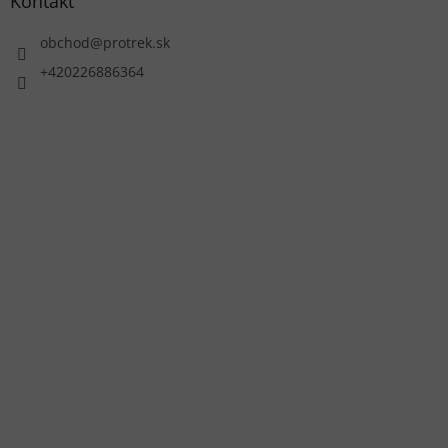
Kontakt
obchod
@
protrek.sk
+420226886364