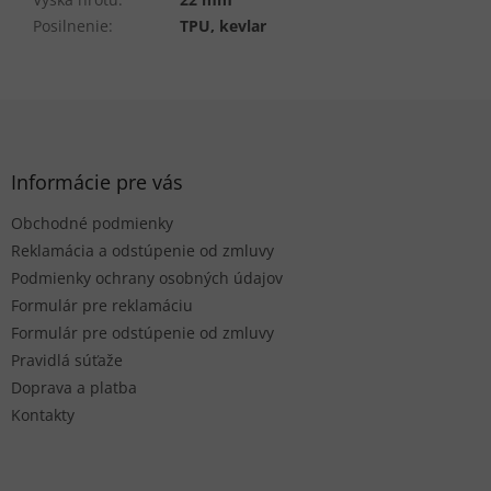
Posilnenie
:
TPU, kevlar
Z
á
p
ä
Informácie pre vás
t
Obchodné podmienky
i
e
Reklamácia a odstúpenie od zmluvy
Podmienky ochrany osobných údajov
Formulár pre reklamáciu
Formulár pre odstúpenie od zmluvy
Pravidlá súťaže
Doprava a platba
Kontakty