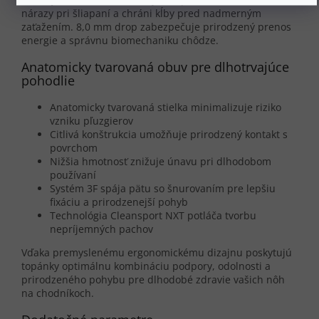
nárazy pri šliapaní a chráni kĺby pred nadmerným
zaťažením. 8,0 mm drop zabezpečuje prirodzený prenos
energie a správnu biomechaniku chôdze.
Anatomicky tvarovaná obuv pre dlhotrvajúce
pohodlie
Anatomicky tvarovaná stielka minimalizuje riziko
vzniku pľuzgierov
Citlivá konštrukcia umožňuje prirodzený kontakt s
povrchom
Nižšia hmotnosť znižuje únavu pri dlhodobom
používaní
Systém 3F spája pätu so šnurovaním pre lepšiu
fixáciu a prirodzenejší pohyb
Technológia Cleansport NXT potláča tvorbu
nepríjemných pachov
Vďaka premyslenému ergonomickému dizajnu poskytujú
topánky optimálnu kombináciu podpory, odolnosti a
prirodzeného pohybu pre dlhodobé zdravie vašich nôh
na chodníkoch.