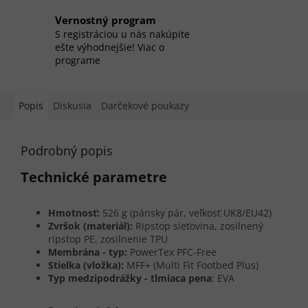
Vernostný program
S registráciou u nás nakúpite
ešte výhodnejšie! Viac o
programe
Popis
Diskusia
Darčekové poukazy
Podrobný popis
Technické parametre
Hmotnosť:
526 g (pánsky pár, veľkosť UK8/EU42)
Zvršok (materiál):
Ripstop sieťovina, zosilnený
ripstop PE, zosilnenie TPU
Membrána - typ:
PowerTex PFC-Free
Stielka (vložka):
MFF+ (Multi Fit Footbed Plus)
Typ medzipodrážky - tlmiaca pena
: EVA