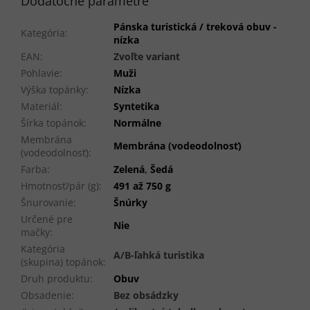
Dodatočné parametre
Pánska turistická / treková obuv -
Kategória
:
nízka
EAN
:
Zvoľte variant
Pohlavie
:
Muži
Výška topánky
:
Nízka
Materiál
:
Syntetika
Šírka topánok
:
Normálne
Membrána
Membrána (vodeodolnosť)
(vodeodolnosť)
:
Farba
:
Zelená
,
Šedá
Hmotnosť/pár (g)
:
491 až 750 g
Šnurovanie
:
Šnúrky
Určené pre
Nie
mačky
:
Kategória
A/B-ľahká turistika
(skupina) topánok
:
Druh produktu
:
Obuv
Obsadenie
:
Bez obsádzky