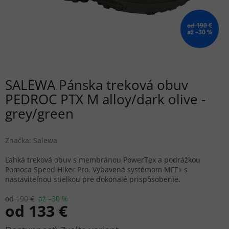
od 190 €
až –30 %
SALEWA Pánska treková obuv
PEDROC PTX M alloy/dark olive -
grey/green
Značka:
Salewa
Ľahká treková obuv s membránou PowerTex a podrážkou
Pomoca Speed Hiker Pro. Vybavená systémom MFF+ s
nastaviteľnou stielkou pre dokonalé prispôsobenie.
od 190 €
až –30 %
od
133 €
Jednotková