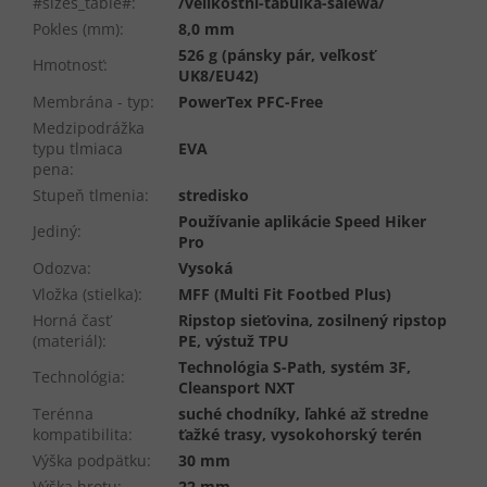
#sizes_table#
:
/velikostni-tabulka-salewa/
Pokles (mm)
:
8,0 mm
526 g (pánsky pár, veľkosť
Hmotnosť
:
UK8/EU42)
Membrána - typ
:
PowerTex PFC-Free
Medzipodrážka
typu tlmiaca
EVA
pena
:
Stupeň tlmenia
:
stredisko
Používanie aplikácie Speed Hiker
Jediný
:
Pro
Odozva
:
Vysoká
Vložka (stielka)
:
MFF (Multi Fit Footbed Plus)
Horná časť
Ripstop sieťovina, zosilnený ripstop
(materiál)
:
PE, výstuž TPU
Technológia S-Path, systém 3F,
Technológia
:
Cleansport NXT
Terénna
suché chodníky, ľahké až stredne
kompatibilita
:
ťažké trasy, vysokohorský terén
Výška podpätku
:
30 mm
Výška hrotu
:
22 mm