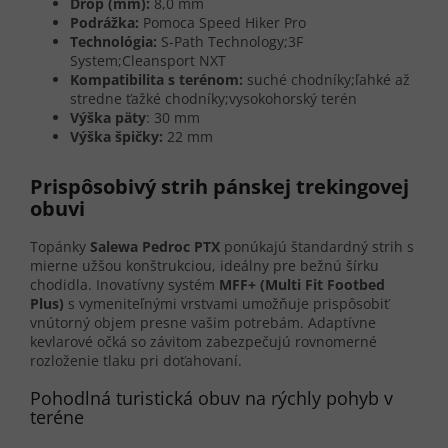
Drop (mm):
8,0 mm
Podrážka:
Pomoca Speed Hiker Pro
Technológia:
S-Path Technology;3F
System;Cleansport NXT
Kompatibilita s terénom:
suché chodníky;ľahké až
stredne ťažké chodníky;vysokohorský terén
Výška päty
: 30 mm
Výška špičky:
22 mm
Prispôsobivý strih pánskej trekingovej
obuvi
Topánky
Salewa Pedroc PTX
ponúkajú štandardný strih s
mierne užšou konštrukciou, ideálny pre bežnú šírku
chodidla. Inovatívny systém
MFF+ (Multi Fit Footbed
Plus)
s vymeniteľnými vrstvami umožňuje prispôsobiť
vnútorný objem presne vašim potrebám. Adaptívne
kevlarové očká so závitom zabezpečujú rovnomerné
rozloženie tlaku pri doťahovaní.
Pohodlná turistická obuv na rýchly pohyb v
teréne