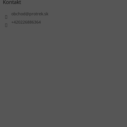
Kontakt
obchod
@
protrek.sk
+420226886364