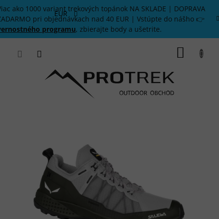
Prejsť
Viac ako 1000 variant trekových topánok NA SKLADE | DOPRAVA
na
EUR
ZADARMO pri objednávkach nad 40 EUR | Vstúpte do nášho 👉
obsah
vernostného programu
, zbierajte body a ušetrite.
NÁKU
KOŠÍK