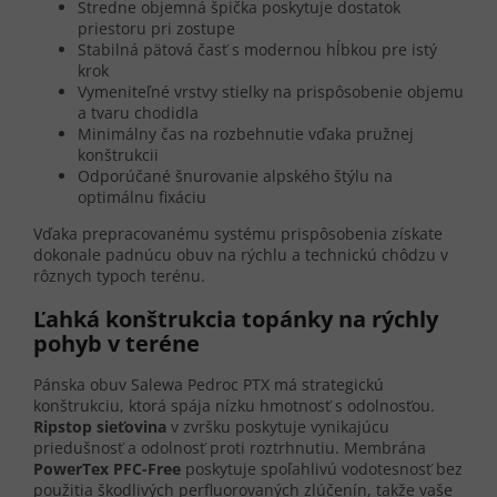
Stredne objemná špička poskytuje dostatok
priestoru pri zostupe
Stabilná pätová časť s modernou hĺbkou pre istý
krok
Vymeniteľné vrstvy stielky na prispôsobenie objemu
a tvaru chodidla
Minimálny čas na rozbehnutie vďaka pružnej
konštrukcii
Odporúčané šnurovanie alpského štýlu na
optimálnu fixáciu
Vďaka prepracovanému systému prispôsobenia získate
dokonale padnúcu obuv na rýchlu a technickú chôdzu v
rôznych typoch terénu.
Ľahká konštrukcia topánky na rýchly
pohyb v teréne
Pánska obuv Salewa Pedroc PTX má strategickú
konštrukciu, ktorá spája nízku hmotnosť s odolnosťou.
Ripstop sieťovina
v zvršku poskytuje vynikajúcu
priedušnosť a odolnosť proti roztrhnutiu. Membrána
PowerTex PFC-Free
poskytuje spoľahlivú vodotesnosť bez
použitia škodlivých perfluorovaných zlúčenín, takže vaše