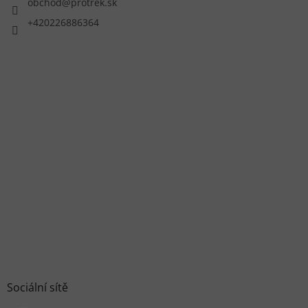
obchod
@
protrek.sk
+420226886364
Sociální sítě