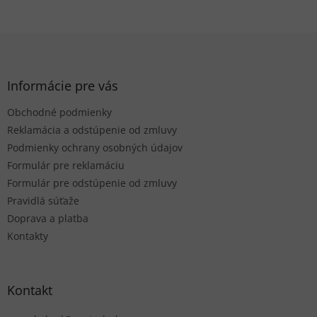
Z
á
p
ä
Informácie pre vás
t
Obchodné podmienky
i
e
Reklamácia a odstúpenie od zmluvy
Podmienky ochrany osobných údajov
Formulár pre reklamáciu
Formulár pre odstúpenie od zmluvy
Pravidlá súťaže
Doprava a platba
Kontakty
Kontakt