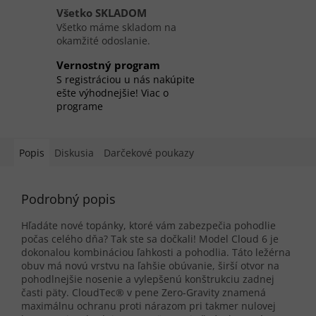
Všetko SKLADOM
Všetko máme skladom na
okamžité odoslanie.
Vernostný program
S registráciou u nás nakúpite
ešte výhodnejšie! Viac o
programe
Popis
Diskusia
Darčekové poukazy
Podrobný popis
Hľadáte nové topánky, ktoré vám zabezpečia pohodlie
počas celého dňa? Tak ste sa dočkali! Model Cloud 6 je
dokonalou kombináciou ľahkosti a pohodlia. Táto ležérna
obuv má novú vrstvu na ľahšie obúvanie, širší otvor na
pohodlnejšie nosenie a vylepšenú konštrukciu zadnej
časti päty. CloudTec® v pene Zero-Gravity znamená
maximálnu ochranu proti nárazom pri takmer nulovej