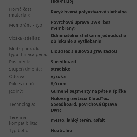
UK8/EU42)
Horná časť
Recyklovaná polyesterová sieťovina
(materiál)
:
Povrchová úprava DWR (bez
Membrána - typ
:
membrány)
Odnímateľná stielka na jednoduché
Vložka (stielka)
:
obliekanie a vyzliekanie
Medzipodrážka
CloudTec s nulovou gravitáciou
typu tlmiaca pena
:
Posilnenie
:
Speedboard
Stupeň tlmenia
:
stredisko
Odozva
:
vysoká
Pokles (mm)
:
8,0 mm
Jediný
:
Gumené segmenty na päte a špičke
Nulová gravitácia CloudTec,
Technológia
:
Speedboard, povrchová úprava
DWR
Terénna
mesto, ľahký terén, asfalt
kompatibilita
:
Typ behu
:
Neutrálne