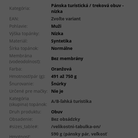
Pánska turistická / treková obuv -
Kategória
:
nízka
EAN
:
Zvoľte variant
Pohlavie
:
Muži
Výška topánky
:
Nízka
Materiál
:
Syntetika
Šírka topánok
:
Normálne
Membrána
Bez membrány
(vodeodolnosť)
:
Farba
:
Oranžová
Hmotnosť/pár (g)
:
491 až 750 g
Šnurovanie
:
Šnúrky
Určené pre mačky
:
Nie je
Kategória
A/B-ľahká turistika
(skupina) topánok
:
Druh produktu
:
Obuv
Obsadenie
:
Bez obsádzky
#sizes_table#
:
/velikostni-tabulka-on/
590 g (pánsky pár, veľkosť
Hmotnosť
: