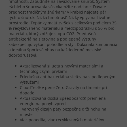
hmotnosti. Zabudnite na zaväzovanie šnúrok. Systém
rýchleho šnurovania vás okamžite nadchne. Dávate
prednosť tradičným šnúrkam? V krabici nájdete pár
týchto šnúrok. Nízka hmotnosť. Nízky vplyv na životné
prostredie. Topánky majú zvršok s celkovým podielom 35
% recyklovaného materiálu a medzipodrážku s 50 % bio
materiálu, ktorý znižuje stopu CO2. Priedušná
antibakteriálna sieťovina a podlepené výstuhy
zabezpečujú výkon, pohodlie a štýl. Dokonalá kombinácia
a ideálna športová obuv na každodenné mestské
dobrodružstvá.
Aktualizovaná silueta s novými materiálmi a
technologickými prvkami
Priedušná antibakteriálna sieťovina s podlepenými
výstužami
CloudTec® v pene Zero-Gravity na tlmenie pri
dopade
Aktualizovaná doska Speedboard® premieňa
energiu na pohyb vpred
Tvarovaný dizajn päty bezpečne drží nohu na
mieste
Viac pohodlia, viac recyklovaných materiálov