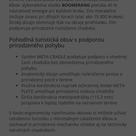
kĺbov. Vyberateľná stielka
BOOMERANG
ponúka 40 %
návratnosť energie pri každom kroku, čím merateľne
znižuje únavu pri dlhých túrach (viac ako 15 000 krokov).
Široký dizajn eliminuje tlak na okraje priehlavku, čím
podporuje prirodzené rozloženie chodidla.
Pohodlná turistická obuv s podporou
prirodzeného pohybu
Systém META-CRADLE poskytuje podporu v strednej
časti chodidla bez obmedzenia prirodzeného
pohybu
Anatomický dizajn umožňuje rozkročenie prstov a
prirodzený pocit v teréne
Pružná konštrukcia napriek ochrannej doske META-
PLATE umožňuje prirodzenú reakciu chodidla
Širšia konštrukcia medzipodrážky (115,3 mm)
prispieva k lepšej stabilite na nerovnom teréne
S touto ergonomicky navrhnutou obuvou si môžete užívať
celodennú turistiku s minimálnym zaťažením kĺbov a
zachovať si prirodzenú mechaniku chôdze aj na technicky
náročných chodníkoch.