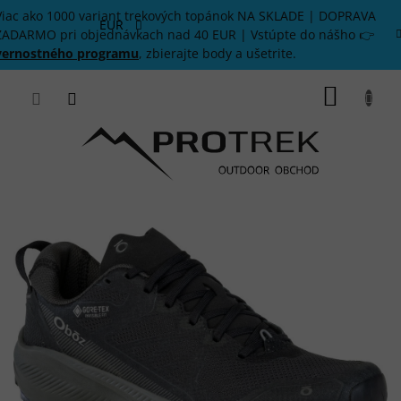
Prejsť
Viac ako 1000 variant trekových topánok NA SKLADE | DOPRAVA
na
EUR
ZADARMO pri objednávkach nad 40 EUR | Vstúpte do nášho 👉
obsah
vernostného programu
, zbierajte body a ušetrite.
NÁKU
KOŠÍK