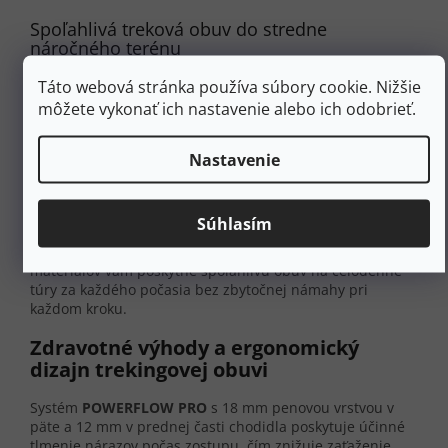
Spoľahlivá treková obuv do stredne
náročného terénu
Táto webová stránka používa súbory cookie. Nižšie
Plne vodoodolná konštrukcia s odvodom potu vďaka
mikroporéznej membránovej štruktúre
môžete vykonať ich nastavenie alebo ich odobrieť.
Výnimočná priľnavosť na mokrom blate vďaka
deformácii mäkkej gumy do nerovného povrchu
Nastavenie
Vynikajúca priľnavosť na mokrých skalách vďaka
pazúrikovitým výstupkom
Stredne vysoký strih (približne 5 - 6 palcov nad
členkom) pre optimálnu oporu
Súhlasím
Premyslená kombinácia ľahkej konštrukcie a odolných
materiálov vám poskytne spoľahlivú obuv na celodenné
túry za každého počasia bez zbytočnej námahy pri
každom kroku.
Zdravotné výhody a ergonomický
dizajn trekingovej obuvi
Systém
POWERFLOW PRO
s 18 mm penovou vrstvou v
päte a 12 mm v prednej časti chodidla poskytuje účinné
tlmenie nárazov počas zostupu, čím znižuje zaťaženie