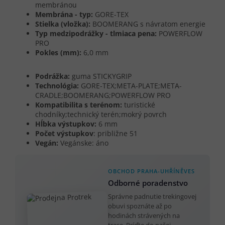
membránou
Membrána - typ:
GORE-TEX
Stielka (vložka):
BOOMERANG s návratom energie
Typ medzipodrážky - tlmiaca pena:
POWERFLOW
PRO
Pokles (mm):
6,0 mm
Podrážka:
guma STICKYGRIP
Technológia:
GORE-TEX;META-PLATE;META-
CRADLE;BOOMERANG;POWERFLOW PRO
Kompatibilita s terénom:
turistické
chodníky;technický terén;mokrý povrch
Hĺbka výstupkov:
6 mm
Počet výstupkov
: približne 51
Vegán:
Vegánske: áno
OBCHOD PRAHA-UHŘÍNĚVES
Odborné poradenstvo
Správne padnutie trekingovej
obuvi spoznáte až po
hodinách strávených na
trase. Príďte do našej