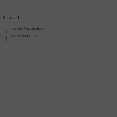
Kontakt
obchod
@
protrek.sk
+420226886364