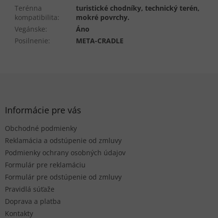
Terénna
turistické chodníky, technický terén,
kompatibilita
:
mokré povrchy.
Vegánske
:
Áno
Posilnenie
:
META-CRADLE
Z
á
p
ä
Informácie pre vás
t
Obchodné podmienky
i
e
Reklamácia a odstúpenie od zmluvy
Podmienky ochrany osobných údajov
Formulár pre reklamáciu
Formulár pre odstúpenie od zmluvy
Pravidlá súťaže
Doprava a platba
Kontakty