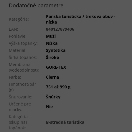
Dodatočné parametre
Pánska turistická / treková obuv -
Kategória
:
nízka
EAN
:
840127879406
Pohlavie
:
Muži
Výška topánky
:
Nízka
Materiál
:
Syntetika
Šírka topánok
:
Široké
Membrána
GORE-TEX
(vodeodolnosť)
:
Farba
:
Čierna
Hmotnosť/pár
751 až 990 g
(g)
:
Šnurovanie
:
Šnúrky
Určené pre
Nie
mačky
:
Kategória
(skupina)
B-stredná turistika
topánok
: