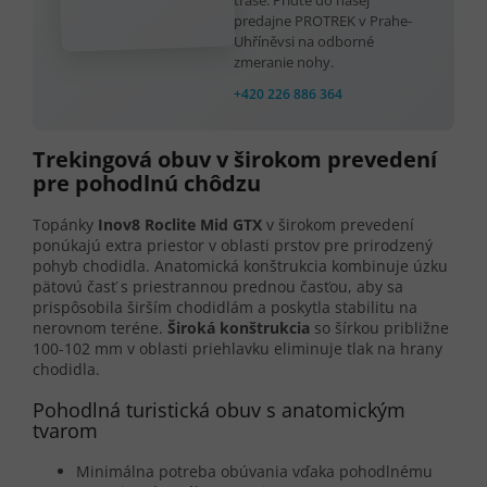
predajne PROTREK v Prahe-
Uhříněvsi na odborné
zmeranie nohy.
+420 226 886 364
Trekingová obuv v širokom prevedení
pre pohodlnú chôdzu
Topánky
Inov8 Roclite Mid GTX
v širokom prevedení
ponúkajú extra priestor v oblasti prstov pre prirodzený
pohyb chodidla. Anatomická konštrukcia kombinuje úzku
pätovú časť s priestrannou prednou časťou, aby sa
prispôsobila širším chodidlám a poskytla stabilitu na
nerovnom teréne.
Široká konštrukcia
so šírkou približne
100-102 mm v oblasti priehlavku eliminuje tlak na hrany
chodidla.
Pohodlná turistická obuv s anatomickým
tvarom
Minimálna potreba obúvania vďaka pohodlnému