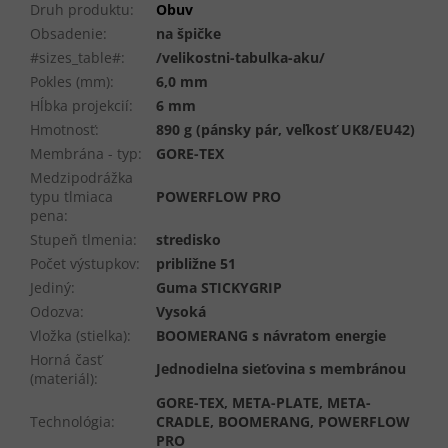
Druh produktu
:
Obuv
Obsadenie
:
na špičke
#sizes_table#
:
/velikostni-tabulka-aku/
Pokles (mm)
:
6,0 mm
Hĺbka projekcií
:
6 mm
Hmotnosť
:
890 g (pánsky pár, veľkosť UK8/EU42)
Membrána - typ
:
GORE-TEX
Medzipodrážka
typu tlmiaca
POWERFLOW PRO
pena
:
Stupeň tlmenia
:
stredisko
Počet výstupkov
:
približne 51
Jediný
:
Guma STICKYGRIP
Odozva
:
Vysoká
Vložka (stielka)
:
BOOMERANG s návratom energie
Horná časť
Jednodielna sieťovina s membránou
(materiál)
:
GORE-TEX, META-PLATE, META-
Technológia
:
CRADLE, BOOMERANG, POWERFLOW
PRO