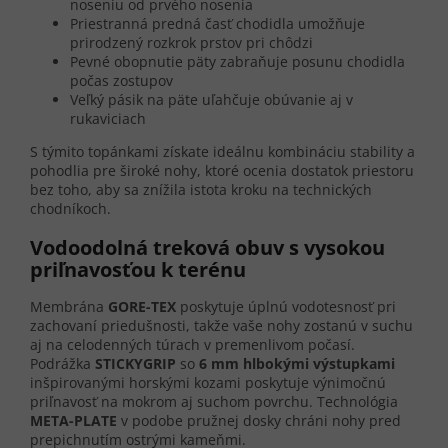
noseniu od prvého nosenia
Priestranná predná časť chodidla umožňuje
prirodzený rozkrok prstov pri chôdzi
Pevné obopnutie päty zabraňuje posunu chodidla
počas zostupov
Veľký pásik na päte uľahčuje obúvanie aj v
rukaviciach
S týmito topánkami získate ideálnu kombináciu stability a
pohodlia pre široké nohy, ktoré ocenia dostatok priestoru
bez toho, aby sa znížila istota kroku na technických
chodníkoch.
Vodoodolná treková obuv s vysokou
priľnavosťou k terénu
Membrána
GORE-TEX
poskytuje úplnú vodotesnosť pri
zachovaní priedušnosti, takže vaše nohy zostanú v suchu
aj na celodenných túrach v premenlivom počasí.
Podrážka
STICKYGRIP
so
6 mm hlbokými výstupkami
inšpirovanými horskými kozami poskytuje výnimočnú
priľnavosť na mokrom aj suchom povrchu. Technológia
META-PLATE
v podobe pružnej dosky chráni nohy pred
prepichnutím ostrými kameňmi.