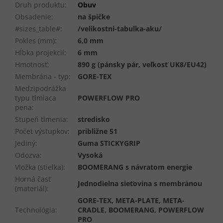
Druh produktu
:
Obuv
Obsadenie
:
na špičke
#sizes_table#
:
/velikostni-tabulka-aku/
Pokles (mm)
:
6,0 mm
Hĺbka projekcií
:
6 mm
Hmotnosť
:
890 g (pánsky pár, veľkosť UK8/EU42)
Membrána - typ
:
GORE-TEX
Medzipodrážka
typu tlmiaca
POWERFLOW PRO
pena
:
Stupeň tlmenia
:
stredisko
Počet výstupkov
:
približne 51
Jediný
:
Guma STICKYGRIP
Odozva
:
Vysoká
Vložka (stielka)
:
BOOMERANG s návratom energie
Horná časť
Jednodielna sieťovina s membránou
(materiál)
:
GORE-TEX, META-PLATE, META-
Technológia
:
CRADLE, BOOMERANG, POWERFLOW
PRO