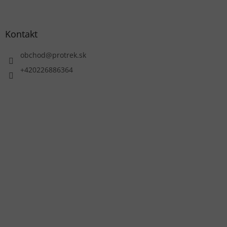
Kontakt
obchod
@
protrek.sk
+420226886364