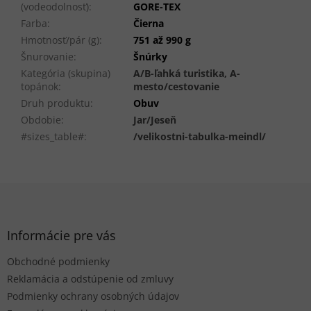
(vodeodolnosť)
:
GORE-TEX
Farba
:
Čierna
Hmotnosť/pár (g)
:
751 až 990 g
Šnurovanie
:
Šnúrky
Kategória (skupina)
A/B-ľahká turistika, A-
topánok
:
mesto/cestovanie
Druh produktu
:
Obuv
Obdobie
:
Jar/Jeseň
#sizes_table#
:
/velikostni-tabulka-meindl/
Z
á
p
ä
Informácie pre vás
t
Obchodné podmienky
i
e
Reklamácia a odstúpenie od zmluvy
Podmienky ochrany osobných údajov