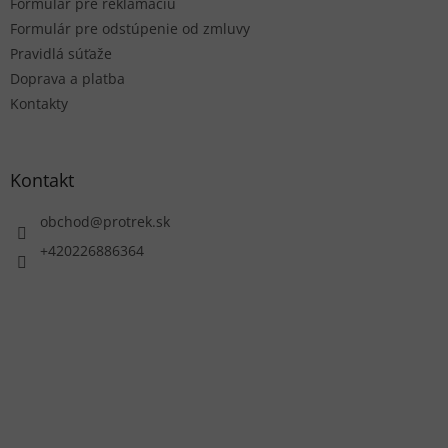
Formulár pre reklamáciu
Formulár pre odstúpenie od zmluvy
Pravidlá súťaže
Doprava a platba
Kontakty
Kontakt
obchod
@
protrek.sk
+420226886364