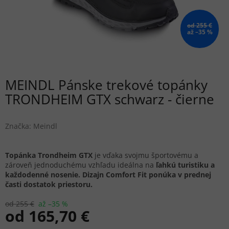
od 255 €
až –35 %
MEINDL Pánske trekové topánky
TRONDHEIM GTX schwarz - čierne
Značka:
Meindl
Topánka
Trondheim GTX
je vďaka svojmu športovému a
zároveň jednoduchému vzhľadu ideálna na
ľahkú turistiku a
každodenné nosenie. Dizajn Comfort Fit ponúka v prednej
časti dostatok priestoru.
od 255 €
až –35 %
od
165,70 €