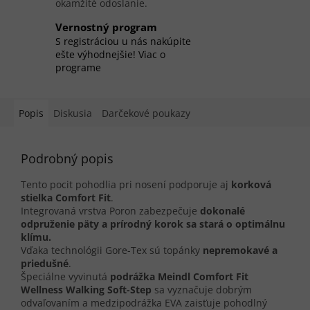
okamžité odoslanie.
Vernostný program
S registráciou u nás nakúpite
ešte výhodnejšie! Viac o
programe
Popis
Diskusia
Darčekové poukazy
Podrobný popis
Tento pocit pohodlia pri nosení podporuje aj
korková
stielka Comfort Fit
.
Integrovaná vrstva Poron zabezpečuje
dokonalé
odpruženie päty a prírodný korok sa stará o optimálnu
klímu.
Vďaka technológii Gore-Tex sú topánky
nepremokavé a
priedušné
.
Špeciálne vyvinutá
podrážka Meindl Comfort Fit
Wellness Walking Soft-Step
sa vyznačuje dobrým
odvaľovaním a medzipodrážka EVA zaisťuje pohodlný