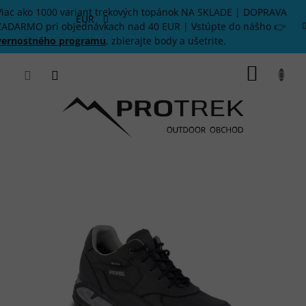
Prejsť
Viac ako 1000 variant trekových topánok NA SKLADE | DOPRAVA
na
EUR
ZADARMO pri objednávkach nad 40 EUR | Vstúpte do nášho 👉
obsah
vernostného programu
, zbierajte body a ušetrite.
NÁKU
KOŠÍK