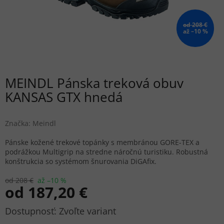
od 208 €
až –10 %
MEINDL Pánska treková obuv
KANSAS GTX hnedá
Značka:
Meindl
Pánske kožené trekové topánky s membránou GORE-TEX a
podrážkou Multigrip na stredne náročnú turistiku. Robustná
konštrukcia so systémom šnurovania DiGAfix.
od 208 €
až –10 %
od
187,20 €
Jednotková
Zvoľte variant
cena: