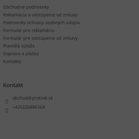
t
Obchodné podmienky
i
e
Reklamácia a odstúpenie od zmluvy
Podmienky ochrany osobných údajov
Formulár pre reklamáciu
Formulár pre odstúpenie od zmluvy
Pravidlá súťaže
Doprava a platba
Kontakty
Kontakt
obchod
@
protrek.sk
+420226886364