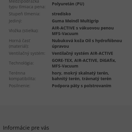
Medzipodrážka
Polyuretán (PU)
typu tlmiaca pena
:
Stupeň tlmenia
:
stredisko
Jediný
:
Guma Meindl Multigrip
AIR-ACTIVE s vákuovou penou
Vložka (stielka)
:
MFS-Vacuum
Horná časť
Nubuková koža Oil s hydrofóbnou
(materiál)
:
úpravou
Ventilačný systém
:
Ventilačný systém AIR-ACTIVE
GORE-TEX, AIR-ACTIVE, DiGAfix,
Technológia
:
MFS-Vacuum
Terénna
hory, mokrý skalnatý terén,
kompatibilita
:
bahnitý terén, trávnatý terén
Posilnenie
:
Podpora päty s polstrovaním
Z
á
p
ä
Informácie pre vás