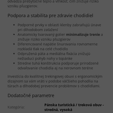
odvádza prebytočné teplo a vlhkosť, čím znižuje riziko
vzniku pľuzgierov.
Podpora a stabilita pre zdravie chodidiel
Podporné prvky v oblasti klenby zabraňujú únave
pri dlhodobom zaťažení
Anatomicky tvarovaný golier
minimalizuje trenie
a
znižuje riziko vzniku pľuzgierov
Diferencované napätie šnurovania rovnomerne
rozkladá tlak na celé chodidlo
Odpružená päta a mediálna fixácia znižujú
nežiaduci pohyb nohy v topánke
Stredne tuhá konštrukcia podporuje prirodzené
odvaľovanie chodidla aj na nerovnom teréne
Investícia do kvalitnej trekingovej obuvi s ergonomickým
dizajnom sa vám vráti v podobe väčšieho pohodlia na
túrach a dlhodobej prevencie problémov s chodidlami.
Dodatočné parametre
Pánska turistická / treková obuv -
Kategória
:
stredná, vysoká