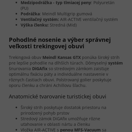
Medzipodrážka - typ tlmiacej peny
: Polyuretán
(PU)
Podrážka
: Meindl Multigrip gumová
Ventilačný systém:
AIR-ACTIVE ventilačný systém
Výška členku:
Stredná (Mid)
Pohodlné nosenie a výber správnej
veľkosti trekingovej obuvi
Trekingová obuv
Meindl Kansas GTX
ponúka široký strih
pre lepšie pohodlie na dlhších túrach. Dômyselný
systém
šnurovania
DiGAfix
so stredovým zámkom zaisťuje
optimálnu fixáciu päty a individuálne nastavenie v
rôznych častiach obuvi. Polstrovaný golier poskytuje
oporu členku a chráni Achillovu šľachu.
Anatomické tvarovanie turistickej obuvi
Široký strih poskytuje dostatok priestoru na
prirodzený pohyb prstov
Stredový zámok DiGAfix umožňuje rôzne
uťahovanie v oblasti nártu a členku
Vložka AIR-ACTIVE s
penou MFS-Vacuum
sa