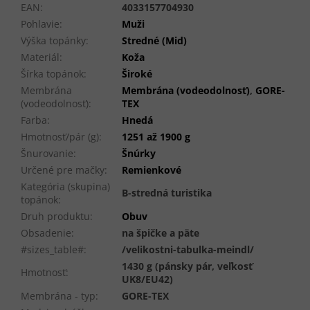
EAN
:
4033157704930
Pohlavie
:
Muži
Výška topánky
:
Stredné (Mid)
Materiál
:
Koža
Šírka topánok
:
Široké
Membrána
Membrána (vodeodolnosť)
,
GORE-
(vodeodolnosť)
:
TEX
Farba
:
Hnedá
Hmotnosť/pár (g)
:
1251 až 1900 g
Šnurovanie
:
Šnúrky
Určené pre mačky
:
Remienkové
Kategória (skupina)
B-stredná turistika
topánok
:
Druh produktu
:
Obuv
Obsadenie
:
na špičke a päte
#sizes_table#
:
/velikostni-tabulka-meindl/
1430 g (pánsky pár, veľkosť
Hmotnosť
:
UK8/EU42)
Membrána - typ
:
GORE-TEX