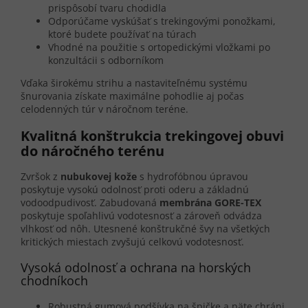
prispôsobí tvaru chodidla
Odporúčame vyskúšať s trekingovými ponožkami,
ktoré budete používať na túrach
Vhodné na použitie s ortopedickými vložkami po
konzultácii s odborníkom
Vďaka širokému strihu a nastaviteľnému systému
šnurovania získate maximálne pohodlie aj počas
celodenných túr v náročnom teréne.
Kvalitná konštrukcia trekingovej obuvi
do náročného terénu
Zvršok z
nubukovej kože
s hydrofóbnou úpravou
poskytuje vysokú odolnosť proti oderu a základnú
vodoodpudivosť. Zabudovaná
membrána GORE-TEX
poskytuje spoľahlivú vodotesnosť a zároveň odvádza
vlhkosť od nôh. Utesnené konštrukčné švy na všetkých
kritických miestach zvyšujú celkovú vodotesnosť.
Vysoká odolnosť a ochrana na horských
chodníkoch
Robustná gumová podšívka na špičke a päte chráni