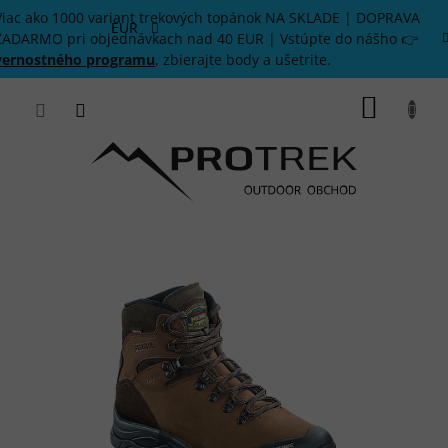
Prejsť
Viac ako 1000 variant trekových topánok NA SKLADE | DOPRAVA
na
EUR
ZADARMO pri objednávkach nad 40 EUR | Vstúpte do nášho 👉
obsah
vernostného programu
, zbierajte body a ušetrite.
NÁKU
KOŠÍK