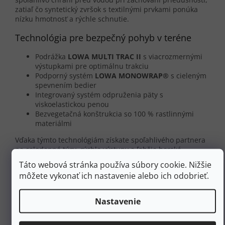
zatiaľ čo syntetický zvršok s textilnými prvkami ponúka
nízku hmotnosť a rýchle schnutie.
Technológia pre bezpečný pohyb v teréne
Podrážka
LOWA MULTI TRAC II
s viacrozmernými
výstupkami pre optimálnu trakciu
Podporný systém
LOWA MONOWRAP®
s cieleným
spevnením bedier
Integrovaný systém odpruženia päty s
viskoelastickou penou
Bezvegetačná konštrukcia so 100 % rastlinnými
materiálmi
Vďaka týmto technológiám získate spoľahlivého partnera
na celodenné túry, rýchle výstupy a ľahšie horské
chodníky, ktorý vám dodá istotu v rôznorodom teréne za
Táto webová stránka používa súbory cookie. Nižšie
každého počasia.
môžete vykonať ich nastavenie alebo ich odobrieť.
Zdravotné výhody a ergonómia
trekingovej obuvi
Nastavenie
Topánky
Innox Pro GTX Mid
sú navrhnuté s ohľadom na