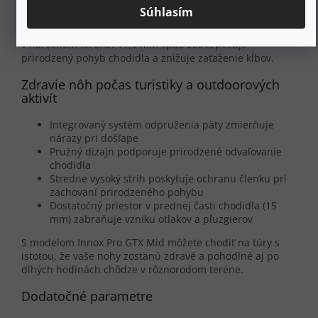
dlhodobé zdravie chodidiel. Systém
MONOWRAP®
Súhlasím
poskytuje cielenú oporu v mediálnej a laterálnej zóne, čo
pomáha udržiavať správnu polohu chodidla pri chôdzi aj
v náročnom teréne. 11,9 mm spád zabezpečuje
prirodzený pohyb chodidla a znižuje zaťaženie kĺbov.
Zdravie nôh počas turistiky a outdoorových
aktivít
Integrovaný systém odpruženia päty zmierňuje
nárazy pri došľape
Pružný dizajn podporuje prirodzené odvaľovanie
chodidla
Stredne vysoký strih poskytuje ochranu členku pri
zachovaní prirodzeného pohybu
Dostatočný priestor v prednej časti chodidla (15
mm) zabraňuje vzniku otlakov a pľuzgierov
S modelom Innox Pro GTX Mid môžete chodiť na túry s
istotou, že vaše nohy zostanú zdravé a pohodlné aj po
dlhých hodinách chôdze v rôznorodom teréne.
Dodatočné parametre