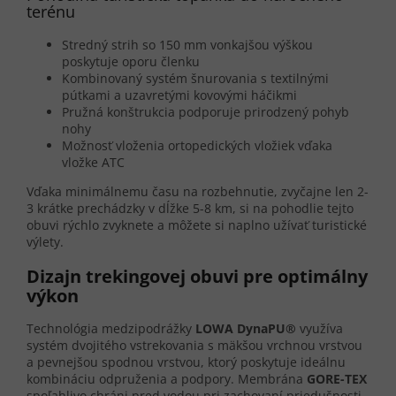
terénu
Stredný strih so 150 mm vonkajšou výškou
poskytuje oporu členku
Kombinovaný systém šnurovania s textilnými
pútkami a uzavretými kovovými háčikmi
Pružná konštrukcia podporuje prirodzený pohyb
nohy
Možnosť vloženia ortopedických vložiek vďaka
vložke ATC
Vďaka minimálnemu času na rozbehnutie, zvyčajne len 2-
3 krátke prechádzky v dĺžke 5-8 km, si na pohodlie tejto
obuvi rýchlo zvyknete a môžete si naplno užívať turistické
výlety.
Dizajn trekingovej obuvi pre optimálny
výkon
Technológia medzipodrážky
LOWA DynaPU®
využíva
systém dvojitého vstrekovania s mäkšou vrchnou vrstvou
a pevnejšou spodnou vrstvou, ktorý poskytuje ideálnu
kombináciu odpruženia a podpory. Membrána
GORE-TEX
spoľahlivo chráni pred vodou pri zachovaní priedušnosti,