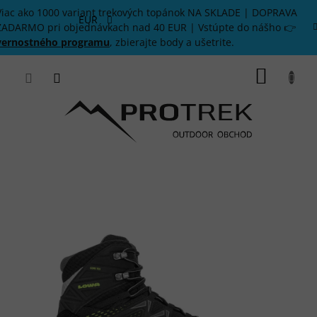
Prejsť
Viac ako 1000 variant trekových topánok NA SKLADE | DOPRAVA
na
EUR
ZADARMO pri objednávkach nad 40 EUR | Vstúpte do nášho 👉
obsah
vernostného programu
, zbierajte body a ušetrite.
NÁKU
KOŠÍK