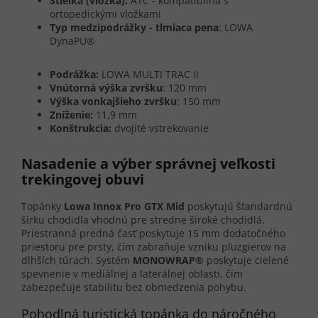
Stielka (vložka):
ATC - kompatibilná s
ortopedickými vložkami
Typ medzipodrážky - tlmiaca pena
: LOWA
DynaPU®
Podrážka:
LOWA MULTI TRAC II
Vnútorná výška zvršku
: 120 mm
Výška vonkajšieho zvršku
: 150 mm
Zníženie:
11,9 mm
Konštrukcia:
dvojité vstrekovanie
Nasadenie a výber správnej veľkosti
trekingovej obuvi
Topánky
Lowa Innox Pro GTX Mid
poskytujú štandardnú
šírku chodidla vhodnú pre stredne široké chodidlá.
Priestranná predná časť poskytuje 15 mm dodatočného
priestoru pre prsty, čím zabraňuje vzniku pľuzgierov na
dlhších túrach. Systém
MONOWRAP®
poskytuje cielené
spevnenie v mediálnej a laterálnej oblasti, čím
zabezpečuje stabilitu bez obmedzenia pohybu.
Pohodlná turistická topánka do náročného