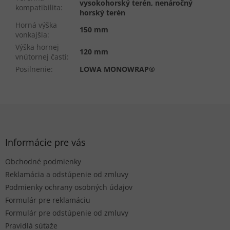
vysokohorský terén, nenáročný
kompatibilita
:
horský terén
Horná výška
150 mm
vonkajšia
:
Výška hornej
120 mm
vnútornej časti
:
Posilnenie
:
LOWA MONOWRAP®
Z
á
p
ä
Informácie pre vás
t
Obchodné podmienky
i
e
Reklamácia a odstúpenie od zmluvy
Podmienky ochrany osobných údajov
Formulár pre reklamáciu
Formulár pre odstúpenie od zmluvy
Pravidlá súťaže