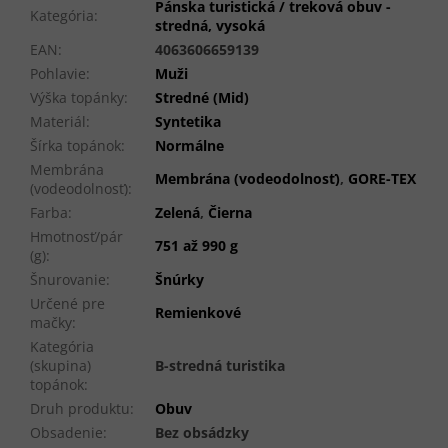
Pánska turistická / treková obuv -
Kategória
:
stredná, vysoká
EAN
:
4063606659139
Pohlavie
:
Muži
Výška topánky
:
Stredné (Mid)
Materiál
:
Syntetika
Šírka topánok
:
Normálne
Membrána
Membrána (vodeodolnosť)
,
GORE-TEX
(vodeodolnosť)
:
Farba
:
Zelená
,
Čierna
Hmotnosť/pár
751 až 990 g
(g)
:
Šnurovanie
:
Šnúrky
Určené pre
Remienkové
mačky
:
Kategória
(skupina)
B-stredná turistika
topánok
:
Druh produktu
:
Obuv
Obsadenie
:
Bez obsádzky