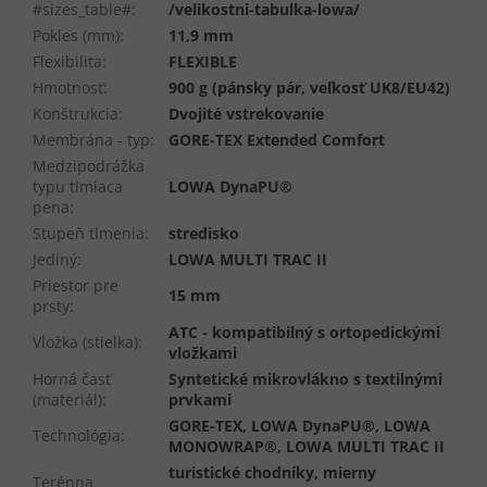
#sizes_table#
:
/velikostni-tabulka-lowa/
Pokles (mm)
:
11,9 mm
Flexibilita
:
FLEXIBLE
Hmotnosť
:
900 g (pánsky pár, veľkosť UK8/EU42)
Konštrukcia
:
Dvojité vstrekovanie
Membrána - typ
:
GORE-TEX Extended Comfort
Medzipodrážka
typu tlmiaca
LOWA DynaPU®
pena
:
Stupeň tlmenia
:
stredisko
Jediný
:
LOWA MULTI TRAC II
Priestor pre
15 mm
prsty
:
ATC - kompatibilný s ortopedickými
Vložka (stielka)
:
vložkami
Horná časť
Syntetické mikrovlákno s textilnými
(materiál)
:
prvkami
GORE-TEX, LOWA DynaPU®, LOWA
Technológia
:
MONOWRAP®, LOWA MULTI TRAC II
turistické chodníky, mierny
Terénna