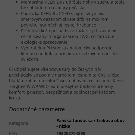
Membrána KEEN.DRY udržuje nohy v suchu a teple
bez ohľadu na rozmary počasia
Podrážka KEEN.RUGGED s agresívnym viac
smerovým dezénom skvele drží na mokrom
povrchu, sutinách aj lesnej hrabance
Prémiová koža pochádza z kožiarskych závodov
certifikovaných organizáciou LWG, čo zaručuje
ekologické spracovanie
Vyberateľná PU stielka anatomicky podporuje
klenbu chodidla a prispieva k celkovému pocitu
sviežosti
Či už plánujete víkendové túry do českých hôr,
prechádzky so psom v náročnom lesnom teréne, alebo
hľadáte robustnú voľnočasovú obuv na cestovanie, Keen
Targhee IV WP WIDE vám poskytne bezkonkurenčný
komfort, priestor, bezpečnosť a odolnosť pri každom
kroku.
Dodatočné parametre
Pánska turistická / treková obuv
Kategória
:
- nízka
EAN
:
195208704390