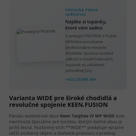
PREDAJŇA PRAHA-
UHŘÍNĚVES
Nájdite si topánky,
ktoré vám sadnú
V predajni PROTREK v Prahe-
Uhříněvsi ponúkame
profesionálne meranie
chodidiel. Správne zvolená
veľkosť a model trekových
topánok sú základom
pohodlnej túry.
+420 226 886 364
Varianta WIDE pre široké chodidlá a
revolučné spojenie KEEN.FUSION
Pánska outdoorová obuv
Keen Targhee IV WP WIDE
bola
navrhnutá špeciálne pre turistov, ktorým bežná obuv je
príliš tesná. Rozšírený strih **WIDE** poskytuje výrazne
väčší vnútorný objem a dostatok priestoru v prednej