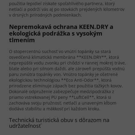
použitia lepidiel získate spoľahlivého partnera, ktorý
netlačí a podrží vás aj po stovkách prejdených kilometrov
v drsných prírodných podmienkach.
Nepremokavá ochrana KEEN.DRY a
ekologická podrážka s vysokým
tlmením
O stopercentnú suchosť vo vnútri topánky sa stará
osvedčená klimatická membrána **KEEN.DRY**, ktorá
neprepúšťa vodu zvonku pri chôdzi v rannej mokrej tráve,
blate alebo pri silnom daždi, ale zároveň prepúšťa vodnú
paru zvnútra topánky von. Vnútro topánky je ošetrené
ekologickou technológiou **Eco Anti-Odor**, ktorá
prirodzene eliminuje zápach bez použitia ťažkých kovov.
Dokonalé odpruženie zabezpečuje medzipodrážka z
priamo vstrekovanej PU peny **LuftCell**, ktorá si
zachováva svoju pružnosť, netlačí a unaveným kĺbom
dodáva stabilitu a mäkkosť pri každom kroku.
Technická turistická obuv s dôrazom na
udržateľnosť