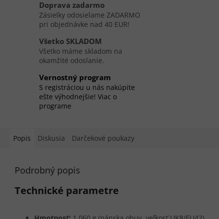
Doprava zadarmo
Zásielky odosielame ZADARMO
pri objednávke nad 40 EUR!
Všetko SKLADOM
Všetko máme skladom na
okamžité odoslanie.
Vernostný program
S registráciou u nás nakúpite
ešte výhodnejšie! Viac o
programe
Popis
Diskusia
Darčekové poukazy
Podrobný popis
Technické parametre
Hmotnosť:
1 060 g (pánska obuv, veľkosť UK8/EU42)