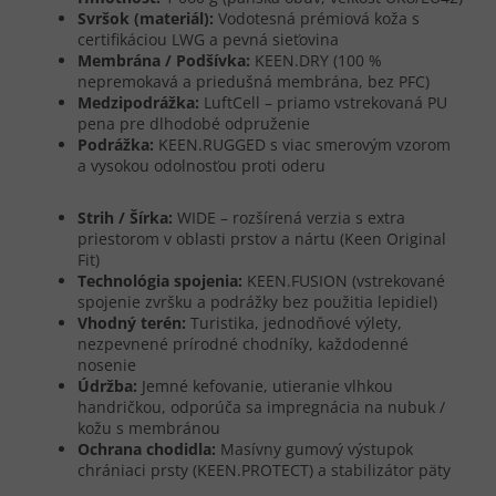
Svršok (materiál):
Vodotesná prémiová koža s
certifikáciou LWG a pevná sieťovina
Membrána / Podšívka:
KEEN.DRY (100 %
nepremokavá a priedušná membrána, bez PFC)
Medzipodrážka:
LuftCell – priamo vstrekovaná PU
pena pre dlhodobé odpruženie
Podrážka:
KEEN.RUGGED s viac smerovým vzorom
a vysokou odolnosťou proti oderu
Strih / Šírka:
WIDE – rozšírená verzia s extra
priestorom v oblasti prstov a nártu (Keen Original
Fit)
Technológia spojenia:
KEEN.FUSION (vstrekované
spojenie zvršku a podrážky bez použitia lepidiel)
Vhodný terén:
Turistika, jednodňové výlety,
nezpevnené prírodné chodníky, každodenné
nosenie
Údržba:
Jemné kefovanie, utieranie vlhkou
handričkou, odporúča sa impregnácia na nubuk /
kožu s membránou
Ochrana chodidla:
Masívny gumový výstupok
chrániaci prsty (KEEN.PROTECT) a stabilizátor päty