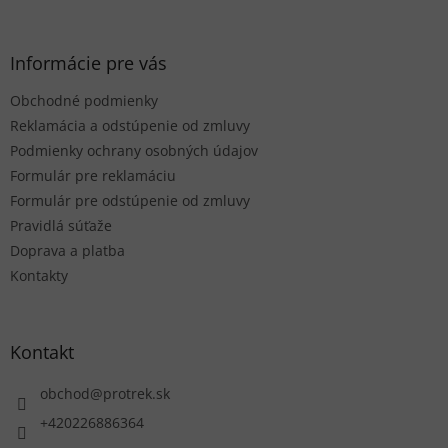
á
p
ä
Informácie pre vás
t
Obchodné podmienky
i
e
Reklamácia a odstúpenie od zmluvy
Podmienky ochrany osobných údajov
Formulár pre reklamáciu
Formulár pre odstúpenie od zmluvy
Pravidlá súťaže
Doprava a platba
Kontakty
Kontakt
obchod
@
protrek.sk
+420226886364