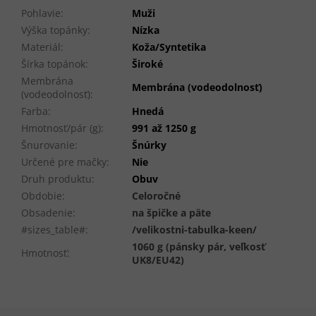
Pohlavie
:
Muži
Výška topánky
:
Nízka
Materiál
:
Koža/Syntetika
Šírka topánok
:
Široké
Membrána
Membrána (vodeodolnosť)
(vodeodolnosť)
:
Farba
:
Hnedá
Hmotnosť/pár (g)
:
991 až 1250 g
Šnurovanie
:
Šnúrky
Určené pre mačky
:
Nie
Druh produktu
:
Obuv
Obdobie
:
Celoročné
Obsadenie
:
na špičke a päte
#sizes_table#
:
/velikostni-tabulka-keen/
1060 g (pánsky pár, veľkosť
Hmotnosť
:
UK8/EU42)
Z