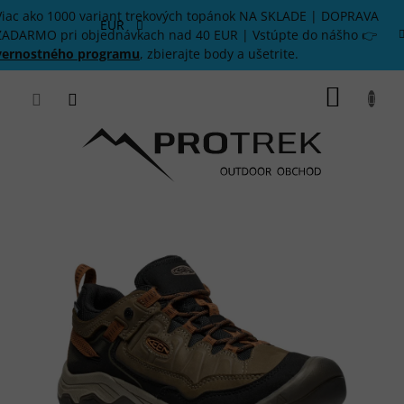
Prejsť
Viac ako 1000 variant trekových topánok NA SKLADE | DOPRAVA
na
EUR
ZADARMO pri objednávkach nad 40 EUR | Vstúpte do nášho 👉
obsah
vernostného programu
, zbierajte body a ušetrite.
NÁKU
KOŠÍK