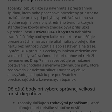
Topánky Icebug Haze sú navrhnuté s priestrannou
špičkou, ktorá nohe ponecháva prirodzený priestor na
rozloženie prstov pri pohybe vpred. Vďaka tomu sú
vhodné najmä pre nohy stredného tvaru, u ktorých
štandardné kopyto iných značiek býva príliš úzke
v prednej časti.
Uzáver BOA Fit System
nahrádza
tradičné šnúrky otočným kolieskom, ktoré umožňuje
presné a rýchle nastavenie utiahnutia po celej dĺžke
nártu bez nutnosti vyzutia alebo zastavenia na trase.
Systém BOA pracuje s oceľovým lankom vedeným cez
vodiace body, vďaka čomu tlak pri uťahovaní rozloží
rovnomerne. Drop 7 mm zabezpečuje prirodzené
postavenie chodidla s miernym zdvihnutím päty, ktoré
zodpovedá klasickému siluetu turistickej obuvi
a nevyžaduje adaptáciu pre používateľov
prechádzajúcich z konvenčných topánok.
Dôležité body pri výbere správnej veľkosti
turistickej obuvi
Topánky skúšajte s
trekovými ponožkami
, ktoré
plánujete pri turistike skutočne nosiť