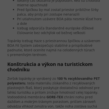
Ideálny čas skúšania je popoludní, keď sú chodidlá
mierne opuchnuté
Pred špičkou by mal zostať priestor približne šírky
palca, aby prsty pri zostupe nenarazili
Pri utiahnutom uzávere BOA päta nesmie kĺzať hore
a dole
Icebug odporúča štandardné európske dĺžkové
číslovanie bez odchýlok od bežnej veľkosti
Topánky Icebug Haze s priestrannou špičkou a uzáverom
BOA Fit System zabezpečujú stabilné a prispôsobivé
padnutie, ktoré oceníte najmä na celodenných túrach
s premenlivým terénom.
Konštrukcia a výkon na turistickom
chodníku
Zvršok topánky je vyrobený zo
100 % recyklovaného PET
polyesteru
, teda materiálu získaného z recyklovaných
plastových fliaš, ktorý poskytuje dostatočnú odolnosť pre
ľahkú turistiku a pritom znižuje hmotnosť celej topánky.
Vodoodolná membrána
GORE-TEX
chráni nohu pred
dažďom a mokrým trávnym porastom, pričom zároveň
odvádza vlhkosť zvnútra von, takže noha zostáva suchá