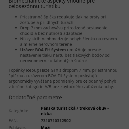
Biomechanické aspekty vhodné pre
celosezónnu turistiku
Priestranná špička redukuje tlak na prsty pri
zostupe a pri dlhých túrach
Drop 7 mm zachováva prirodzené postavenie
chodidla bez nutnosti adaptácie
Nízky strih neobmedzuje pohyb členka na rovnom
a mierne nerovnom teréne
Uzáver BOA Fit System
umožňuje presné
nastavenie tlaku nártu bez tlakových bodov od
nerovnomerne utiahnutých šnúrok
Topánky Icebug Haze GTX s dropom 7 mm, priestrannou
špičkou a uzáverom BOA Fit System poskytujú
ergonomicky vyvážené podmienky pre celodenný pohyb
v teréne kategórie A/B bez zbytočného zaťaženia nohy.
Dodatočné parametre
Pánska turistická / treková obuv -
Kategória
:
nízka
EAN
:
7310710312502
Pohlavie
:
Muži