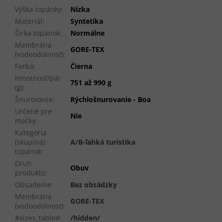
Výška topánky
:
Nízka
Materiál
:
Syntetika
Šírka topánok
:
Normálne
Membrána
GORE-TEX
(vodeodolnosť)
:
Farba
:
Čierna
Hmotnosť/pár
751 až 990 g
(g)
:
Šnurovanie
:
Rýchlošnurovanie - Boa
Určené pre
Nie
mačky
:
Kategória
(skupina)
A/B-ľahká turistika
topánok
:
Druh
Obuv
produktu
:
Obsadenie
:
Bez obsádzky
Membrána
GORE-TEX
(vodoodolnosť)
:
#sizes_table#
:
/hidden/