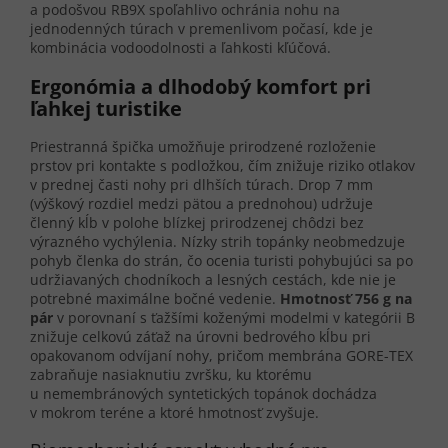
a podošvou RB9X spoľahlivo ochránia nohu na
jednodenných túrach v premenlivom počasí, kde je
kombinácia vodoodolnosti a ľahkosti kľúčová.
Ergonómia a dlhodobý komfort pri
ľahkej turistike
Priestranná špička umožňuje prirodzené rozloženie
prstov pri kontakte s podložkou, čím znižuje riziko otlakov
v prednej časti nohy pri dlhších túrach. Drop 7 mm
(výškový rozdiel medzi pätou a prednohou) udržuje
členný kĺb v polohe blízkej prirodzenej chôdzi bez
výrazného vychýlenia. Nízky strih topánky neobmedzuje
pohyb členka do strán, čo ocenia turisti pohybujúci sa po
udržiavaných chodníkoch a lesných cestách, kde nie je
potrebné maximálne bočné vedenie.
Hmotnosť 756 g na
pár
v porovnaní s ťažšími koženými modelmi v kategórii B
znižuje celkovú záťaž na úrovni bedrového kĺbu pri
opakovanom odvíjaní nohy, pričom membrána GORE-TEX
zabraňuje nasiaknutiu zvršku, ku ktorému
u nemembránových syntetických topánok dochádza
v mokrom teréne a ktoré hmotnosť zvyšuje.