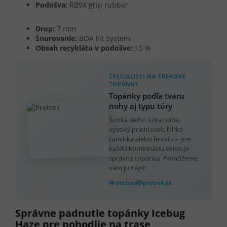
Podošva:
RB9X grip rubber
Drop:
7 mm
Šnurovanie:
BOA Fit System
Obsah recyklátu v podošve:
15 %
ŠPECIALISTI NA TREKOVÉ
TOPÁNKY
Topánky podľa tvaru
nohy aj typu túry
Široká alebo úzka noha,
vysoký priehlavok, ľahká
turistika alebo ferrata – pre
každú kombináciu existuje
správna topánka. Pomôžeme
vám ju nájsť.
✉ obchod@protrek.sk
Správne padnutie topánky Icebug
Haze pre pohodlie na trase