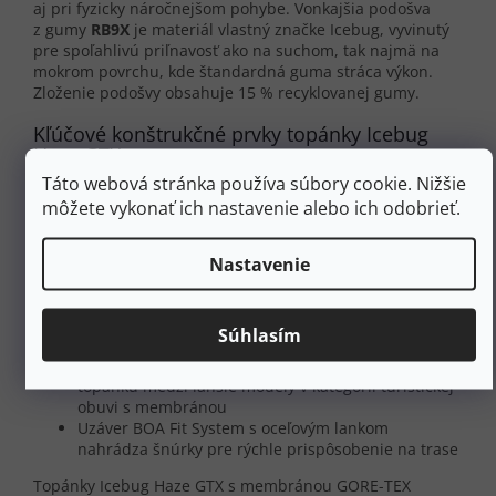
aj pri fyzicky náročnejšom pohybe. Vonkajšia podošva
z gumy
RB9X
je materiál vlastný značke Icebug, vyvinutý
pre spoľahlivú priľnavosť ako na suchom, tak najmä na
mokrom povrchu, kde štandardná guma stráca výkon.
Zloženie podošvy obsahuje 15 % recyklovanej gumy.
Kľúčové konštrukčné prvky topánky Icebug
Haze GTX
Táto webová stránka používa súbory cookie. Nižšie
Membrána GORE-TEX
zabezpečuje vodoodolnosť
môžete vykonať ich nastavenie alebo ich odobrieť.
pri zachovaní priedušnosti
Podošva
RB9X grip rubber
poskytuje trakciu na
mokrých kameňoch, koreňoch aj lesných cestách
Nastavenie
Zvršok zo 100 % recyklovaného PET polyesteru
kombinuje nízku hmotnosť s rozumnou odolnosťou
Drop 7 mm zodpovedá klasickému turistickému
Súhlasím
profilu, vhodný na prechod z konvenčných topánok
Hmotnosť páru 756 g vo veľkosti UK8/EU42 radí
topánku medzi ľahšie modely v kategórii turistickej
obuvi s membránou
Uzáver BOA Fit System s oceľovým lankom
nahrádza šnúrky pre rýchle prispôsobenie na trase
Topánky Icebug Haze GTX s membránou GORE-TEX