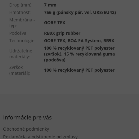
Drop (mm)
:
7 mm
Hmotnosť
:
756 g (pánsky pár, veľ. UK8/EU42)
Membrána -
GORE-TEX
typ
:
Podošva
:
RB9X grip rubber
Technológie
:
GORE-TEX, BOA Fit System, RB9X
100 % recyklovaný PET polyester
Udržateľné
(zvršok), 15 % recyklovaná guma
materiály
:
(podošva)
Zvršok
100 % recyklovaný PET polyester
(materiál)
:
Z
á
p
ä
Informácie pre vás
t
Obchodné podmienky
i
e
Reklamácia a odstúpenie od zmluvy