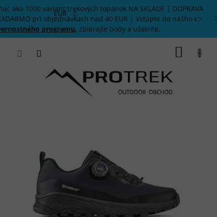
Prejsť
Viac ako 1000 variant trekových topánok NA SKLADE | DOPRAVA
na
EUR
ZADARMO pri objednávkach nad 40 EUR | Vstúpte do nášho 👉
obsah
vernostného programu
, zbierajte body a ušetrite.
NÁKU
KOŠÍK