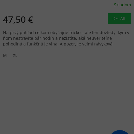
Skladom
47,50 €
DETAIL
Na prvý pohľad celkom obyčajné tričko – ale len dovtedy, kým v
ňom nestrávite pár hodín a nezistíte, aká neuveriteľne
pohodlná a funkčná je vlna. A pozor, je veľmi návyková!
M
XL