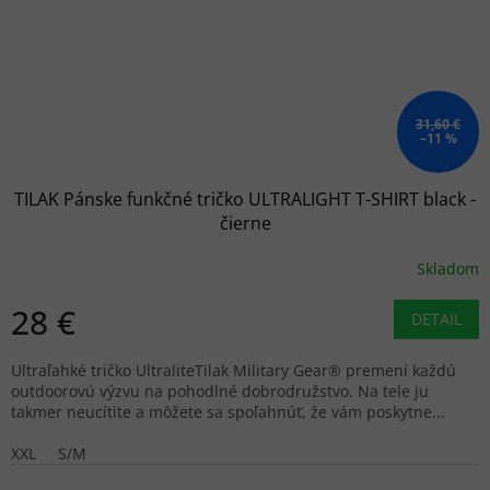
31,60 €
–11 %
TILAK Pánske funkčné tričko ULTRALIGHT T-SHIRT black -
čierne
Skladom
28 €
DETAIL
Ultraľahké tričko UltraliteTilak Military Gear® premení každú
outdoorovú výzvu na pohodlné dobrodružstvo. Na tele ju
takmer neucítite a môžete sa spoľahnúť, že vám poskytne...
XXL
S/M