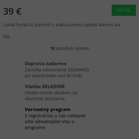
39 €
DETAIL
Ľahká funkčná bielizeň z exkluzívneho úpletu Merino Air.
XXL
18
položiek celkom
O
v
l
Doprava zadarmo
á
Zásielky odosielame ZADARMO
d
pri objednávke nad 40 EUR!
a
c
Všetko SKLADOM
i
Všetko máme skladom na
e
okamžité odoslanie.
p
r
Vernostný program
v
S registráciou u nás nakúpite
k
ešte výhodnejšie! Viac o
y
programe
v