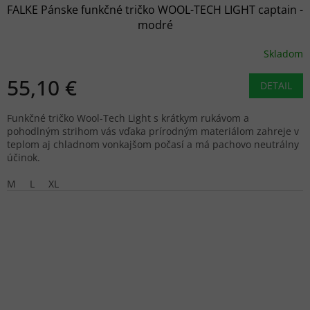
FALKE Pánske funkčné tričko WOOL-TECH LIGHT captain -
modré
Skladom
55,10 €
DETAIL
Funkčné tričko Wool-Tech Light s krátkym rukávom a
pohodlným strihom vás vďaka prírodným materiálom zahreje v
teplom aj chladnom vonkajšom počasí a má pachovo neutrálny
účinok.
M
L
XL