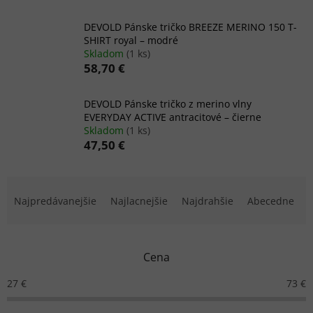
DEVOLD Pánske tričko BREEZE MERINO 150 T-
SHIRT royal – modré
Skladom
(1 ks)
58,70 €
DEVOLD Pánske tričko z merino vlny
EVERYDAY ACTIVE antracitové – čierne
Skladom
(1 ks)
47,50 €
R
a
Najpredávanejšie
Najlacnejšie
Najdrahšie
Abecedne
d
e
n
Cena
i
e
27
€
73
€
p
r