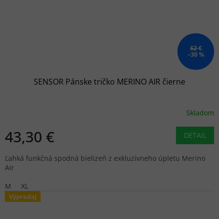
62 €
–30 %
SENSOR Pánske tričko MERINO AIR čierne
Skladom
43,30 €
DETAIL
Ľahká funkčná spodná bielizeň z exkluzívneho úpletu Merino
Air
M
XL
Výpredaj