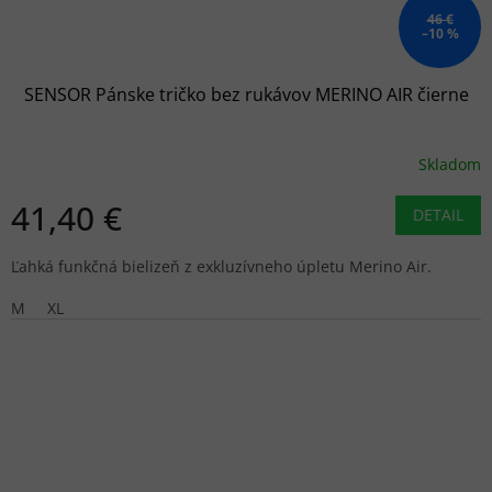
46 €
–10 %
SENSOR Pánske tričko bez rukávov MERINO AIR čierne
Skladom
41,40 €
DETAIL
Ľahká funkčná bielizeň z exkluzívneho úpletu Merino Air.
M
XL