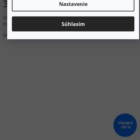
32,80 €
DETAIL
Nastavenie
Základná vrstva Ultralight Cool pomáha udržiavať nízku teplotu
jadra, aby vaše telo počas aktivity získalo viac energie.
Súhlasím
M
L
XL
110,40 €
–50 %