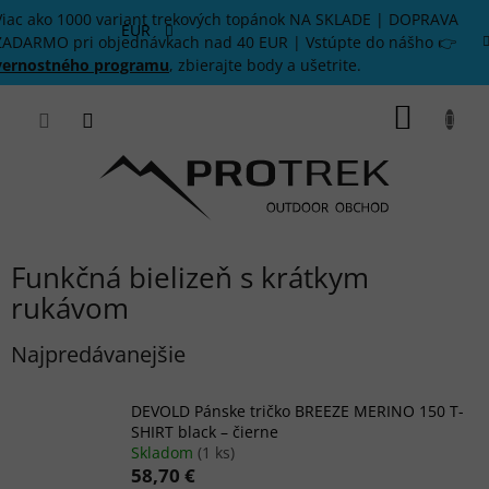
Prejsť
Viac ako 1000 variant trekových topánok NA SKLADE | DOPRAVA
na
EUR
ZADARMO pri objednávkach nad 40 EUR | Vstúpte do nášho 👉
obsah
vernostného programu
, zbierajte body a ušetrite.
NÁKU
KOŠÍK
Funkčná bielizeň s krátkym
rukávom
Najpredávanejšie
DEVOLD Pánske tričko BREEZE MERINO 150 T-
SHIRT black – čierne
Skladom
(1 ks)
58,70 €