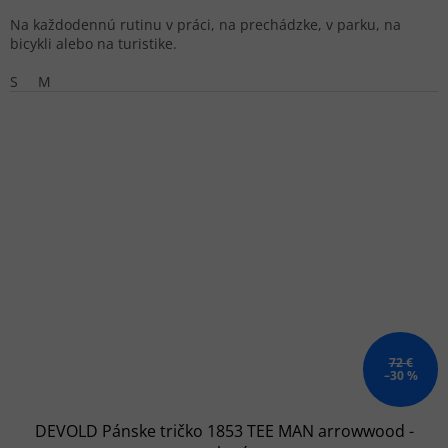
Na každodennú rutinu v práci, na prechádzke, v parku, na
bicykli alebo na turistike.
S
M
72 €
–30 %
DEVOLD Pánske tričko 1853 TEE MAN arrowwood -