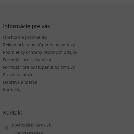
ý
p
Z
i
á
s
p
u
ä
Informácie pre vás
t
Obchodné podmienky
i
e
Reklamácia a odstúpenie od zmluvy
Podmienky ochrany osobných údajov
Formulár pre reklamáciu
Formulár pre odstúpenie od zmluvy
Pravidlá súťaže
Doprava a platba
Kontakty
Kontakt
obchod
@
protrek.sk
+420226886364