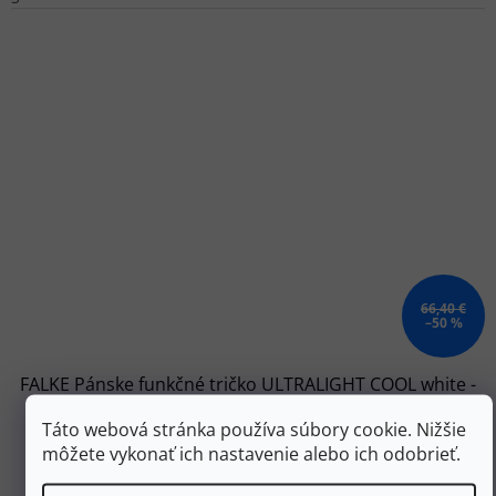
66,40 €
–50 %
FALKE Pánske funkčné tričko ULTRALIGHT COOL white -
biele
Táto webová stránka používa súbory cookie. Nižšie
môžete vykonať ich nastavenie alebo ich odobrieť.
Skladom