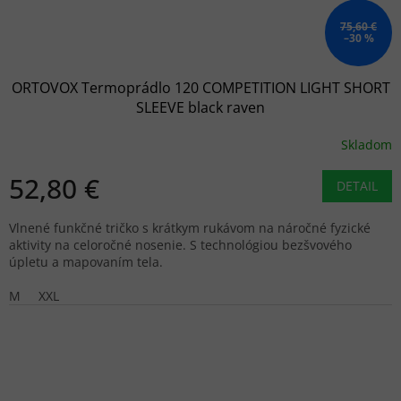
75,60 €
–30 %
ORTOVOX Termoprádlo 120 COMPETITION LIGHT SHORT
SLEEVE black raven
Skladom
52,80 €
DETAIL
Vlnené funkčné tričko s krátkym rukávom na náročné fyzické
aktivity na celoročné nosenie. S technológiou bezšvového
úpletu a mapovaním tela.
M
XXL