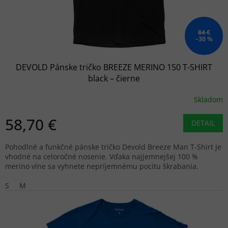
u
k
t
o
84 €
–30 %
v
DEVOLD Pánske tričko BREEZE MERINO 150 T-SHIRT
black – čierne
Skladom
58,70 €
DETAIL
Pohodlné a funkčné pánske tričko Devold Breeze Man T-Shirt je
vhodné na celoročné nosenie. Vďaka najjemnejšej 100 %
merino vlne sa vyhnete nepríjemnému pocitu škrabania.
S
M