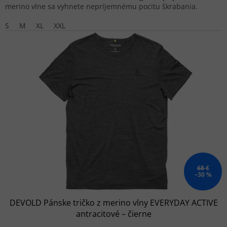
merino vlne sa vyhnete nepríjemnému pocitu škrabania.
S
M
XL
XXL
68 €
–30 %
DEVOLD Pánske tričko z merino vlny EVERYDAY ACTIVE
antracitové – čierne