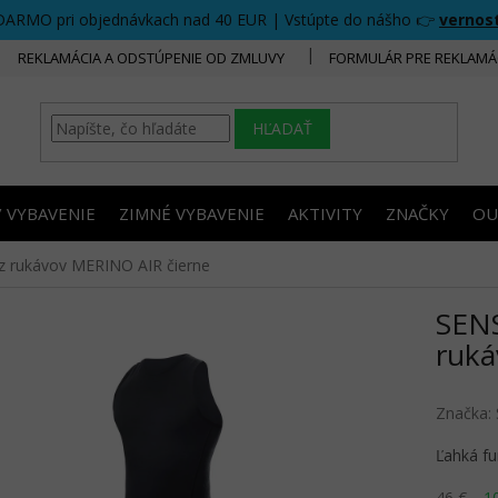
DARMO pri objednávkach nad 40 EUR | Vstúpte do nášho 👉
vernos
REKLAMÁCIA A ODSTÚPENIE OD ZMLUVY
FORMULÁR PRE REKLAMÁ
HĽADAŤ
/ VYBAVENIE
ZIMNÉ VYBAVENIE
AKTIVITY
ZNAČKY
OU
z rukávov MERINO AIR čierne
SENS
ruká
Značka:
Ľahká fu
46 €
–1