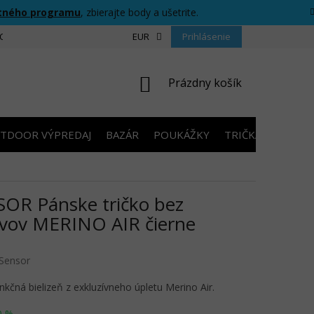
tného programu
, zbierajte body a ušetrite.
CIU
FORMULÁR PRE ODSTÚPENIE OD ZMLUVY
EUR
Prihlásenie
PRAVIDLÁ SÚŤAŽ
NÁKUPNÝ
Prázdny košík
KOŠÍK
TDOOR VÝPREDAJ
BAZÁR
POUKÁŽKY
TRIČKÁ S POTLA
OR Pánske tričko bez
vov MERINO AIR čierne
Sensor
nkčná bielizeň z exkluzívneho úpletu Merino Air.
0 %