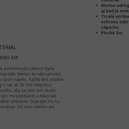
Merino udržu
aj keď je mo
Trvalá antiba
ochrana zabr
zápachu
Ploché švy
TERIÁL
INO AIR
a znesiteľnejšia ľahkosť bytia.
oprádlo Merino Air vám umožní
 si šport naplno. Každý deň zvládne
ý z nás až 20 000 nádychov.
voľte, aby sa vaše telo dusilo.
ajte mu priedušné a dokonale
dlné oblečenie. Doprajte mu to,
otrebuje. Do toho Merino Air!