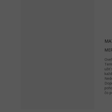
MA
MER
Oveľ
Term
užiť
každ
Nedo
Dopr
poho
čo p