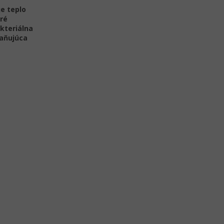
je teplo
kré
kteriálna
aňujúca