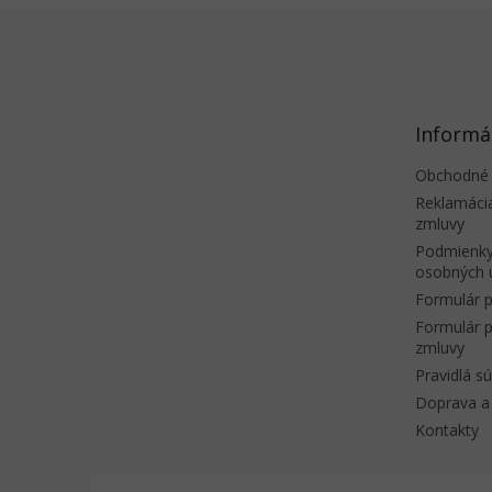
Z
á
p
ä
t
Informá
i
e
Obchodné
Reklamáci
zmluvy
Podmienky
osobných 
Formulár p
Formulár p
zmluvy
Pravidlá s
Doprava a 
Kontakty