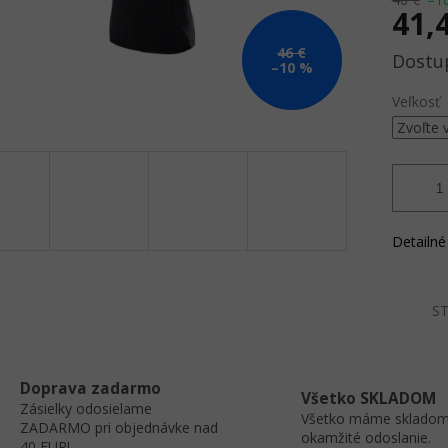
41,
46 €
Jednotk
–10 %
cena:
Veľkosť
Detailné
ST
Doprava zadarmo
Všetko SKLADOM
Zásielky odosielame
Všetko máme skladom
ZADARMO pri objednávke nad
okamžité odoslanie.
40 EUR!