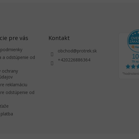
cie pre vás
Kontakt
 podmienky
obchod
@
protrek.sk
a a odstúpenie od
+420226886364
 ochrany
údajov
re reklamáciu
re odstúpenie od
úťaže
platba