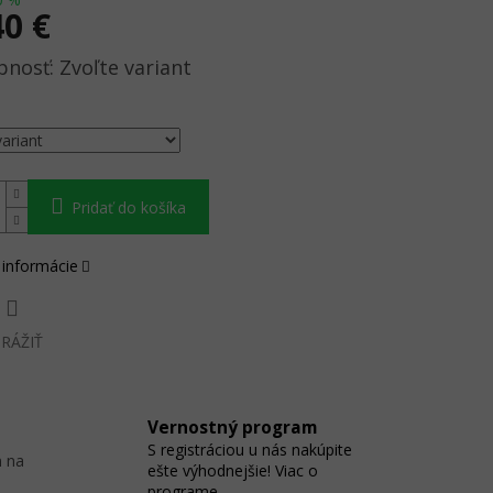
40 €
ová
Zvoľte variant
Pridať do košíka
 informácie
RÁŽIŤ
Vernostný program
S registráciou u nás nakúpite
 na
ešte výhodnejšie! Viac o
programe