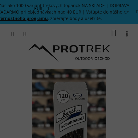
Prejsť
Viac ako 1000 variant trekových topánok NA SKLADE | DOPRAVA
na
EUR
ZADARMO pri objednávkach nad 40 EUR | Vstúpte do nášho 👉
obsah
vernostného programu
, zbierajte body a ušetrite.
NÁKU
KOŠÍK