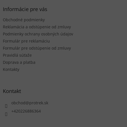
p
ä
Informácie pre vás
t
Obchodné podmienky
i
e
Reklamácia a odstúpenie od zmluvy
Podmienky ochrany osobných údajov
Formulár pre reklamáciu
Formulár pre odstúpenie od zmluvy
Pravidlá súťaže
Doprava a platba
Kontakty
Kontakt
obchod
@
protrek.sk
+420226886364