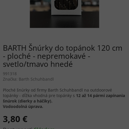
BARTH Šnúrky do topánok 120 cm
- ploché - nepremokavé -
svetlo/tmavo hnedé
991318
Značka:
Barth Schuhbandl
Ploché šnúrky od firmy Barth Schuhbandl na outdoorové
topánky - dĺžka vhodná pre topánky s
12 až 14 pármi zapínania
šnúrok (dierky a háčiky).
Vodoodolná úprava.
3,80 €
Jednotková