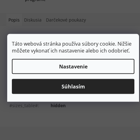
Popis
Diskusia
Darčekové poukazy
Podrobný popis
Táto webová stránka používa súbory cookie. Nižšie
môžete vykonať ich nastavenie alebo ich odobrieť.
Popis produktu nie je dostupný
Dodatočné parametre
Nastavenie
Kategória
:
Šnúrky
EAN
:
4018336718359
Súhlasím
Farba
:
Hnedá
Dĺžka šnúrok (cm)
:
120
#sizes_table#
:
hidden
Z
á