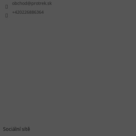
obchod
@
protrek.sk
+420226886364
Sociální sítě