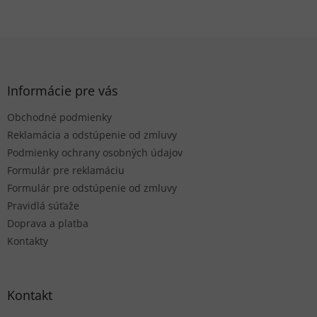
Z
á
p
ä
Informácie pre vás
t
Obchodné podmienky
i
e
Reklamácia a odstúpenie od zmluvy
Podmienky ochrany osobných údajov
Formulár pre reklamáciu
Formulár pre odstúpenie od zmluvy
Pravidlá súťaže
Doprava a platba
Kontakty
Kontakt