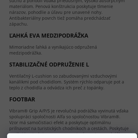
suchu a pohodlí vďaka priedušným, vysoko absorpčným
materiálom. Penová konštrukcia poskytuje tlmenie
nárazov, pohodlie a úľavu pre unavené nohy.
Antibakteriálny povrch tiež pomáha predchádzať
zápachu.
ĽAHKÁ EVA MEDZIPODRÁŽKA
Mimoriadne ľahká a vynikajúco odpružená
medzipodrážka.
STABILIZAČNÉ ODPRUŽENIE L
Ventilačný L-cushion so zabudovanými vzduchovými
kanálikmi pod chodidlom. Systém rýchlo odparuje pot a
teplo z chodidla a odvádza ich preč z topánky.
FOOTBAR
Vibram® Grip A/P/S je revolučná podrážka vyvinutá vďaka
spolupráci spoločnosti Alfa so spoločnosťou Vibram®.
Vzor má samočistiaci efekt a poskytuje optimálnu
priľnavosť na turistických chodníkoch a cestách. Poskytuje
vynikajúcu trakciu na nerovnom teréne a tvar podrážky