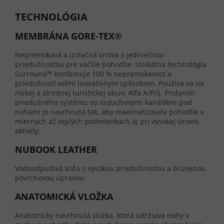
TECHNOLÓGIA
MEMBRÁNA GORE-TEX®
Nepremokavá a izolačná vrstva s jedinečnou
priedušnosťou pre väčšie pohodlie. Unikátna technológia
Surround™ kombinuje 100 % nepremokavosť a
priedušnosť veľmi inovatívnym spôsobom. Používa sa na
nízkej a strednej turistickej obuvi Alfa A/P/S. Pridaním
priedušného systému so vzduchovými kanálikmi pod
nohami je navrhnutá tak, aby maximalizovala pohodlie v
miernych až teplých podmienkach aj pri vysokej úrovni
aktivity.
NUBOOK LEATHER
Vodoodpudivá koža s vysokou priedušnosťou a brúsenou
povrchovou úpravou.
ANATOMICKÁ VLOŽKA
Anatomicky navrhnutá vložka, ktorá udržiava nohy v