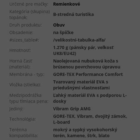
Určené pre mačky
:
Remienkové
Kategória (skupina)
B-stredná turistika
topánok
:
Druh produktu
:
Obuv
Obsadenie
:
na špičke
#sizes_table#
:
/velikostni-tabulka-alfa/
1.270 g (pánsky pár, veľkosť
Hmotnosť
:
UK8/EU42)
Horná časť
Naolejovaná nubuková koža s
(materiál)
:
brúsenou povrchovou úpravou
Membrána - typ
:
GORE-TEX Performance Comfort
Tvarovaný materiál EVA s
Vložka (stielka)
:
priedušnými vlastnosťami
Medzipodrážka
Ľahký materiál EVA s podporou L-
typu tlmiaca pena
:
dosky
Jediný
:
Vibram Grip AMG
GORE-TEX, Vibram, dvojitý zámok,
Technológia
:
L-board
Terénna
mokrý a sypký vysokohorský
kompatibilita
:
terén, kamene, štrk, blato