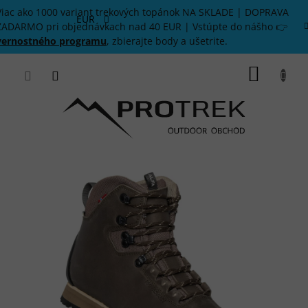
Prejsť
Viac ako 1000 variant trekových topánok NA SKLADE | DOPRAVA
na
EUR
ZADARMO pri objednávkach nad 40 EUR | Vstúpte do nášho 👉
obsah
vernostného programu
, zbierajte body a ušetrite.
NÁKU
KOŠÍK