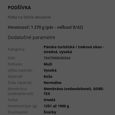
PODŠÍVKA
Pútka na ľahšie obúvanie.
Hmotnosť: 1 270 g (pár - veľkosť 8/42)
Dodatočné parametre
Pánska turistická / treková obuv -
Kategória
:
stredná, vysoká
EAN
:
7047090545564
Pohlavie
:
Muži
Výška topánky
:
Vysoká
Materiál
:
Koža
Šírka topánok
:
Normálne
Membrána
Membrána (vodeodolnosť)
,
GORE-
(vodeodolnosť)
:
TEX
Farba
:
Hnedá
Hmotnosť/pár (g)
:
1251 až 1900 g
Šnurovanie
:
Šnúrky