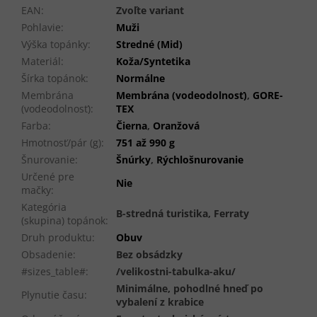
EAN
:
Zvoľte variant
Pohlavie
:
Muži
Výška topánky
:
Stredné (Mid)
Materiál
:
Koža/Syntetika
Šírka topánok
:
Normálne
Membrána
Membrána (vodeodolnosť)
,
GORE-
(vodeodolnosť)
:
TEX
Farba
:
Čierna
,
Oranžová
Hmotnosť/pár (g)
:
751 až 990 g
Šnurovanie
:
Šnúrky
,
Rýchlošnurovanie
Určené pre
Nie
mačky
:
Kategória
B-stredná turistika, Ferraty
(skupina) topánok
:
Druh produktu
:
Obuv
Obsadenie
:
Bez obsádzky
#sizes_table#
:
/velikostni-tabulka-aku/
Minimálne, pohodlné hneď po
Plynutie času
:
vybalení z krabice