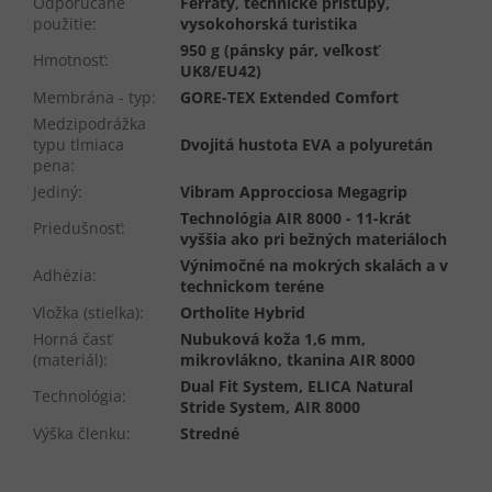
Odporúčané
Ferraty, technické prístupy,
použitie
:
vysokohorská turistika
950 g (pánsky pár, veľkosť
Hmotnosť
:
UK8/EU42)
Membrána - typ
:
GORE-TEX Extended Comfort
Medzipodrážka
typu tlmiaca
Dvojitá hustota EVA a polyuretán
pena
:
Jediný
:
Vibram Approcciosa Megagrip
Technológia AIR 8000 - 11-krát
Priedušnosť
:
vyššia ako pri bežných materiáloch
Výnimočné na mokrých skalách a v
Adhézia
:
technickom teréne
Vložka (stielka)
:
Ortholite Hybrid
Horná časť
Nubuková koža 1,6 mm,
(materiál)
:
mikrovlákno, tkanina AIR 8000
Dual Fit System, ELICA Natural
Technológia
:
Stride System, AIR 8000
Výška členku
:
Stredné