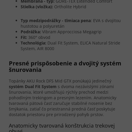
Membrána - typ:
GORE-TEX Extended Comfort
Stielka (vložka):
Ortholite Hybrid
Typ medzipodrážky - tlmiaca pena
: EVA s dvojitou
hustotou a polyuretán
Podrážka:
Vibram Approcciosa Megagrip
Fit:
360° obvod
Technológia:
Dual Fit System, ELICA Natural Stride
System, AIR 8000
Presné prispôsobenie a dvojitý systém
šnurovania
Topánky AKU Rock DFS Mid GTX ponúkajú jedinečný
systém Dual Fit System
s dvoma nezávislými zónami
šnurovania, ktoré umožňujú rýchly prechod medzi
pohodlným trekingom a presným lezením. Anatomicky
tvarovaná pätová časť zaručuje stabilné nosenie bez
šmýkania, zatiaľ čo priestranná predná časť poskytuje
dostatok priestoru pre prirodzený pohyb prstov.
Anatomicky tvarovaná konštrukcia trekovej
obuvi