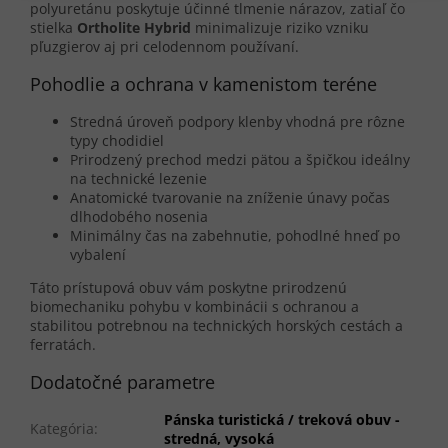
polyuretánu poskytuje účinné tlmenie nárazov, zatiaľ čo
stielka
Ortholite Hybrid
minimalizuje riziko vzniku
pľuzgierov aj pri celodennom používaní.
Pohodlie a ochrana v kamenistom teréne
Stredná úroveň podpory klenby vhodná pre rôzne
typy chodidiel
Prirodzený prechod medzi pätou a špičkou ideálny
na technické lezenie
Anatomické tvarovanie na zníženie únavy počas
dlhodobého nosenia
Minimálny čas na zabehnutie, pohodlné hneď po
vybalení
Táto prístupová obuv vám poskytne prirodzenú
biomechaniku pohybu v kombinácii s ochranou a
stabilitou potrebnou na technických horských cestách a
ferratách.
Dodatočné parametre
Pánska turistická / treková obuv -
Kategória
:
stredná, vysoká