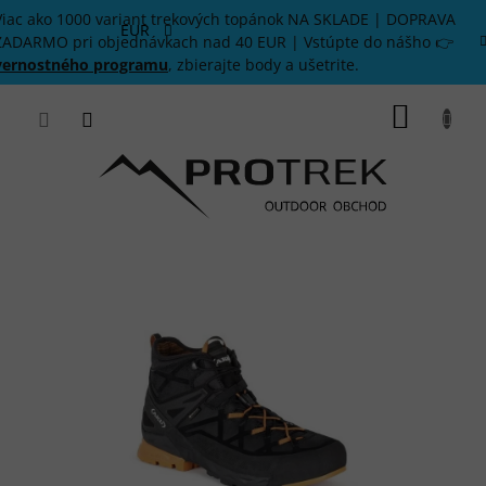
Prejsť
Viac ako 1000 variant trekových topánok NA SKLADE | DOPRAVA
na
EUR
ZADARMO pri objednávkach nad 40 EUR | Vstúpte do nášho 👉
obsah
vernostného programu
, zbierajte body a ušetrite.
NÁKU
KOŠÍK