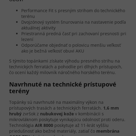
Performance Fit s presným strihom do technického
terénu
Dvojzónový systém šnurovania na nastavenie podľa
aktuálnej aktivity
Priestranná predná časť pri zachovaní presnosti pri
lezení
Odporúčame objednať o polovicu menšiu veľkosť
ako je bežná veľkosť obuvi AKU
S týmito topánkami získate výhodu presného strihu na
technických ferratách a pohodlie pri dlhých prístupoch,
čo ocení každý milovník náročného horského terénu.
Navrhnuté na technické prístupové
terény
Topánky sú navrhnuté na maximálny výkon na
prístupových trasách a technických ferratách.
1,6 mm
hrubý
zvršok z
nubukovej kože
v kombinácii s
mikrovláknom poskytuje vynikajúcu odolnosť proti oderu.
Technológia
AIR 8000
poskytuje až 11-krát vyššiu
priedušnosť ako bežné materiály, zatiaľ čo
membrána