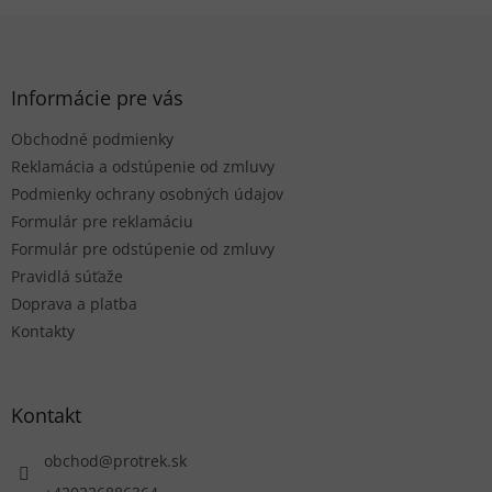
Z
á
p
ä
Informácie pre vás
t
Obchodné podmienky
i
e
Reklamácia a odstúpenie od zmluvy
Podmienky ochrany osobných údajov
Formulár pre reklamáciu
Formulár pre odstúpenie od zmluvy
Pravidlá súťaže
Doprava a platba
Kontakty
Kontakt
obchod
@
protrek.sk