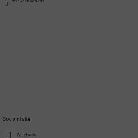
+420226886364
Sociální sítě
Facebook