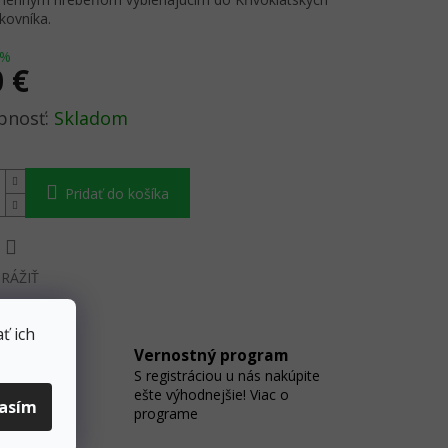
kovníka.
 %
0 €
ová
Skladom
Pridať do košíka
RÁŽIŤ
ť ich
Vernostný program
S registráciou u nás nakúpite
 na
ešte výhodnejšie! Viac o
lasím
programe