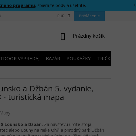
tného programu
, zbierajte body a ušetrite.
CIU
FORMULÁR PRE ODSTÚPENIE OD ZMLUVY
EUR
Prihlásenie
PRAVIDLÁ SÚŤAŽ
NÁKUPNÝ
Prázdny košík
KOŠÍK
TDOOR VÝPREDAJ
BAZÁR
POUKÁŽKY
TRIČKÁ S POTLA
unsko a Džbán 5. vydanie,
 - turistická mapa
Mapy
 8 Lounsko a Džbán.
Za návštevu určite stoja
tec alebo Louny na rieke Ohři a prírodný park Džbán
menným hrebeňom vybiehajúcim do Křivoklátskych