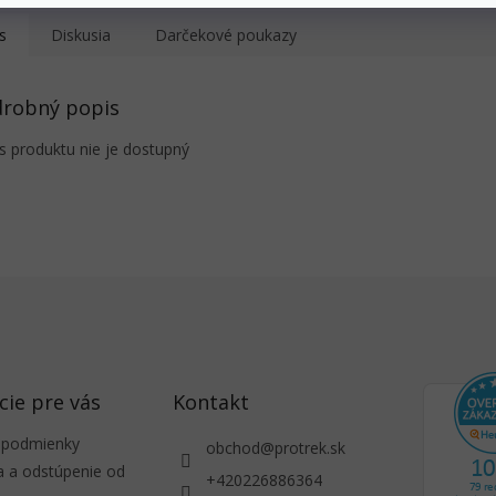
s
Diskusia
Darčekové poukazy
robný popis
s produktu nie je dostupný
cie pre vás
Kontakt
 podmienky
obchod
@
protrek.sk
a a odstúpenie od
+420226886364