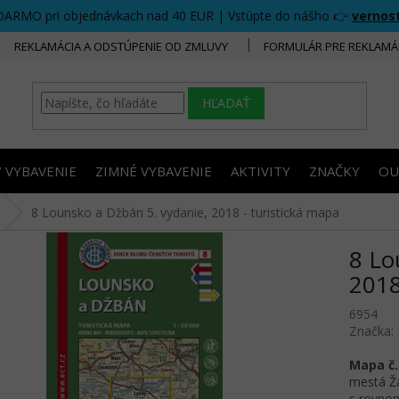
DARMO pri objednávkach nad 40 EUR | Vstúpte do nášho 👉
vernos
REKLAMÁCIA A ODSTÚPENIE OD ZMLUVY
FORMULÁR PRE REKLAMÁ
HĽADAŤ
/ VYBAVENIE
ZIMNÉ VYBAVENIE
AKTIVITY
ZNAČKY
OU
8 Lounsko a Džbán 5. vydanie, 2018 - turistická mapa
8 Lo
2018
6954
Značka:
Mapa č.
mestá Ža
s rovno