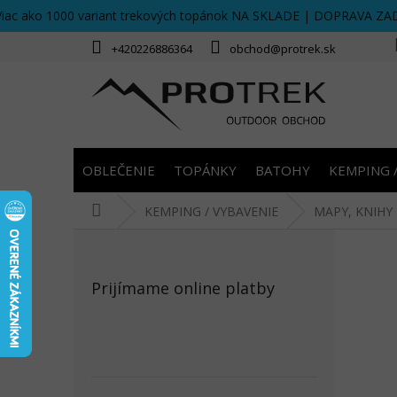
Prejsť
Viac ako 1000 variant trekových topánok NA SKLADE | DOPRAVA ZA
na
obsah
+420226886364
obchod@protrek.sk
OBLEČENIE
TOPÁNKY
BATOHY
KEMPING 
Domov
KEMPING / VYBAVENIE
MAPY, KNIHY
B
o
č
Prijímame online platby
n
ý
p
a
n
e