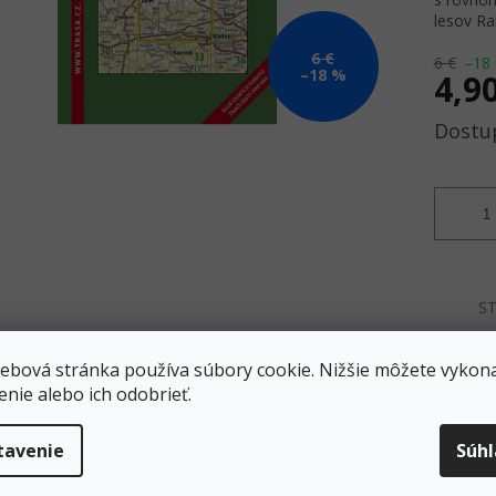
lesov Ra
6 €
6 €
–18
–18 %
4,9
Jednotk
cena:
ST
ebová stránka používa súbory cookie. Nižšie môžete vykona
enie alebo ich odobrieť.
Doprava zadarmo
Všetko SKLADOM
Zásielky odosielame
Všetko máme skladom
ZADARMO pri objednávke nad
okamžité odoslanie.
tavenie
Súh
40 EUR!