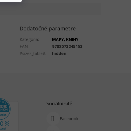
Dodatočné parametre
Kategória
:
MAPY, KNIHY
EAN
:
9788073245153
#sizes_table#
:
hidden
Sociální sítě
Facebook